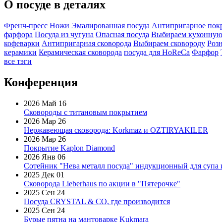
О посуде в деталях
Френч-пресс
Ножи
Эмалированная посуда
Антипригарное пок
фарфора
Посуда из чугуна
Опасная посуда
Выбираем кухонную
кофеварки
Антипригарная сковорода
Выбираем сковороду
Роз
керамики
Керамическая сковорода
посуда для HoReCa
Фарфор
все тэги
Конференция
2026 Май 16
Сковороды с титановым покрытием
2026 Мар 26
Нержавеющая сковорода: Korkmaz и OZTIRYAKILER
2026 Мар 26
Покрытие Kaplon Diamond
2026 Янв 06
Сотейник "Нева металл посуда" индукционный для супа 
2025 Дек 01
Сковорода Lieberhaus по акции в "Пятерочке"
2025 Сен 24
Посуда CRYSTAL & CO, где производится
2025 Сен 24
Бурые пятна на мантоварке Kukmara