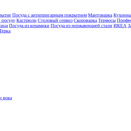
рытие
Посуда с антипригарным покрытием
Мантоварка
Кухонны
 посуду
Кастрюли
Столовый сервиз
Скороварка
Термосы
Профес
ница
Посуда из керамики
Посуда из нержавеющей стали
ИКЕА
З
Терка
и вока