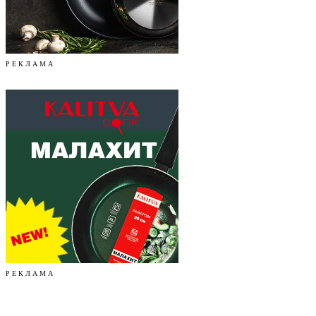
Р Е К Л А М А
Р Е К Л А М А