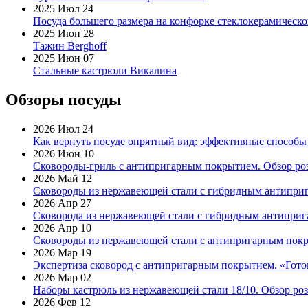
2025 Июл 24
Посуда большего размера на конфорке стеклокерамическ
2025 Июн 28
Тажин Berghoff
2025 Июн 07
Стальные кастрюли Викалина
Обзоры посуды
2026 Июл 24
Как вернуть посуде опрятный вид: эффективные способы
2026 Июн 10
Сковороды-гриль с антипригарным покрытием. Обзор ро
2026 Май 12
Сковороды из нержавеющей стали с гибридным антиприг
2026 Апр 27
Сковорода из нержавеющей стали с гибридным антиприга
2026 Апр 10
Сковороды из нержавеющей стали с антипригарным покр
2026 Мар 19
Экспертиза сковород с антипригарным покрытием. «Готов
2026 Мар 02
Наборы кастрюль из нержавеющей стали 18/10. Обзор ро
2026 Фев 12