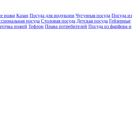
е ножи
Казан
Посуда для индукции
Чугунная посуда
Посуда из
сиональная посуда
Столовая посуда
Детская посуда
Гейзерные
аточка ножей
Тефлон
Права потребителей
Посуда из фарфора и