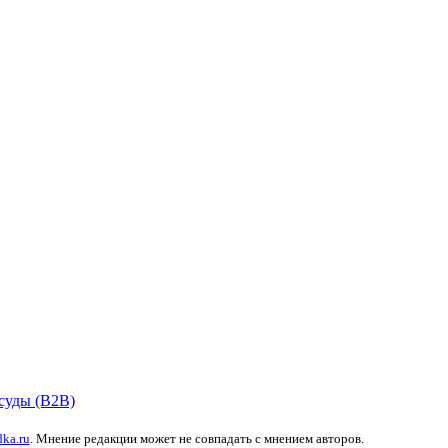
суды (B2B)
dka.ru
. Мнение редакции может не совпадать с мнением авторов.