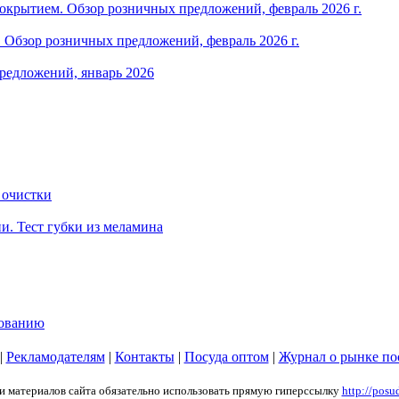
крытием. Обзор розничных предложений, февраль 2026 г.
Обзор розничных предложений, февраль 2026 г.
редложений, январь 2026
 очистки
и. Тест губки из меламина
зованию
|
Рекламодателям
|
Контакты
|
Посуда оптом
|
Журнал о рынке по
ии материалов сайта обязательно использовать прямую гиперссылку
http://posu