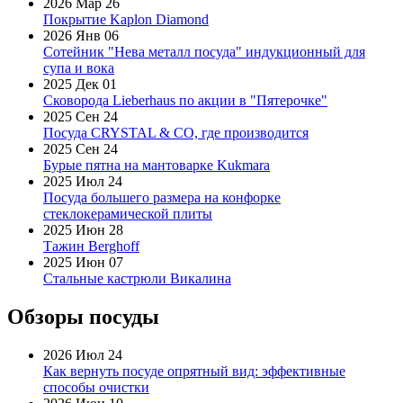
2026 Мар 26
Покрытие Kaplon Diamond
2026 Янв 06
Сотейник "Нева металл посуда" индукционный для
супа и вока
2025 Дек 01
Сковорода Lieberhaus по акции в "Пятерочке"
2025 Сен 24
Посуда CRYSTAL & CO, где производится
2025 Сен 24
Бурые пятна на мантоварке Kukmara
2025 Июл 24
Посуда большего размера на конфорке
стеклокерамической плиты
2025 Июн 28
Тажин Berghoff
2025 Июн 07
Стальные кастрюли Викалина
Обзоры посуды
2026 Июл 24
Как вернуть посуде опрятный вид: эффективные
способы очистки