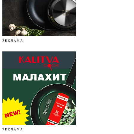
Р Е К Л А М А
Р Е К Л А М А