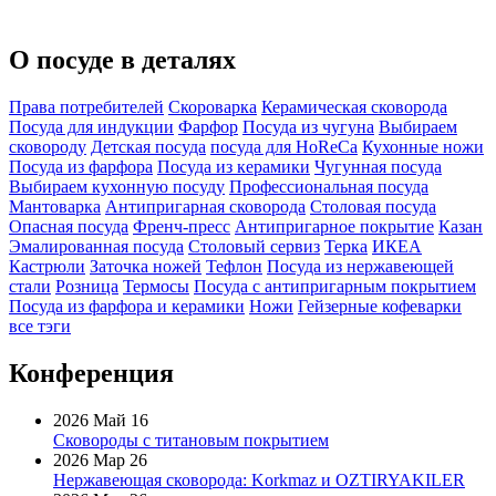
О посуде в деталях
Права потребителей
Скороварка
Керамическая сковорода
Посуда для индукции
Фарфор
Посуда из чугуна
Выбираем
сковороду
Детская посуда
посуда для HoReCa
Кухонные ножи
Посуда из фарфора
Посуда из керамики
Чугунная посуда
Выбираем кухонную посуду
Профессиональная посуда
Мантоварка
Антипригарная сковорода
Столовая посуда
Опасная посуда
Френч-пресс
Антипригарное покрытие
Казан
Эмалированная посуда
Столовый сервиз
Терка
ИКЕА
Кастрюли
Заточка ножей
Тефлон
Посуда из нержавеющей
стали
Розница
Термосы
Посуда с антипригарным покрытием
Посуда из фарфора и керамики
Ножи
Гейзерные кофеварки
все тэги
Конференция
2026 Май 16
Сковороды с титановым покрытием
2026 Мар 26
Нержавеющая сковорода: Korkmaz и OZTIRYAKILER