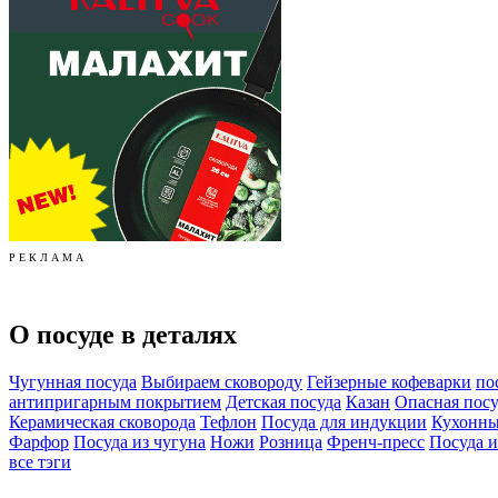
Р Е К Л А М А
О посуде в деталях
Чугунная посуда
Выбираем сковороду
Гейзерные кофеварки
по
антипригарным покрытием
Детская посуда
Казан
Опасная посу
Керамическая сковорода
Тефлон
Посуда для индукции
Кухонны
Фарфор
Посуда из чугуна
Ножи
Розница
Френч-пресс
Посуда и
все тэги