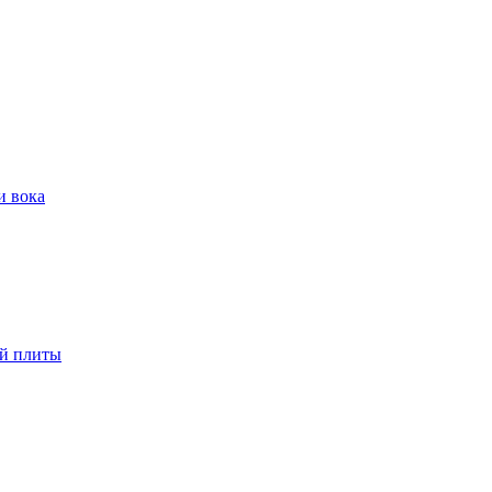
и вока
ой плиты