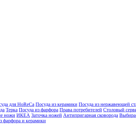
суда для HoReCa
Посуда из керамики
Посуда из нержавеющей ст
да
Терка
Посуда из фарфора
Права потребителей
Столовый серв
е ножи
ИКЕА
Заточка ножей
Антипригарная сковорода
Выбира
з фарфора и керамики