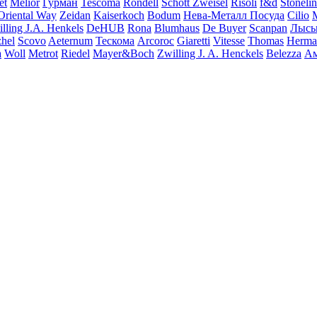
et
Melior
Гурман
Tescoma
Rondell
Schott Zweisel
Risoli
f&d
Stoneli
Oriental Way
Zeidan
Kaiserkoch
Bodum
Нева-Металл Посуда
Cilio
M
lling J.A. Henkels
DeHUB
Rona
Blumhaus
De Buyer
Scanpan
Лысь
hel
Scovo
Aeternum
Тескома
Arcoroc
Giaretti
Vitesse
Thomas
Herman
a
Woll
Metrot
Riedel
Mayer&Boch
Zwilling J. A. Henckels
Belezza
Ам