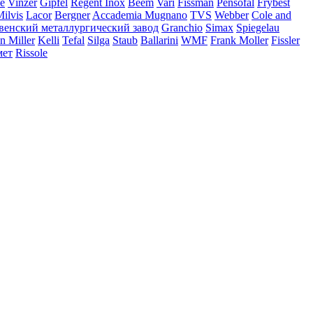
ne
Vinzer
Gipfel
Regent Inox
Beem
Vari
Fissman
Pensofal
Frybest
ilvis
Lacor
Bergner
Accademia Mugnano
TVS
Webber
Cole and
венский металлургический завод
Granchio
Simax
Spiegelau
 Miller
Kelli
Tefal
Silga
Staub
Ballarini
WMF
Frank Moller
Fissler
ет
Rissole