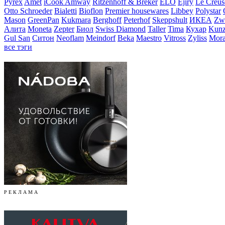
Pyrex
Amet
iCook Amway
Ritzenhoff & Breker
ELO
Ejiry
Le Creus
Otto Schroeder
Bialetti
Bioflon
Premier housewares
Libbey
Polystar
Mason
GreenPan
Kukmara
Berghoff
Peterhof
Skeppshult
ИКЕА
Zwi
Алита
Moneta
Zepter
Биол
Swiss Diamond
Taller
Tima
Кухар
Kunz
Gul San
Ситон
Neoflam
Meindorf
Beka
Maestro
Vitross
Zyliss
Mor
все тэги
Р Е К Л А М А