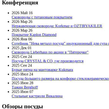
Конференция
2026 Май 16
Сковороды с титановым покрытием
2026 Мар 26
Нержавеющая сковорода: Korkmaz и OZTIRYAKILER
2026 Мар 26
Покрытие Kaplon Diamond
2026 Янв 06
Сотейник "Нева металл посуда" индукционный для супа 
2025 Дек 01
Сковорода Lieberhaus по акции в "Пятерочке"
2025 Сен 24
Посуда CRYSTAL & CO, где производится
2025 Сен 24
Бурые пятна на мантоварке Kukmara
2025 Июл 24
Посуда большего размера на конфорке стеклокерамическ
2025 Июн 28
Тажин Berghoff
2025 Июн 07
Стальные кастрюли Викалина
Обзоры посуды