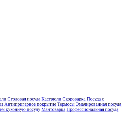
али
Столовая посуда
Кастрюли
Скороварка
Посуда с
из
Антипригарное покрытие
Термосы
Эмалированная посуда
ем кухонную посуду
Мантоварка
Профессиональная посуда