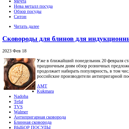
Мечта
Нева металл посуда
Обзор посуды
Ситон
Читать далее
Сковороды для блинов для индукционны
2023
Фев
18
У
же в ближайший понедельник 20 февраля ста
праздничным дням обзор розничных предлож
продолжает набирать популярность, в том чис
российские производители антипригарной по
AMT
Kukmara
Nadoba
Tefal
TVS
Walmer
Антипригарная сковорода
Блинная сковорода
ВЫБОР ПОСУДЫ