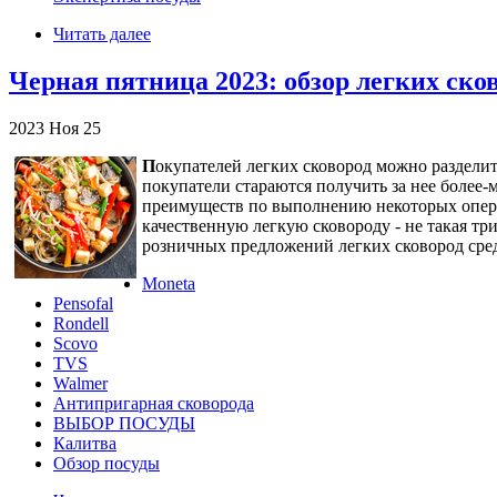
Читать далее
Черная пятница 2023: обзор легких ско
2023
Ноя
25
П
окупателей легких сковород можно разделит
покупатели стараются получить за нее более
преимуществ по выполнению некоторых операц
качественную легкую сковороду - не такая три
розничных предложений легких сковород сред
Moneta
Pensofal
Rondell
Scovo
TVS
Walmer
Антипригарная сковорода
ВЫБОР ПОСУДЫ
Калитва
Обзор посуды