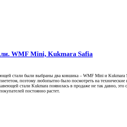
ли. WMF Mini, Kukmara Safia
еющей стали были выбраны два ковшика – WMF Mini и Kukmara 
пиететом, поэтому любопытно было посмотреть на технические 
авеющей стали Kukmara появилась в продаже не так давно, это 
 покупателей постоянно растет.