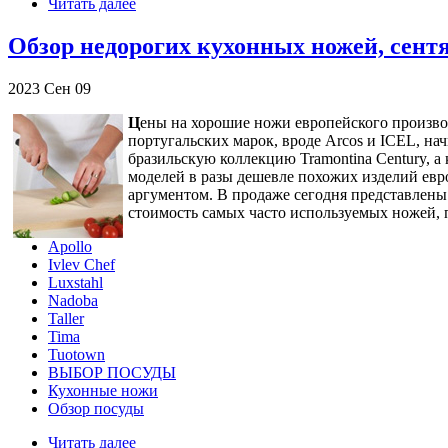
Читать далее
Обзор недорогих кухонных ножей, сентяб
2023
Сен
09
Ц
ены на хорошие ножи европейского производ
португальских марок, вроде Arcos и ICEL, на
бразильскую коллекцию Tramontina Century, а
моделей в разы дешевле похожих изделий евр
аргументом. В продаже сегодня представлены
стоимость самых часто используемых ножей, п
Apollo
Ivlev Chef
Luxstahl
Nadoba
Taller
Tima
Tuotown
ВЫБОР ПОСУДЫ
Кухонные ножи
Обзор посуды
Читать далее