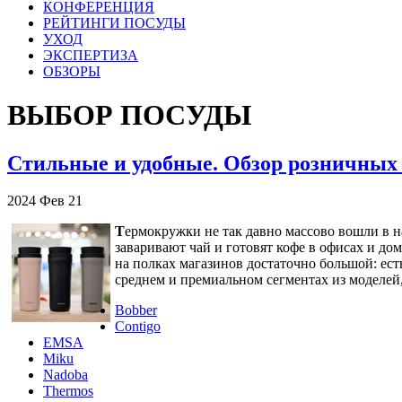
КОНФЕРЕНЦИЯ
РЕЙТИНГИ ПОСУДЫ
УХОД
ЭКСПЕРТИЗА
ОБЗОРЫ
ВЫБОР ПОСУДЫ
Стильные и удобные. Обзор розничных
2024
Фев
21
Т
ермокружки не так давно массово вошли в н
заваривают чай и готовят кофе в офисах и до
на полках магазинов достаточно большой: ес
среднем и премиальном сегментах из моделей
Bobber
Contigo
EMSA
Miku
Nadoba
Thermos