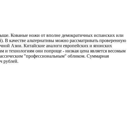
и выше. Кованые ножи от вполне демократичных испанских или
ей). В качестве альтернативы можно рассматривать проверенную
точной Азии. Китайские аналоги европейских и японских
ам и технологиям они попроще - низкая цена является весомым
классическим "профессиональным" обликом. Суммарная
ч рублей.