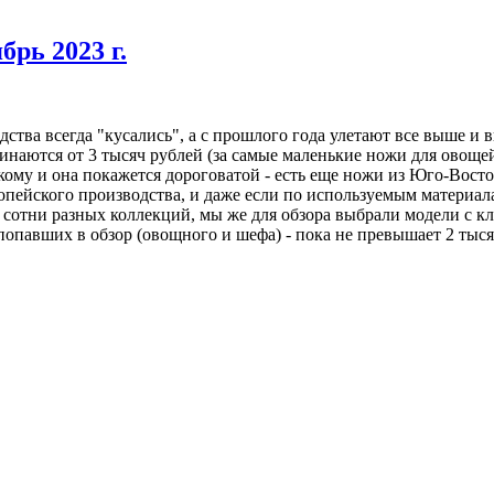
рь 2023 г.
ства всегда "кусались", а с прошлого года улетают все выше 
чинаются от 3 тысяч рублей (за самые маленькие ножи для овощ
 кому и она покажется дороговатой - есть еще ножи из Юго-Вос
опейского производства, и даже если по используемым материал
 сотни разных коллекций, мы же для обзора выбрали модели с 
опавших в обзор (овощного и шефа) - пока не превышает 2 тыся