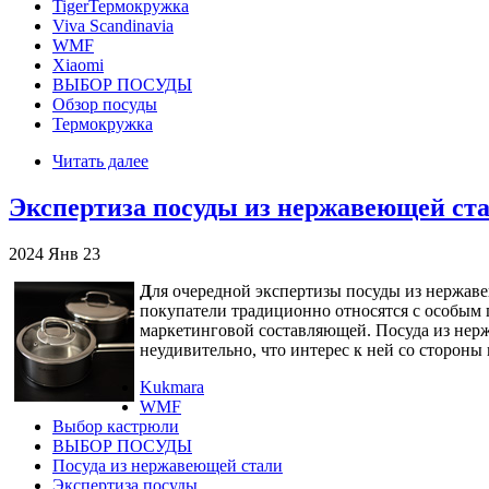
TigerТермокружка
Viva Scandinavia
WMF
Xiaomi
ВЫБОР ПОСУДЫ
Обзор посуды
Термокружка
Читать далее
Экспертиза посуды из нержавеющей ста
2024
Янв
23
Д
ля очередной экспертизы посуды из нержав
покупатели традиционно относятся с особым 
маркетинговой составляющей. Посуда из нерж
неудивительно, что интерес к ней со стороны
Kukmara
WMF
Выбор кастрюли
ВЫБОР ПОСУДЫ
Посуда из нержавеющей стали
Экспертиза посуды