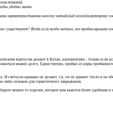
 пластиковой.
чтобы удобно мыть
кими характеристиками нахожу китайский ноунейм,которому сов
ие существуют? Везде,если колба металл, то пробка-крышка п
еским корпусом делают в Китае, альтернатива - только если ис
ьзоваться можно долго. Единственно, пробки из коры пробковог
. Из металла крышки не делают, т.к. он не держит тепло и не о
на либо силикон для герметичного закрывания.
ирать можно то изделие, которое вам кажется более удобным и 