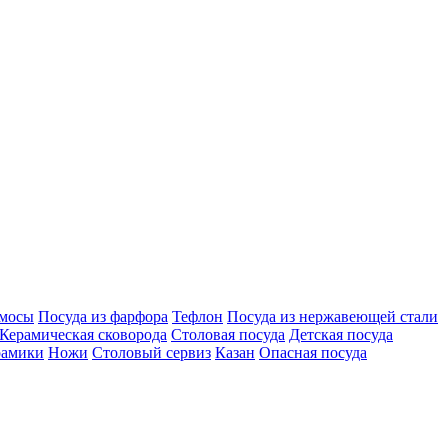
мосы
Посуда из фарфора
Тефлон
Посуда из нержавеющей стали
Керамическая сковорода
Столовая посуда
Детская посуда
рамики
Ножи
Столовый сервиз
Казан
Опасная посуда