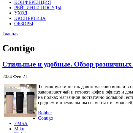
КОНФЕРЕНЦИЯ
РЕЙТИНГИ ПОСУДЫ
УХОД
ЭКСПЕРТИЗА
ОБЗОРЫ
Главная
Contigo
Стильные и удобные. Обзор розничных
2024
Фев
21
Т
ермокружки не так давно массово вошли в н
заваривают чай и готовят кофе в офисах и до
на полках магазинов достаточно большой: ес
среднем и премиальном сегментах из моделей
Bobber
Contigo
EMSA
Miku