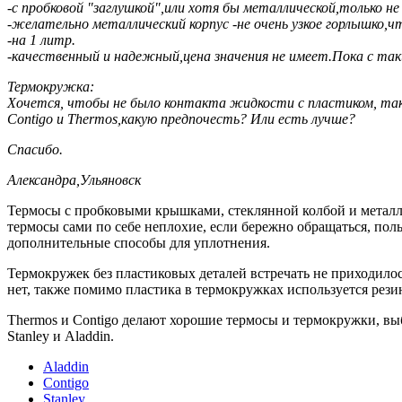
-с пробковой "заглушкой",или хотя бы металлической,только не
-желательно металлический корпус -не очень узкое горлышко,
-на 1 литр.
-качественный и надежный,цена значения не имеет.Пока с та
Термокружка:
Хочется, чтобы не было контакта жидкости с пластиком, так
Contigo и Thermos,какую предпочесть? Или есть лучше?
Спасибо.
Александра,Ульяновск
Термосы с пробковыми крышками, стеклянной колбой и металлич
термосы сами по себе неплохие, если бережно обращаться, пол
дополнительные способы для уплотнения.
Термокружек без пластиковых деталей встречать не приходилось
нет, также помимо пластика в термокружках используется рези
Thermos и Contigo делают хорошие термосы и термокружки, выб
Stanley и Aladdin.
Aladdin
Contigo
Stanley