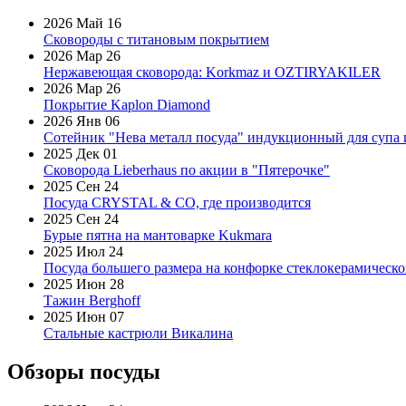
2026 Май 16
Сковороды с титановым покрытием
2026 Мар 26
Нержавеющая сковорода: Korkmaz и OZTIRYAKILER
2026 Мар 26
Покрытие Kaplon Diamond
2026 Янв 06
Сотейник "Нева металл посуда" индукционный для супа 
2025 Дек 01
Сковорода Lieberhaus по акции в "Пятерочке"
2025 Сен 24
Посуда CRYSTAL & CO, где производится
2025 Сен 24
Бурые пятна на мантоварке Kukmara
2025 Июл 24
Посуда большего размера на конфорке стеклокерамическ
2025 Июн 28
Тажин Berghoff
2025 Июн 07
Стальные кастрюли Викалина
Обзоры посуды