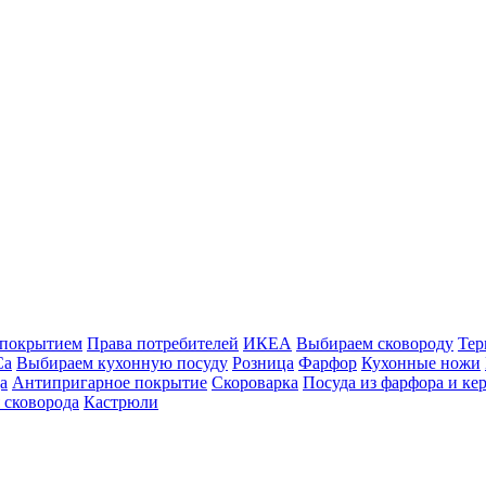
 покрытием
Права потребителей
ИКЕА
Выбираем сковороду
Тер
Ca
Выбираем кухонную посуду
Розница
Фарфор
Кухонные ножи
а
Антипригарное покрытие
Скороварка
Посуда из фарфора и ке
 сковорода
Кастрюли