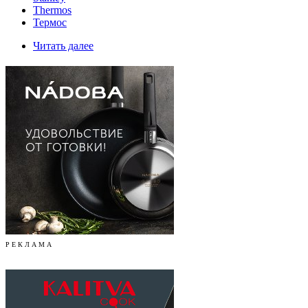
Thermos
Термос
Читать далее
Р Е К Л А М А