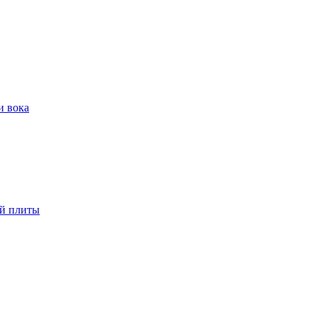
и вока
ой плиты