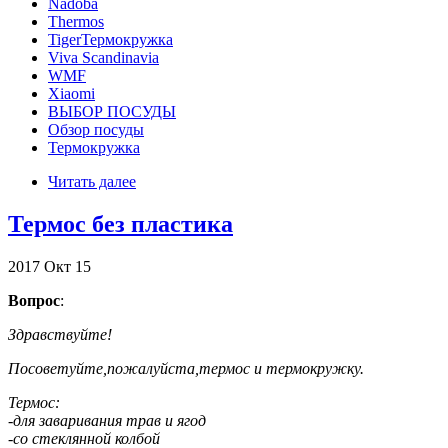
Nadoba
Thermos
TigerТермокружка
Viva Scandinavia
WMF
Xiaomi
ВЫБОР ПОСУДЫ
Обзор посуды
Термокружка
Читать далее
Термос без пластика
2017
Окт
15
Вопрос
:
Здравствуйте!
Посоветуйте,пожалуйста,термос и термокружку.
Термос:
-для заваривания трав и ягод
-со стеклянной колбой