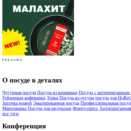
Р Е К Л А М А
О посуде в деталях
Чугунная посуда
Посуда из керамики
Посуда с антипригарным
Гейзерные кофеварки
Терка
Посуда из чугуна
посуда для HoRe
Заточка ножей
Эмалированная посуда
Профессиональная посуд
Мантоварка
Посуда для индукции
Френч-пресс
Антипригарная
все тэги
Конференция