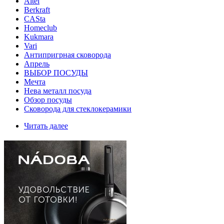
Altei
Berkraft
CASta
Homeclub
Kukmara
Vari
Антипригрная сковорода
Апрель
ВЫБОР ПОСУДЫ
Мечта
Нева металл посуда
Обзор посуды
Сковорода для стеклокерамики
Читать далее