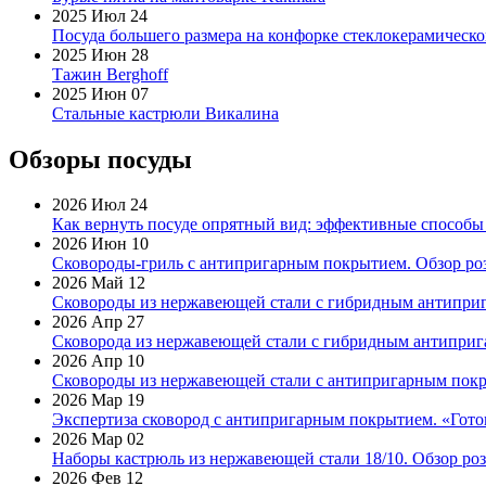
2025 Июл 24
Посуда большего размера на конфорке стеклокерамическ
2025 Июн 28
Тажин Berghoff
2025 Июн 07
Стальные кастрюли Викалина
Обзоры посуды
2026 Июл 24
Как вернуть посуде опрятный вид: эффективные способы
2026 Июн 10
Сковороды-гриль с антипригарным покрытием. Обзор ро
2026 Май 12
Сковороды из нержавеющей стали с гибридным антиприг
2026 Апр 27
Сковорода из нержавеющей стали с гибридным антиприга
2026 Апр 10
Сковороды из нержавеющей стали с антипригарным покр
2026 Мар 19
Экспертиза сковород с антипригарным покрытием. «Готов
2026 Мар 02
Наборы кастрюль из нержавеющей стали 18/10. Обзор ро
2026 Фев 12