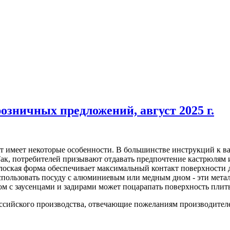
озничных предложений, август 2025 г.
т имеет некоторые особенности. В большинстве инструкций к в
Так, потребителей призывают отдавать предпочтение кастрюлям
плоская форма обеспечивает максимальный контакт поверхности
спользовать посуду с алюминиевым или медным дном - эти метал
ном с заусенцами и задирами может поцарапать поверхность плит
оссийского производства, отвечающие пожеланиям производител