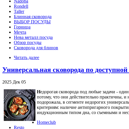
Nadoba
Rondell
Taller
Блинная сковорода
ВЫБОР ПОСУДЫ
Горница
Мечта
Нева металл посуда
Обзор посуды
Сковорода для блинов
Читать далее
Универсальная сковорода по доступной
2025
Дек
05
Н
едорогая сковорода под любые задачи - оди
потому, что они действительно практичны, и н
подорожала, в сегменте недорогих универса
критериям: наличие антипригарного покрытия,
индукционным типом дна, со съемными и несъ
Homeclub
Resto