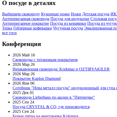
О посуде в деталях
Выбираем сковороду
Кухонные ножи
Ножи
Детская посуда
ИК
Антипригарная сковорода
Посуда для индукции
Столовая посу
Антипригарное покрытие
Посуда из керамики
Посуда из чугун
Терка
Гейзерные кофеварки
Чугунная посуда
Эмалированная п
все тэги
Конференция
2026 Май 16
Сковороды с титановым покрытием
2026 Мар 26
Нержавеющая сковорода: Korkmaz и OZTIRYAKILER
2026 Мар 26
Покрытие Kaplon Diamond
2026 Янв 06
Сотейник "Нева металл посуда" индукционный для супа 
2025 Дек 01
Сковорода Lieberhaus по акции в "Пятерочке"
2025 Сен 24
Посуда CRYSTAL & CO, где производится
2025 Сен 24
Бурые пятна на мантоварке Kukmara