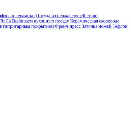
рфора и керамики
Посуда из нержавеющей стали
oReCa
Выбираем кухонную посуду
Керамическая сковорода
 антипригарным покрытием
Френч-пресс
Заточка ножей
Тефлон