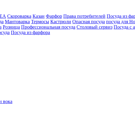
ЕА
Скороварка
Казан
Фарфор
Права потребителей
Посуда из фа
да
Мантоварка
Термосы
Кастрюли
Опасная посуда
посуда для H
а
Розница
Профессиональная посуда
Столовый сервиз
Посуда с
осуда
Посуда из фарфора
и вока