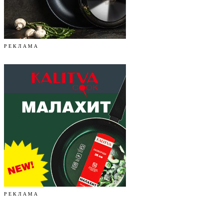
Р Е К Л А М А
Р Е К Л А М А