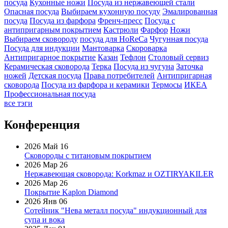
посуда
Кухонные ножи
Посуда из нержавеющей стали
Опасная посуда
Выбираем кухонную посуду
Эмалированная
посуда
Посуда из фарфора
Френч-пресс
Посуда с
антипригарным покрытием
Кастрюли
Фарфор
Ножи
Выбираем сковороду
посуда для HoReCa
Чугунная посуда
Посуда для индукции
Мантоварка
Скороварка
Антипригарное покрытие
Казан
Тефлон
Столовый сервиз
Керамическая сковорода
Терка
Посуда из чугуна
Заточка
ножей
Детская посуда
Права потребителей
Антипригарная
сковорода
Посуда из фарфора и керамики
Термосы
ИКЕА
Профессиональная посуда
все тэги
Конференция
2026 Май 16
Сковороды с титановым покрытием
2026 Мар 26
Нержавеющая сковорода: Korkmaz и OZTIRYAKILER
2026 Мар 26
Покрытие Kaplon Diamond
2026 Янв 06
Сотейник "Нева металл посуда" индукционный для
супа и вока