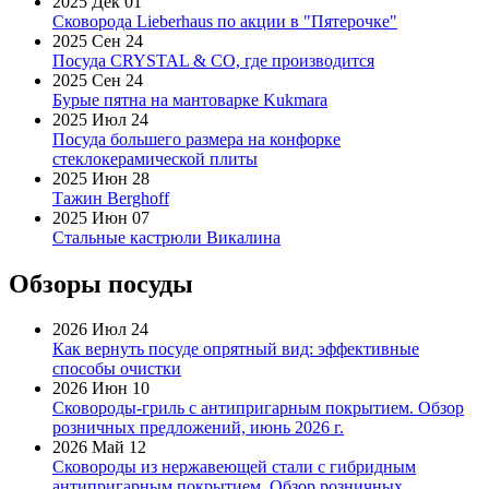
2025 Дек 01
Сковорода Lieberhaus по акции в "Пятерочке"
2025 Сен 24
Посуда CRYSTAL & CO, где производится
2025 Сен 24
Бурые пятна на мантоварке Kukmara
2025 Июл 24
Посуда большего размера на конфорке
стеклокерамической плиты
2025 Июн 28
Тажин Berghoff
2025 Июн 07
Стальные кастрюли Викалина
Обзоры посуды
2026 Июл 24
Как вернуть посуде опрятный вид: эффективные
способы очистки
2026 Июн 10
Сковороды-гриль с антипригарным покрытием. Обзор
розничных предложений, июнь 2026 г.
2026 Май 12
Сковороды из нержавеющей стали с гибридным
антипригарным покрытием. Обзор розничных