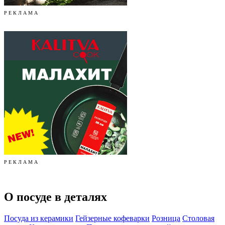
Р Е К Л А М А
Р Е К Л А М А
О посуде в деталях
Посуда из керамики
Гейзерные кофеварки
Розница
Столовая