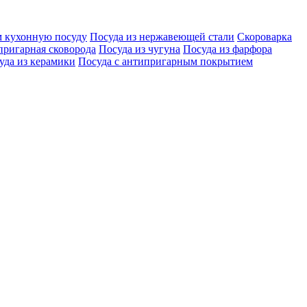
 кухонную посуду
Посуда из нержавеющей стали
Скороварка
ригарная сковорода
Посуда из чугуна
Посуда из фарфора
уда из керамики
Посуда с антипригарным покрытием