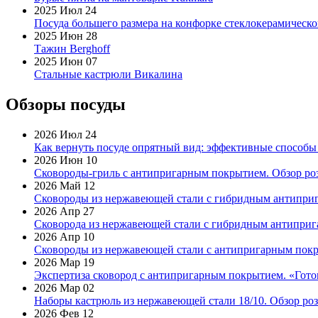
2025 Июл 24
Посуда большего размера на конфорке стеклокерамическ
2025 Июн 28
Тажин Berghoff
2025 Июн 07
Стальные кастрюли Викалина
Обзоры посуды
2026 Июл 24
Как вернуть посуде опрятный вид: эффективные способы
2026 Июн 10
Сковороды-гриль с антипригарным покрытием. Обзор ро
2026 Май 12
Сковороды из нержавеющей стали с гибридным антиприг
2026 Апр 27
Сковорода из нержавеющей стали с гибридным антиприга
2026 Апр 10
Сковороды из нержавеющей стали с антипригарным покр
2026 Мар 19
Экспертиза сковород с антипригарным покрытием. «Готов
2026 Мар 02
Наборы кастрюль из нержавеющей стали 18/10. Обзор ро
2026 Фев 12