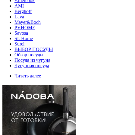
Amercook
AMI
Berghoff
Lava
Mayer&Boch
PVHOME
Savosa
SL Home
Surel
ВЫБОР ПОСУДЫ
Обзор посуды
Посуда из чугуна
Чугунная посуда
Читать далее