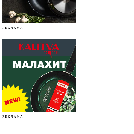
Р Е К Л А М А
Р Е К Л А М А