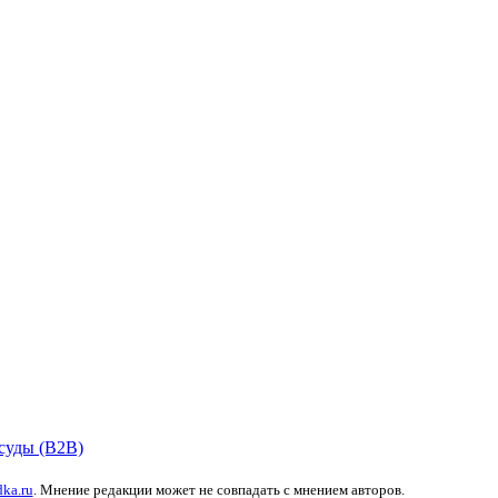
суды (B2B)
dka.ru
. Мнение редакции может не совпадать с мнением авторов.