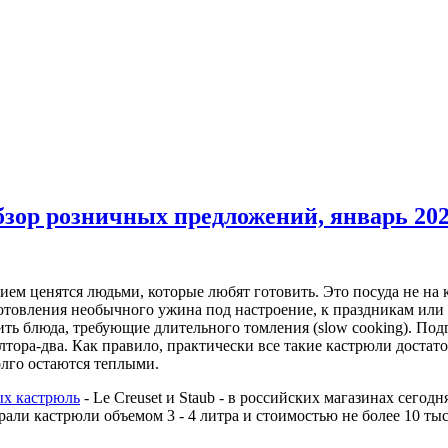
бзор розничных предложений, январь 20
м ценятся людьми, которые любят готовить. Это посуда не на ка
готовления необычного ужина под настроение, к праздникам или
вить блюда, требующие длительного томления (slow cooking). По
олтора-два. Как правило, практически все такие кастрюли доста
олго остаются теплыми.
х кастрюль
- Le Creuset и Staub - в российских магазинах сегодн
рали кастрюли объемом 3 - 4 литра и стоимостью не более 10 тыс