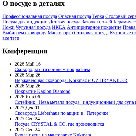
О посуде в деталях
Профессиональная посуда
Опасная посуда
Терка
Столовый сер
Посуда для индукции
Детская посуда
Заточка ножей
Керамичес
Ножи
Чугунная посуда
ИКЕА
Антипригарное покрытие
Права
Выбираем сковороду
Мантоварка
Столовая посуда
Кухонные н
все тэги
Конференция
2026 Май 16
Сковороды с титановым покрытием
2026 Мар 26
Нержавеющая сковорода: Korkmaz и OZTIRYAKILER
2026 Мар 26
Покрытие Kaplon Diamond
2026 Янв 06
Сотейник "Нева металл посуда" индукционный для супа 
2025 Дек 01
Сковорода Lieberhaus по акции в "Пятерочке"
2025 Сен 24
Посуда CRYSTAL & CO, где производится
2025 Сен 24
Бурые пятна на мантоварке Kukmara