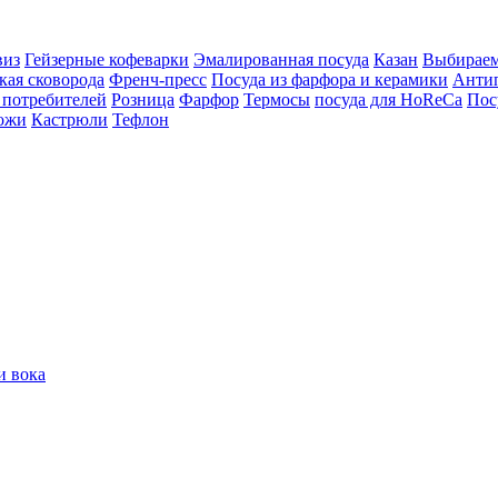
виз
Гейзерные кофеварки
Эмалированная посуда
Казан
Выбираем
кая сковорода
Френч-пресс
Посуда из фарфора и керамики
Антип
 потребителей
Розница
Фарфор
Термосы
посуда для HoReCa
Пос
ожи
Кастрюли
Тефлон
и вока