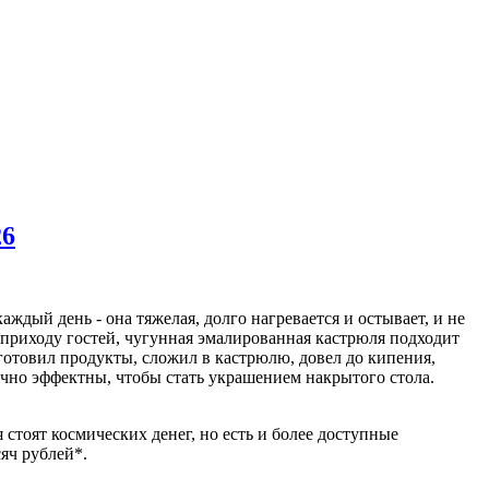
26
ждый день - она тяжелая, долго нагревается и остывает, и не
 приходу гостей, чугунная эмалированная кастрюля подходит
дготовил продукты, сложил в кастрюлю, довел до кипения,
точно эффектны, чтобы стать украшением накрытого стола.
я стоят космических денег, но есть и более доступные
яч рублей*.