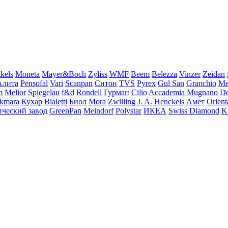
kels
Moneta
Mayer&Boch
Zyliss
WMF
Beem
Belezza
Vinzer
Zeidan
Алита
Pensofal
Vari
Scanpan
Ситон
TVS
Pyrex
Gul San
Granchio
Me
m
Melior
Spiegelau
f&d
Rondell
Гурман
Cilio
Accademia Mugnano
D
kmara
Кухар
Bialetti
Биол
Mora
Zwilling J. A. Henckels
Амет
Orient
ческий завод
GreenPan
Meindorf
Polystar
ИКЕА
Swiss Diamond
K