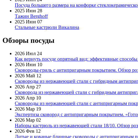
Посуда большего размера на конфорке стеклокерамическ
2025 Июн 28
Тажин Berghoff
2025 Июн 07
Стальные кастрюли Викалина
Обзоры посуды
2026 Июл 24
Как вернуть посуде опрятный вид: эффективные способы
2026 Июн 10
Сковороды-гриль с антипригарным покрытием. Обзор ро
2026 Май 12
Сковороды из нержавеющей стали с гибридным антиприг
2026 Апр 27
Сковорода из нержавеющей стали с гибридным антиприга
2026 Апр 10
Сковороды из нержавеющей стали с антипригарным покр
2026 Мар 19
Экспертиза сковород с антипригарным покрытием. «Готов
2026 Мар 02
Наборы кастрюль из нержавеющей стали 18/10. Обзор ро
2026 Фев 12
Литые и кованые блинные сковороды с антипригарным по