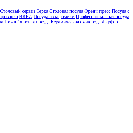
Столовый сервиз
Терка
Столовая посуда
Френч-пресс
Посуда с
ороварка
ИКЕА
Посуда из керамики
Профессиональная посуда
да
Ножи
Опасная посуда
Керамическая сковорода
Фарфор