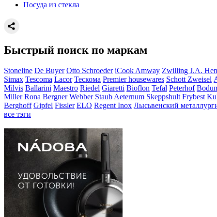
Посуда из стекла
Быстрый поиск по маркам
Stoneline
De Buyer
Otto Schroeder
iCook Amway
Zwilling J.A. Hen
Simax
Tescoma
Lacor
Тескома
Premier housewares
Schott Zweisel
Milvis
Ballarini
Maestro
Riedel
Giaretti
Bioflon
Tefal
Peterhof
Bodu
Miller
Rona
Bergner
Webber
Staub
Aeternum
Skeppshult
Frybest
Ku
Berghoff
Gipfel
Fissler
ELO
Regent Inox
Лысьвенский металлурги
все тэги