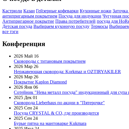
Кастрюли
Казан
Гейзерные кофеварки
Кухонные ножи
Заточка
антипригарным покрытием
Посуда для индукции
Чугунная пос
Антипригарное покрытие
Права потребителей
посуда для HoR
Детская посуда
Выбираем кухонную посуду
Термосы
Выбираем
все тэги
Конференция
2026 Май 16
Сковороды с титановым покрытием
2026 Мар 26
Нержавеющая сковорода: Korkmaz и OZTIRYAKILER
2026 Мар 26
Покрытие Kaplon Diamond
2026 Янв 06
Сотейник "Нева металл посуда" индукционный для супа 
2025 Дек 01
Сковорода Lieberhaus по акции в "Пятерочке"
2025 Сен 24
Посуда CRYSTAL & CO, где производится
2025 Сен 24
Бурые пятна на мантоварке Kukmara
2025 Июл 24