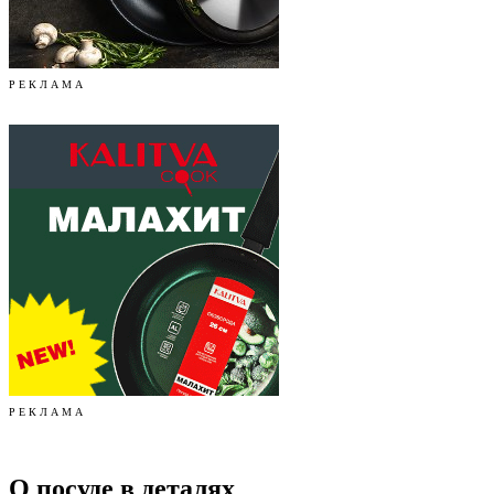
Р Е К Л А М А
Р Е К Л А М А
О посуде в деталях