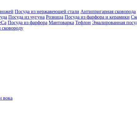
 ножей
Посуда из нержавеющей стали
Антипригарная сковорода
уда
Посуда из чугуна
Розница
Посуда из фарфора и керамики
Ск
eCa
Посуда из фарфора
Мантоварка
Тефлон
Эмалированная посу
 сковороду
и вока