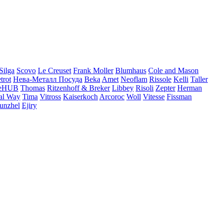
Silga
Scovo
Le Creuset
Frank Moller
Blumhaus
Cole and Mason
trot
Нева-Металл Посуда
Beka
Amet
Neoflam
Rissole
Kelli
Taller
eHUB
Thomas
Ritzenhoff & Breker
Libbey
Risoli
Zepter
Herman
al Way
Tima
Vitross
Kaiserkoch
Arcoroc
Woll
Vitesse
Fissman
unzhel
Ejiry