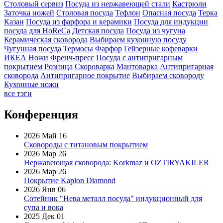
Столовый сервиз
Посуда из нержавеющей стали
Кастрюли
Заточка ножей
Столовая посуда
Тефлон
Опасная посуда
Терка
Казан
Посуда из фарфора и керамики
Посуда для индукции
посуда для HoReCa
Детская посуда
Посуда из чугуна
Керамическая сковорода
Выбираем кухонную посуду
Чугунная посуда
Термосы
Фарфор
Гейзерные кофеварки
ИКЕА
Ножи
Френч-пресс
Посуда с антипригарным
покрытием
Розница
Скороварка
Мантоварка
Антипригарная
сковорода
Антипригарное покрытие
Выбираем сковороду
Кухонные ножи
все тэги
Конференция
2026 Май 16
Сковороды с титановым покрытием
2026 Мар 26
Нержавеющая сковорода: Korkmaz и OZTIRYAKILER
2026 Мар 26
Покрытие Kaplon Diamond
2026 Янв 06
Сотейник "Нева металл посуда" индукционный для
супа и вока
2025 Дек 01