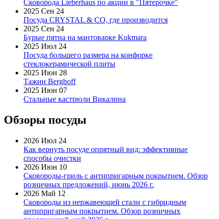
Сковорода Lieberhaus по акции в "Пятерочке"
2025 Сен 24
Посуда CRYSTAL & CO, где производится
2025 Сен 24
Бурые пятна на мантоварке Kukmara
2025 Июл 24
Посуда большего размера на конфорке
стеклокерамической плиты
2025 Июн 28
Тажин Berghoff
2025 Июн 07
Стальные кастрюли Викалина
Обзоры посуды
2026 Июл 24
Как вернуть посуде опрятный вид: эффективные
способы очистки
2026 Июн 10
Сковороды-гриль с антипригарным покрытием. Обзор
розничных предложений, июнь 2026 г.
2026 Май 12
Сковороды из нержавеющей стали с гибридным
антипригарным покрытием. Обзор розничных