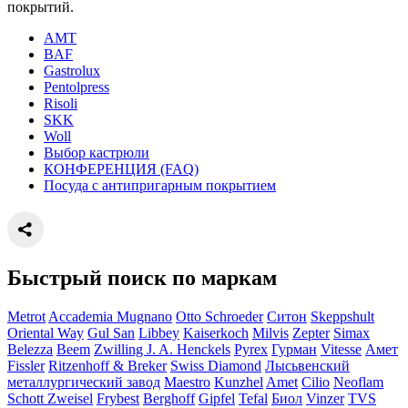
покрытий.
AMT
BAF
Gastrolux
Pentolpress
Risoli
SKK
Woll
Выбор кастрюли
КОНФЕРЕНЦИЯ (FAQ)
Посуда с антипригарным покрытием
Быстрый поиск по маркам
Metrot
Accademia Mugnano
Otto Schroeder
Ситон
Skeppshult
Oriental Way
Gul San
Libbey
Kaiserkoch
Milvis
Zepter
Simax
Belezza
Beem
Zwilling J. A. Henckels
Pyrex
Гурман
Vitesse
Амет
Fissler
Ritzenhoff & Breker
Swiss Diamond
Лысьвенский
металлургический завод
Maestro
Kunzhel
Amet
Cilio
Neoflam
Schott Zweisel
Frybest
Berghoff
Gipfel
Tefal
Биол
Vinzer
TVS