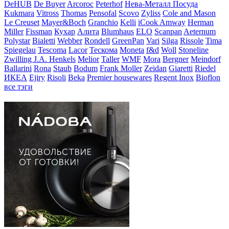
DeHUB
De Buyer
Arcoroc
Peterhof
Нева-Металл Посуда
Kukmara
Vitross
Thomas
Pensofal
Scovo
Zyliss
Cole and Mason
Le Creuset
Mayer&Boch
Granchio
Kelli
iCook Amway
Herman
Miller
Fissman
Кухар
Алита
Blumhaus
ELO
Scanpan
Aeternum
Polystar
Bialetti
Webber
Rondell
GreenPan
Vari
Silga
Rissole
Tima
Spiegelau
Tescoma
Lacor
Тескома
Moneta
f&d
Woll
Stoneline
Zwilling J.A. Henkels
Melior
Taller
WMF
Mora
Bergner
Meindorf
Ballarini
Rona
Staub
Bodum
Frank Moller
Zeidan
Giaretti
Riedel
ИКЕА
Ejiry
Risoli
Beka
Premier housewares
Regent Inox
Bioflon
все тэги