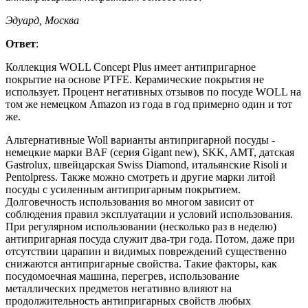
Эдуард, Москва
Ответ
:
Коллекция WOLL Concept Plus имеет антипригарное
покрытие на основе PTFE. Керамические покрытия не
использует. Процент негативных отзывов по посуде WOLL на
том же немецком Amazon из года в год примерно один и тот
же.
Альтернативные Woll варианты антипригарной посуды -
немецкие марки BAF (серия Gigant new), SKK, AMT, датская
Gastrolux, швейцарская Swiss Diamond, итальянские Risoli и
Pentolpress. Также можно смотреть и другие марки литой
посуды с усиленным антипригарным покрытием.
Долговечность использования во многом зависит от
соблюдения правил эксплуатации и условий использования.
При регулярном использовании (несколько раз в неделю)
антипригарная посуда служит два-три года. Потом, даже при
отсутствии царапин и видимых повреждений существенно
снижаются антипригарные свойства. Такие факторы, как
посудомоечная машина, перегрев, использование
металлических предметов негативно влияют на
продолжительность антипригарных свойств любых