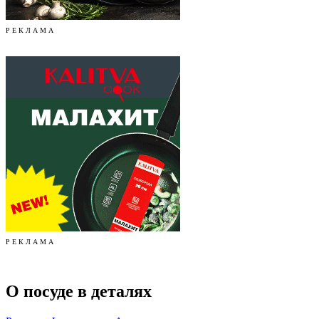
Р Е К Л А М А
Р Е К Л А М А
О посуде в деталях