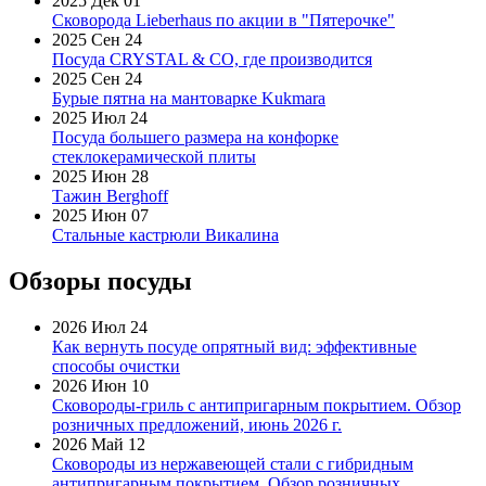
2025 Дек 01
Сковорода Lieberhaus по акции в "Пятерочке"
2025 Сен 24
Посуда CRYSTAL & CO, где производится
2025 Сен 24
Бурые пятна на мантоварке Kukmara
2025 Июл 24
Посуда большего размера на конфорке
стеклокерамической плиты
2025 Июн 28
Тажин Berghoff
2025 Июн 07
Стальные кастрюли Викалина
Обзоры посуды
2026 Июл 24
Как вернуть посуде опрятный вид: эффективные
способы очистки
2026 Июн 10
Сковороды-гриль с антипригарным покрытием. Обзор
розничных предложений, июнь 2026 г.
2026 Май 12
Сковороды из нержавеющей стали с гибридным
антипригарным покрытием. Обзор розничных