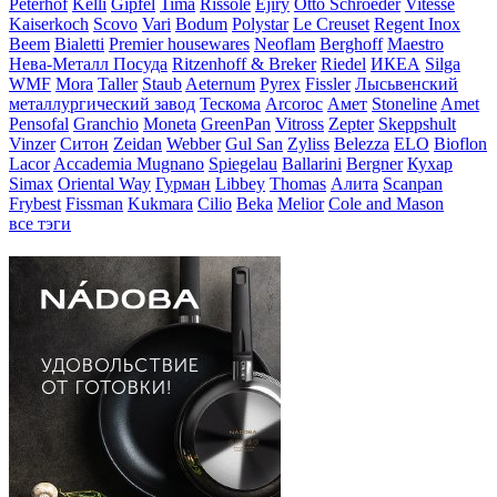
Peterhof
Kelli
Gipfel
Tima
Rissole
Ejiry
Otto Schroeder
Vitesse
Kaiserkoch
Scovo
Vari
Bodum
Polystar
Le Creuset
Regent Inox
Beem
Bialetti
Premier housewares
Neoflam
Berghoff
Maestro
Нева-Металл Посуда
Ritzenhoff & Breker
Riedel
ИКЕА
Silga
WMF
Mora
Taller
Staub
Aeternum
Pyrex
Fissler
Лысьвенский
металлургический завод
Тескома
Arcoroc
Амет
Stoneline
Amet
Pensofal
Granchio
Moneta
GreenPan
Vitross
Zepter
Skeppshult
Vinzer
Ситон
Zeidan
Webber
Gul San
Zyliss
Belezza
ELO
Bioflon
Lacor
Accademia Mugnano
Spiegelau
Ballarini
Bergner
Кухар
Simax
Oriental Way
Гурман
Libbey
Thomas
Алита
Scanpan
Frybest
Fissman
Kukmara
Cilio
Beka
Melior
Cole and Mason
все тэги