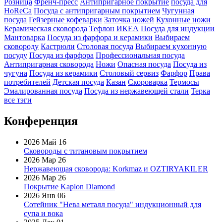
Розница
Френч-пресс
Антипригарное покрытие
посуда для
HoReCa
Посуда с антипригарным покрытием
Чугунная
посуда
Гейзерные кофеварки
Заточка ножей
Кухонные ножи
Керамическая сковорода
Тефлон
ИКЕА
Посуда для индукции
Мантоварка
Посуда из фарфора и керамики
Выбираем
сковороду
Кастрюли
Столовая посуда
Выбираем кухонную
посуду
Посуда из фарфора
Профессиональная посуда
Антипригарная сковорода
Ножи
Опасная посуда
Посуда из
чугуна
Посуда из керамики
Столовый сервиз
Фарфор
Права
потребителей
Детская посуда
Казан
Скороварка
Термосы
Эмалированная посуда
Посуда из нержавеющей стали
Терка
все тэги
Конференция
2026 Май 16
Сковороды с титановым покрытием
2026 Мар 26
Нержавеющая сковорода: Korkmaz и OZTIRYAKILER
2026 Мар 26
Покрытие Kaplon Diamond
2026 Янв 06
Сотейник "Нева металл посуда" индукционный для
супа и вока