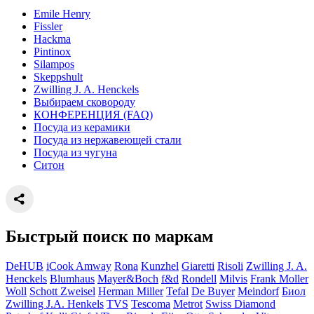
Emile Henry
Fissler
Hackma
Pintinox
Silampos
Skeppshult
Zwilling J. A. Henckels
Выбираем сковороду
КОНФЕРЕНЦИЯ (FAQ)
Посуда из керамики
Посуда из нержавеющей стали
Посуда из чугуна
Ситон
Быстрый поиск по маркам
DeHUB
iCook Amway
Rona
Kunzhel
Giaretti
Risoli
Zwilling J. A.
Henckels
Blumhaus
Mayer&Boch
f&d
Rondell
Milvis
Frank Moller
Woll
Schott Zweisel
Herman Miller
Tefal
De Buyer
Meindorf
Биол
Zwilling J.A. Henkels
TVS
Tescoma
Metrot
Swiss Diamond