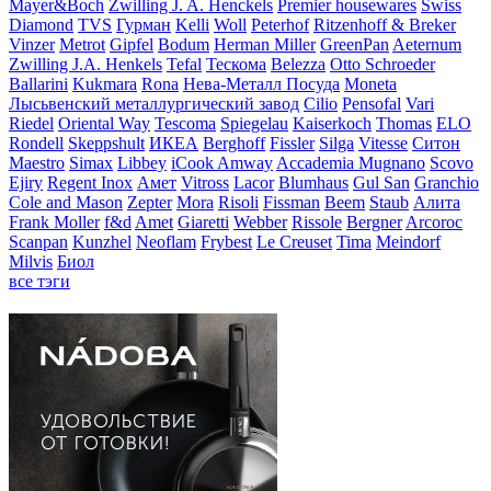
Mayer&Boch
Zwilling J. A. Henckels
Premier housewares
Swiss
Diamond
TVS
Гурман
Kelli
Woll
Peterhof
Ritzenhoff & Breker
Vinzer
Metrot
Gipfel
Bodum
Herman Miller
GreenPan
Aeternum
Zwilling J.A. Henkels
Tefal
Тескома
Belezza
Otto Schroeder
Ballarini
Kukmara
Rona
Нева-Металл Посуда
Moneta
Лысьвенский металлургический завод
Cilio
Pensofal
Vari
Riedel
Oriental Way
Tescoma
Spiegelau
Kaiserkoch
Thomas
ELO
Rondell
Skeppshult
ИКЕА
Berghoff
Fissler
Silga
Vitesse
Ситон
Maestro
Simax
Libbey
iCook Amway
Accademia Mugnano
Scovo
Ejiry
Regent Inox
Амет
Vitross
Lacor
Blumhaus
Gul San
Granchio
Cole and Mason
Zepter
Mora
Risoli
Fissman
Beem
Staub
Алита
Frank Moller
f&d
Amet
Giaretti
Webber
Rissole
Bergner
Arcoroc
Scanpan
Kunzhel
Neoflam
Frybest
Le Creuset
Tima
Meindorf
Milvis
Биол
все тэги