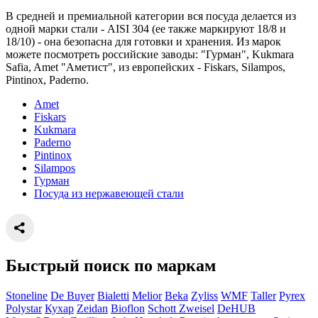
В средней и премиальной категории вся посуда делается из
одной марки стали - AISI 304 (ее также маркируют 18/8 и
18/10) - она безопасна для готовки и хранения. Из марок
можете посмотреть российские заводы: "Гурман", Kukmara
Safia, Amet "Аметист", из европейских - Fiskars, Silampos,
Pintinox, Paderno.
Amet
Fiskars
Kukmara
Paderno
Pintinox
Silampos
Гурман
Посуда из нержавеющей стали
Быстрый поиск по маркам
Stoneline
De Buyer
Bialetti
Melior
Beka
Zyliss
WMF
Taller
Pyrex
Polystar
Кухар
Zeidan
Bioflon
Schott Zweisel
DeHUB