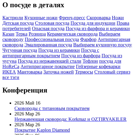
О посуде в деталях
Кастрюли
Кухонные ножи
Френч-пресс
Скороварка
Ножи
Детская посуда
Столовая посуда
Посуда для индукции
Права
потребителей
Опасная посуда
Посуда из фарфора и керамики
Казан
Терка
Розница
Керамическая сковорода
Выбираем
сковороду
Профессиональная посуда
Фарфор
Антипригарная
сковорода
Эмалированная посуда
Выбираем кухонную посуду
Чугунная посуда
Посуда из керамики
Посуда с
антипригарным покрытием
Посуда из фарфора
Посуда из
чугуна
Посуда из нержавеющей стали
Тефлон
посуда для
HoReCa
Антипригарное покрытие
Гейзерные кофеварки
ИКЕА
Мантоварка
Заточка ножей
Термосы
Столовый сервиз
все тэги
Конференция
2026 Май 16
Сковороды с титановым покрытием
2026 Мар 26
Нержавеющая сковорода: Korkmaz и OZTIRYAKILER
2026 Мар 26
Покрытие Kaplon Diamond