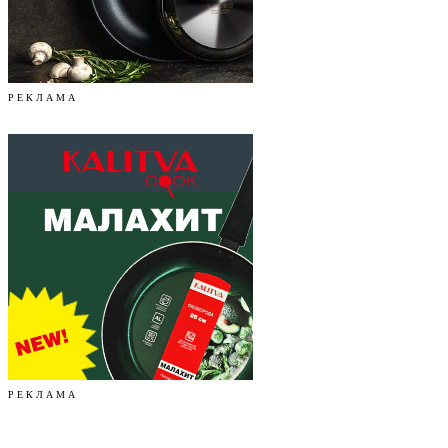
Р Е К Л А М А
Р Е К Л А М А