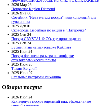
Нержавеющая сковорода: Korkmaz и OZTIRYAKILER
2026 Мар 26
Покрытие Kaplon Diamond
2026 Янв 06
Сотейник "Нева металл посуда" индукционный для
супа и вока
2025 Дек 01
Сковорода Lieberhaus по акции в "Пятерочке"
2025 Сен 24
Посуда CRYSTAL & CO, где производится
2025 Сен 24
Бурые пятна на мантоварке Kukmara
2025 Июл 24
Посуда большего размера на конфорке
стеклокерамической плиты
2025 Июн 28
Тажин Berghoff
2025 Июн 07
Стальные кастрюли Викалина
Обзоры посуды
2026 Июл 24
Как вернуть посуде опрятный вид: эффективные
способы очистки