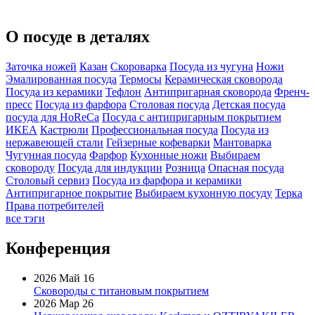
О посуде в деталях
Заточка ножей
Казан
Скороварка
Посуда из чугуна
Ножи
Эмалированная посуда
Термосы
Керамическая сковорода
Посуда из керамики
Тефлон
Антипригарная сковорода
Френч-
пресс
Посуда из фарфора
Столовая посуда
Детская посуда
посуда для HoReCa
Посуда с антипригарным покрытием
ИКЕА
Кастрюли
Профессиональная посуда
Посуда из
нержавеющей стали
Гейзерные кофеварки
Мантоварка
Чугунная посуда
Фарфор
Кухонные ножи
Выбираем
сковороду
Посуда для индукции
Розница
Опасная посуда
Столовый сервиз
Посуда из фарфора и керамики
Антипригарное покрытие
Выбираем кухонную посуду
Терка
Права потребителей
все тэги
Конференция
2026 Май 16
Сковороды с титановым покрытием
2026 Мар 26