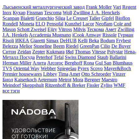
Лысьвенский металлургический завод
Frank Moller
Vari
Regent
Inox
Кухар
Fissman
Tescoma
Woll
Zwilling J. A. Henckels
Scanpan
Bialetti
Granchio
Silga
Le Creuset
Taller
Gipfel
Bioflon
Rondell
Moneta
ELO
Pensofal
Kunzhel
Lacor
Neoflam
Cole and
Mason
Schott Zweisel
Ejiry
Vitross
Milvis
Тескома
Амет
Zwilling
J.A. Henkels
Accademia Mugnano
iCook Amway
Rissole
Гурман
Risoli
ИКЕА
Giaretti
Simax
DeHUB
Kelli
Beka
Bodum
Frybest
Belezza
Melior
Stoneline
Beem
Riedel
GreenPan
Cilio
De Buyer
Ситон
Zeidan
Zepter
Kukmara
f&d
Thomas
Vitesse
Polystar
Нева-
Металл Посуда
Peterhof
Tefal
Swiss Diamond
Staub
Ballarini
Herman Miller
Алита
Arcoroc
Berghoff
Rona
Gul San
Blumhaus
TVS
Oriental Way
Webber
Spiegelau
Pyrex
Scovo
Mayer&Boch
Premier housewares
Libbey
Tima
Amet
Otto Schroeder
Vinzer
Биол
Kaiserkoch
Aeternum
Metrot
Mora
Bergner
Maestro
Meindorf
Skeppshult
Ritzenhoff & Breker
Fissler
Zyliss
WMF
все тэги