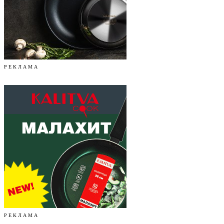
Р Е К Л А М А
Р Е К Л А М А