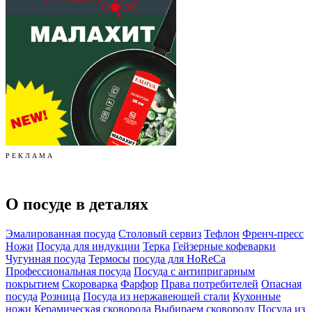
Р Е К Л А М А
О посуде в деталях
Эмалированная посуда
Столовый сервиз
Тефлон
Френч-пресс
Ножи
Посуда для индукции
Терка
Гейзерные кофеварки
Чугунная посуда
Термосы
посуда для HoReCa
Профессиональная посуда
Посуда с антипригарным
покрытием
Скороварка
Фарфор
Права потребителей
Опасная
посуда
Розница
Посуда из нержавеющей стали
Кухонные
ножи
Керамическая сковорода
Выбираем сковороду
Посуда из