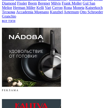
Diamond
Fissler
Beem
Bergner
Milvis
Frank Moller
Gul San
Melior
Herman Miller
Kelli
Vari
Ситон
Rona
Moneta
Kaiserkoch
Тескома
Accademia Mugnano
Kunzhel
Aeternum
Otto Schroeder
Granchio
все тэги
Р Е К Л А М А