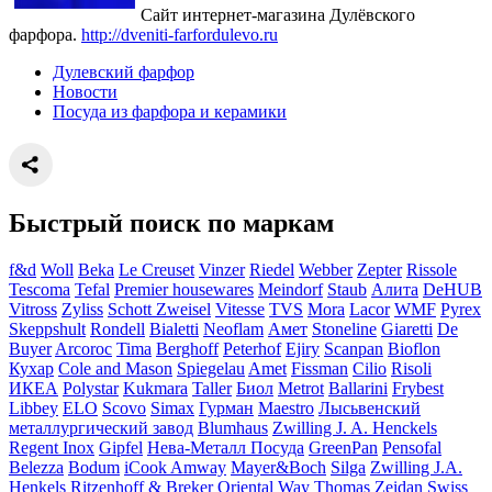
Сайт интернет-магазина Дулёвского
фарфора.
http://dveniti-farfordulevo.ru
Дулевский фарфор
Новости
Посуда из фарфора и керамики
Быстрый поиск по маркам
f&d
Woll
Beka
Le Creuset
Vinzer
Riedel
Webber
Zepter
Rissole
Tescoma
Tefal
Premier housewares
Meindorf
Staub
Алита
DeHUB
Vitross
Zyliss
Schott Zweisel
Vitesse
TVS
Mora
Lacor
WMF
Pyrex
Skeppshult
Rondell
Bialetti
Neoflam
Амет
Stoneline
Giaretti
De
Buyer
Arcoroc
Tima
Berghoff
Peterhof
Ejiry
Scanpan
Bioflon
Кухар
Cole and Mason
Spiegelau
Amet
Fissman
Cilio
Risoli
ИКЕА
Polystar
Kukmara
Taller
Биол
Metrot
Ballarini
Frybest
Libbey
ELO
Scovo
Simax
Гурман
Maestro
Лысьвенский
металлургический завод
Blumhaus
Zwilling J. A. Henckels
Regent Inox
Gipfel
Нева-Металл Посуда
GreenPan
Pensofal
Belezza
Bodum
iCook Amway
Mayer&Boch
Silga
Zwilling J.A.
Henkels
Ritzenhoff & Breker
Oriental Way
Thomas
Zeidan
Swiss