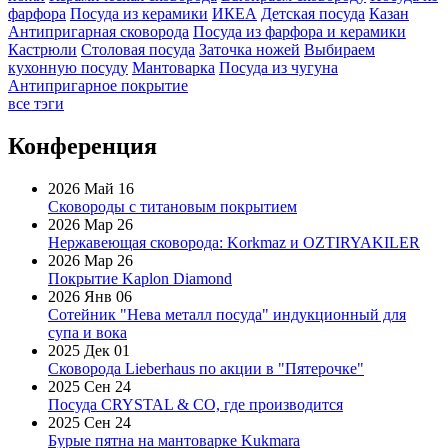
фарфора
Посуда из керамики
ИКЕА
Детская посуда
Казан
Антипригарная сковорода
Посуда из фарфора и керамики
Кастрюли
Столовая посуда
Заточка ножей
Выбираем
кухонную посуду
Мантоварка
Посуда из чугуна
Антипригарное покрытие
все тэги
Конференция
2026 Май 16
Сковороды с титановым покрытием
2026 Мар 26
Нержавеющая сковорода: Korkmaz и OZTIRYAKILER
2026 Мар 26
Покрытие Kaplon Diamond
2026 Янв 06
Сотейник "Нева металл посуда" индукционный для
супа и вока
2025 Дек 01
Сковорода Lieberhaus по акции в "Пятерочке"
2025 Сен 24
Посуда CRYSTAL & CO, где производится
2025 Сен 24
Бурые пятна на мантоварке Kukmara