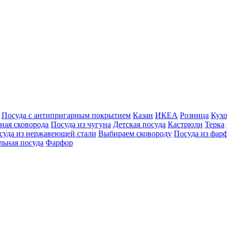
Посуда с антипригарным покрытием
Казан
ИКЕА
Розница
Кух
ная сковорода
Посуда из чугуна
Детская посуда
Кастрюли
Терка
суда из нержавеющей стали
Выбираем сковороду
Посуда из фар
ьная посуда
Фарфор