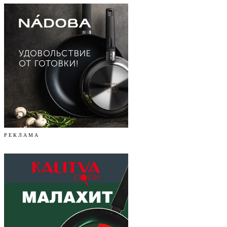
Р Е К Л А М А