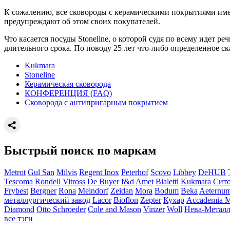
К сожалению, все сковороды с керамическими покрытиями имею
предупреждают об этом своих покупателей.
Что касается посуды Stoneline, о которой судя по всему идет 
длительного срока. По поводу 25 лет что-либо определенное ск
Kukmara
Stoneline
Керамическая сковорода
КОНФЕРЕНЦИЯ (FAQ)
Сковорода с антипригарным покрытием
Быстрый поиск по маркам
Metrot
Gul San
Milvis
Regent Inox
Peterhof
Scovo
Libbey
DeHUB
Tescoma
Rondell
Vitross
De Buyer
f&d
Amet
Bialetti
Kukmara
Сит
Frybest
Bergner
Rona
Meindorf
Zeidan
Mora
Bodum
Beka
Aeternu
металлургический завод
Lacor
Bioflon
Zepter
Кухар
Accademia 
Diamond
Otto Schroeder
Cole and Mason
Vinzer
Woll
Нева-Металл
все тэги