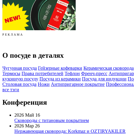
Р Е К Л А М А
О посуде в деталях
Чугунная посуда
Гейзерные кофеварки
Керамическая сковорода
Термосы
Права потребителей
Тефлон
Френч-пресс
Антипригар
кухонную посуду
Посуда из керамики
Посуда для индукции
По
Столовая посуда
Ножи
Антипригарное покрытие
Профессионал
все тэги
Конференция
2026 Май 16
Сковороды с титановым покрытием
2026 Мар 26
Нержавеющая сковорода: Korkmaz и OZTIRYAKILER