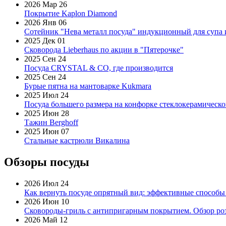
2026 Мар 26
Покрытие Kaplon Diamond
2026 Янв 06
Сотейник "Нева металл посуда" индукционный для супа 
2025 Дек 01
Сковорода Lieberhaus по акции в "Пятерочке"
2025 Сен 24
Посуда CRYSTAL & CO, где производится
2025 Сен 24
Бурые пятна на мантоварке Kukmara
2025 Июл 24
Посуда большего размера на конфорке стеклокерамическ
2025 Июн 28
Тажин Berghoff
2025 Июн 07
Стальные кастрюли Викалина
Обзоры посуды
2026 Июл 24
Как вернуть посуде опрятный вид: эффективные способы
2026 Июн 10
Сковороды-гриль с антипригарным покрытием. Обзор ро
2026 Май 12