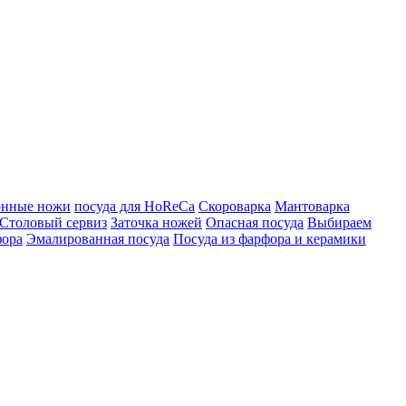
онные ножи
посуда для HoReCa
Скороварка
Мантоварка
Столовый сервиз
Заточка ножей
Опасная посуда
Выбираем
фора
Эмалированная посуда
Посуда из фарфора и керамики