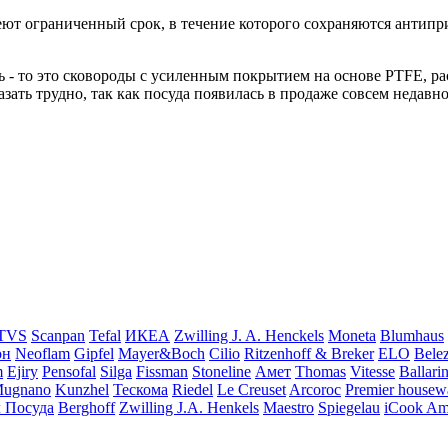
т ограниченный срок, в течение которого сохраняются антиприг
речь - то это сковороды с усиленным покрытием на основе PTFE, 
азать трудно, так как посуда появилась в продаже совсем недавн
TVS
Scanpan
Tefal
ИКЕА
Zwilling J. A. Henckels
Moneta
Blumhaus
он
Neoflam
Gipfel
Mayer&Boch
Cilio
Ritzenhoff & Breker
ELO
Bele
m
Ejiry
Pensofal
Silga
Fissman
Stoneline
Амет
Thomas
Vitesse
Ballarin
Mugnano
Kunzhel
Тескома
Riedel
Le Creuset
Arcoroc
Premier housew
 Посуда
Berghoff
Zwilling J.A. Henkels
Maestro
Spiegelau
iCook A