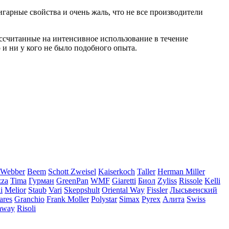
арные свойства и очень жаль, что не все производители
рассчитанные на интенсивное использование в течение
о и ни у кого не было подобного опыта.
Webber
Beem
Schott Zweisel
Kaiserkoch
Taller
Herman Miller
zza
Tima
Гурман
GreenPan
WMF
Giaretti
Биол
Zyliss
Rissole
Kelli
i
Melior
Staub
Vari
Skeppshult
Oriental Way
Fissler
Лысьвенский
ares
Granchio
Frank Moller
Polystar
Simax
Pyrex
Алита
Swiss
mway
Risoli