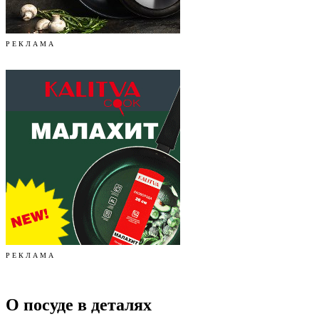
Р Е К Л А М А
Р Е К Л А М А
О посуде в деталях