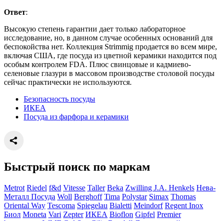
Ответ
:
Высокую степень гарантии дает только лабораторное
исследование, но, в данном случае особенных оснований для
беспокойства нет. Коллекция Strimmig продается во всем мире,
включая США, где посуда из цветной керамики находится под
особым контролем FDA. Плюс свинцовые и кадмиево-
селеновые глазури в массовом производстве столовой посуды
сейчас практически не используются.
Безопасность посуды
ИКЕА
Посуда из фарфора и керамики
Быстрый поиск по маркам
Metrot
Riedel
f&d
Vitesse
Taller
Beka
Zwilling J.A. Henkels
Нева-
Металл Посуда
Woll
Berghoff
Tima
Polystar
Simax
Thomas
Oriental Way
Tescoma
Spiegelau
Bialetti
Meindorf
Regent Inox
Биол
Moneta
Vari
Zepter
ИКЕА
Bioflon
Gipfel
Premier