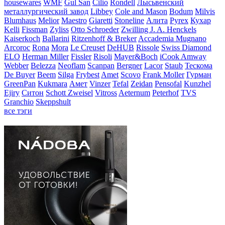
housewares
WMF
Gul San
Cilio
Rondell
Лысьвенский
металлургический завод
Libbey
Cole and Mason
Bodum
Milvis
Blumhaus
Melior
Maestro
Giaretti
Stoneline
Алита
Pyrex
Кухар
Kelli
Fissman
Zyliss
Otto Schroeder
Zwilling J. A. Henckels
Kaiserkoch
Ballarini
Ritzenhoff & Breker
Accademia Mugnano
Arcoroc
Rona
Mora
Le Creuset
DeHUB
Rissole
Swiss Diamond
ELO
Herman Miller
Fissler
Risoli
Mayer&Boch
iCook Amway
Webber
Belezza
Neoflam
Scanpan
Bergner
Lacor
Staub
Тескома
De Buyer
Beem
Silga
Frybest
Amet
Scovo
Frank Moller
Гурман
GreenPan
Kukmara
Амет
Vinzer
Tefal
Zeidan
Pensofal
Kunzhel
Ejiry
Ситон
Schott Zweisel
Vitross
Aeternum
Peterhof
TVS
Granchio
Skeppshult
все тэги