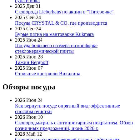
супа и вока
2025 Дек 01
Сковорода Lieberhaus по акции в "Пятерочке"
2025 Сен 24
Посуда CRYSTAL & CO, где производится
2025 Сен 24
Бурые пятна на мантоварке Kukmara
2025 Июл 24
Посуда большего размера на конфорке
стеклокерамической плиты
2025 Июн 28
Тажин Berghoff
2025 Июн 07
Стальные кастрюли Викалина
Обзоры посуды
2026 Июл 24
Как вернуть посуде опрятный вид: эффективные
способы очистки
2026 Июн 10
Сковороды-гриль с антипригарным покрытием. Обзор
розничных предложений, июнь 2026 г.
2026 Май 12
Сковороды из нержавеющей стали с гибридным