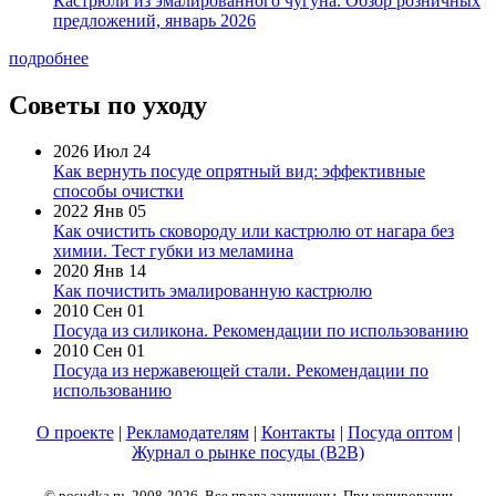
Кастрюли из эмалированного чугуна. Обзор розничных
предложений, январь 2026
подробнее
Советы по уходу
2026 Июл 24
Как вернуть посуде опрятный вид: эффективные
способы очистки
2022 Янв 05
Как очистить сковороду или кастрюлю от нагара без
химии. Тест губки из меламина
2020 Янв 14
Как почистить эмалированную кастрюлю
2010 Сен 01
Посуда из силикона. Рекомендации по использованию
2010 Сен 01
Посуда из нержавеющей стали. Рекомендации по
использованию
О проекте
|
Рекламодателям
|
Контакты
|
Посуда оптом
|
Журнал о рынке посуды (B2B)
© posudka.ru, 2008-2026. Все права защищены. При копировании