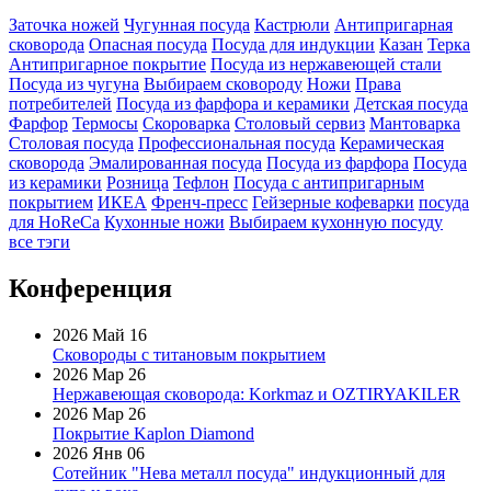
Заточка ножей
Чугунная посуда
Кастрюли
Антипригарная
сковорода
Опасная посуда
Посуда для индукции
Казан
Терка
Антипригарное покрытие
Посуда из нержавеющей стали
Посуда из чугуна
Выбираем сковороду
Ножи
Права
потребителей
Посуда из фарфора и керамики
Детская посуда
Фарфор
Термосы
Скороварка
Столовый сервиз
Мантоварка
Столовая посуда
Профессиональная посуда
Керамическая
сковорода
Эмалированная посуда
Посуда из фарфора
Посуда
из керамики
Розница
Тефлон
Посуда с антипригарным
покрытием
ИКЕА
Френч-пресс
Гейзерные кофеварки
посуда
для HoReCa
Кухонные ножи
Выбираем кухонную посуду
все тэги
Конференция
2026 Май 16
Сковороды с титановым покрытием
2026 Мар 26
Нержавеющая сковорода: Korkmaz и OZTIRYAKILER
2026 Мар 26
Покрытие Kaplon Diamond
2026 Янв 06
Сотейник "Нева металл посуда" индукционный для