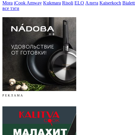
Mora
iCook Amway
Kukmara
Risoli
ELO
Алита
Kaiserkoch
Bialett
все тэги
Р Е К Л А М А