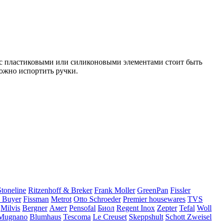
ис пластиковыми или силиконовыми элементами стоит быть
можно испортить ручки.
Stoneline
Ritzenhoff & Breker
Frank Moller
GreenPan
Fissler
 Buyer
Fissman
Metrot
Otto Schroeder
Premier housewares
TVS
Milvis
Bergner
Амет
Pensofal
Биол
Regent Inox
Zepter
Tefal
Woll
Mugnano
Blumhaus
Tescoma
Le Creuset
Skeppshult
Schott Zweisel