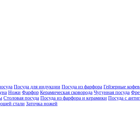
посуда
Посуда для индукции
Посуда из фарфора
Гейзерные кофев
уна
Ножи
Фарфор
Керамическая сковорода
Чугунная посуда
Фре
ы
Столовая посуда
Посуда из фарфора и керамики
Посуда с ант
еющей стали
Заточка ножей