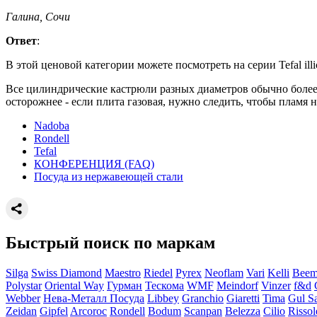
Галина, Сочи
Ответ
:
В этой ценовой категории можете посмотреть на серии Tefal illico
Все цилиндрические кастрюли разных диаметров обычно более
осторожнее - если плита газовая, нужно следить, чтобы пламя 
Nadoba
Rondell
Tefal
КОНФЕРЕНЦИЯ (FAQ)
Посуда из нержавеющей стали
Быстрый поиск по маркам
Silga
Swiss Diamond
Maestro
Riedel
Pyrex
Neoflam
Vari
Kelli
Bee
Polystar
Oriental Way
Гурман
Тескома
WMF
Meindorf
Vinzer
f&d
Webber
Нева-Металл Посуда
Libbey
Granchio
Giaretti
Tima
Gul S
Zeidan
Gipfel
Arcoroc
Rondell
Bodum
Scanpan
Belezza
Cilio
Rissol