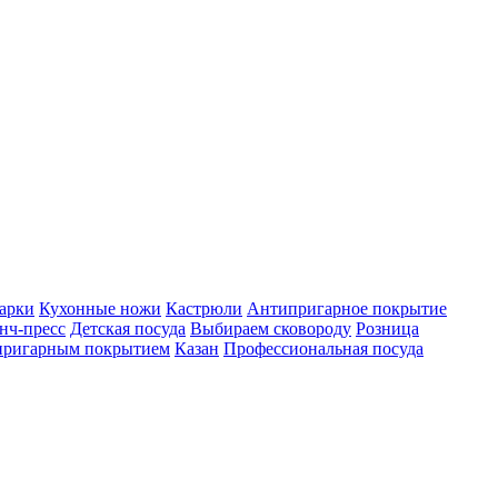
арки
Кухонные ножи
Кастрюли
Антипригарное покрытие
нч-пресс
Детская посуда
Выбираем сковороду
Розница
ипригарным покрытием
Казан
Профессиональная посуда