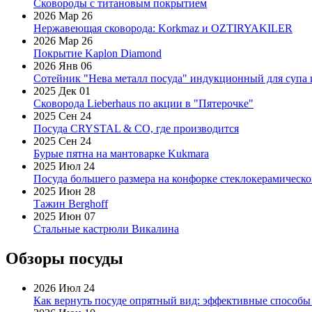
Сковороды с титановым покрытием
2026 Мар 26
Нержавеющая сковорода: Korkmaz и OZTIRYAKILER
2026 Мар 26
Покрытие Kaplon Diamond
2026 Янв 06
Сотейник "Нева металл посуда" индукционный для супа 
2025 Дек 01
Сковорода Lieberhaus по акции в "Пятерочке"
2025 Сен 24
Посуда CRYSTAL & CO, где производится
2025 Сен 24
Бурые пятна на мантоварке Kukmara
2025 Июл 24
Посуда большего размера на конфорке стеклокерамическ
2025 Июн 28
Тажин Berghoff
2025 Июн 07
Стальные кастрюли Викалина
Обзоры посуды
2026 Июл 24
Как вернуть посуде опрятный вид: эффективные способы