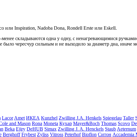
 или Inspiration, Nadoba Dona, Rondell Erste или Eskell.
-менее складываются одна у одну, с ненагревающимися ручкам
не было чересчур сильным и не выходило за диаметр дна, иначе 
m
Lacor
Amet
ИКЕА
Kunzhel
Zwilling J.A. Henkels
Spiegelau
Taller
Cole and Mason
Rona
Moneta
Кухар
Mayer&Boch
Thomas
Scovo
De
an
Beka
Ejiry
DeHUB
Simax
Zwilling J. A. Henckels
Staub
Aeternum
e
Berghoff
Frybest
Zyliss
Vitross
Peterhof
Bioflon
Ситон
Accademia 