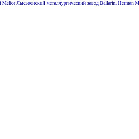
i
Melior
Лысьвенский металлургический завод
Ballarini
Herman Mi