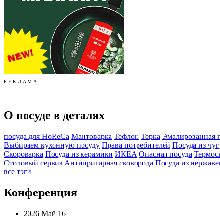
Р Е К Л А М А
О посуде в деталях
посуда для HoReCa
Мантоварка
Тефлон
Терка
Эмалированная 
Выбираем кухонную посуду
Права потребителей
Посуда из чуг
Скороварка
Посуда из керамики
ИКЕА
Опасная посуда
Термос
Столовый сервиз
Антипригарная сковорода
Посуда из нержав
все тэги
Конференция
2026 Май 16