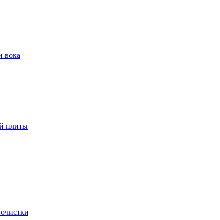
и вока
ой плиты
 очистки