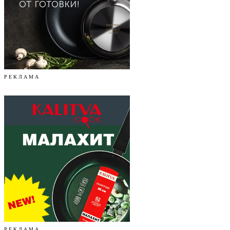
Р Е К Л А М А
Р Е К Л А М А