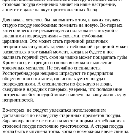
столовая посуда ежедневно влияет на наше настроение,
аппетит и даже на вкус приготовленных блюд.
Для начала хотелось бы напомнить о том, в каких случаях
старую посуду необходимо поменять на новую. Во-первых,
категорически не рекомендуется пользоваться посудой с
внешними повреждениями – сколами, глубокими
царапинами. Это может стать причиной различных
неприятных ситуаций: тарелка с небольшой трещиной может
расколоться в тот самый момент, когда вы будете в нее
наливать горячий суп, скол на чашке может поцарапать губы.
Кроме того, из трещин и сколов возможно выделение
токсичных металлов. Не случайно специалисты
Роспотребнадзора нещадно штрафуют те предприятия
общественного питания, где используется посуда с
повреждениями. А специалисты по фен-шую и люди,
сведущие в народных поверьях, уверены, что пользование
потрескавшейся посудой может навлечь на вашу жизнь кучу
неприятностей.
Во-вторых, не следует увлекаться использованием
доставшихся по наследству старинных предметов посуды.
Здравоохранение не стоит на месте и нормы и требования к
столовой посуде постоянно ужесточаются. А старая посуда
могла быть выпущена тогда, когда о возможном вреде свинца,