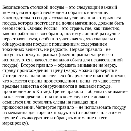
Безопасность столовой посуды – это следующий важный
момент, на который необходимо обратить внимание.
Законодательно сегодня созданы условия, при которых вся
посуда, которая поступает на полки магазинов, должна быть
безопасной. Однако Россия – это страна, где, как известно,
законы работают своеобразно, поэтому лишний раз лучше
перестраховаться, особенно учитывая то, что скандалы с
обнаружением посуды с повышенным содержанием
токсичных веществ, не редкость. Первое правило - не
покупать посуду на рынках (именно рынки чаще всего
используются в качестве каналов сбыта для некачественной
посуды). Второе правило – обращать внимание на марку,
страну происхождения и цену (марку можно проверить в
Интернете на наличие случаев обнаружение опасной посуды;
что касается страны происхождения и цены, то чаще всего
вредные вещества обнаруживаются в дешевой посуде,
производимой в Китае). Третье правило – обращать внимание
на качество деколи – она ни в коем случае не должна
осыпаться или оставлять следы на пальцах при
прикосновении. Четвертое правило – не использовать посуду
из меламина для горячих продуктов (и вообще с пластиком
лучше быть аккуратнее и обращать внимание на его
маркировку).