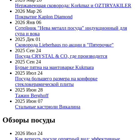
Нержавеющая сковорода: Korkmaz и OZTIRYAKILER
2026 Мар 26
Покрытие Kaplon Diamond
2026 Янв 06
Сотейник "Нева металл посуда" индукционный для
супа и вока
2025 Дек 01
Сковорода Lieberhaus по акции в "Пятерочке"
2025 Сен 24
Посуда CRYSTAL & CO, где производится
2025 Сен 24
Бурые пятна на мантоварке Kukmara
2025 Июл 24
Посуда большего размера на конфорке
стеклокерамической плиты
2025 Июн 28
Тажин Berghoff
2025 Июн 07
Стальные кастрюли Викалина
Обзоры посуды
2026 Июл 24
Как вернуть посуде опрятный вид: эффективные