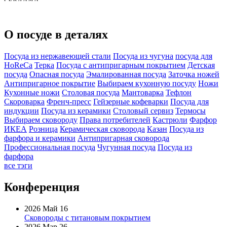
О посуде в деталях
Посуда из нержавеющей стали
Посуда из чугуна
посуда для
HoReCa
Терка
Посуда с антипригарным покрытием
Детская
посуда
Опасная посуда
Эмалированная посуда
Заточка ножей
Антипригарное покрытие
Выбираем кухонную посуду
Ножи
Кухонные ножи
Столовая посуда
Мантоварка
Тефлон
Скороварка
Френч-пресс
Гейзерные кофеварки
Посуда для
индукции
Посуда из керамики
Столовый сервиз
Термосы
Выбираем сковороду
Права потребителей
Кастрюли
Фарфор
ИКЕА
Розница
Керамическая сковорода
Казан
Посуда из
фарфора и керамики
Антипригарная сковорода
Профессиональная посуда
Чугунная посуда
Посуда из
фарфора
все тэги
Конференция
2026 Май 16
Сковороды с титановым покрытием
2026 Мар 26