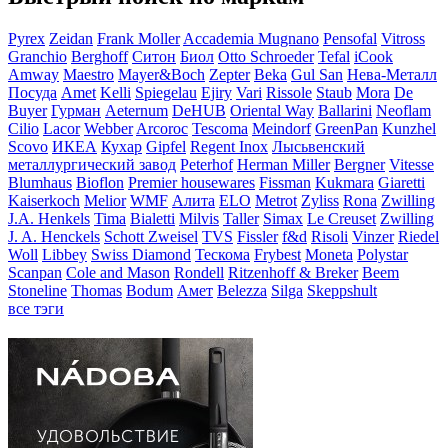
Pyrex
Zeidan
Frank Moller
Accademia Mugnano
Pensofal
Vitross
Granchio
Berghoff
Ситон
Биол
Otto Schroeder
Tefal
iCook
Amway
Maestro
Mayer&Boch
Zepter
Beka
Gul San
Нева-Металл
Посуда
Amet
Kelli
Spiegelau
Ejiry
Vari
Rissole
Staub
Mora
De
Buyer
Гурман
Aeternum
DeHUB
Oriental Way
Ballarini
Neoflam
Cilio
Lacor
Webber
Arcoroc
Tescoma
Meindorf
GreenPan
Kunzhel
Scovo
ИКЕА
Кухар
Gipfel
Regent Inox
Лысьвенский
металлургический завод
Peterhof
Herman Miller
Bergner
Vitesse
Blumhaus
Bioflon
Premier housewares
Fissman
Kukmara
Giaretti
Kaiserkoch
Melior
WMF
Алита
ELO
Metrot
Zyliss
Rona
Zwilling
J.A. Henkels
Tima
Bialetti
Milvis
Taller
Simax
Le Creuset
Zwilling
J. A. Henckels
Schott Zweisel
TVS
Fissler
f&d
Risoli
Vinzer
Riedel
Woll
Libbey
Swiss Diamond
Тескома
Frybest
Moneta
Polystar
Scanpan
Cole and Mason
Rondell
Ritzenhoff & Breker
Beem
Stoneline
Thomas
Bodum
Амет
Belezza
Silga
Skeppshult
все тэги