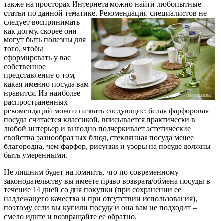
также на просторах Интернета можно найти любопытные
статьи по данной тематике.
Рекомендации специалистов не
следует воспринимать
как догму, скорее они
могут быть полезны для
того, чтобы
сформировать у вас
собственное
представление о том,
какая именно посуда вам
нравится. Из наиболее
распространенных
рекомендаций можно назвать следующие: белая фарфоровая
посуда считается классикой, вписывается практически в
любой интерьер и выгодно подчеркивает эстетические
свойства разнообразных блюд, стеклянная посуда менее
благородна, чем фарфор, рисунки и узоры на посуде должны
быть умеренными.
Не лишним будет напомнить, что по современному
законодательству вы имеете право возврата/обмена посуды в
течение 14 дней со дня покупки (при сохранении ее
надлежащего качества и при отсутствии использования),
поэтому если вы купили посуду и она вам не подходит –
смело идите и возвращайте ее обратно.