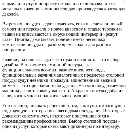
кадмия или ртути попросту не знали и использовали эти
металлы в качестве компонентов для производства красок для
деколей.
В-третьих, посуду следует поменять, если вы сделали новый
ремонт или переехали в новую квартиру и старые тарелки и
чашки не вписываются в окружающий интерьер и «режут
глаз». Иногда даже бывает полезно иметь несколько
комплектов посуды на разное время года и для разного
настроения.
Главное, на наш взгляд, с чего нужно начинать – это выбор
дизайна. В отличие от кухонной посуды, где
функциональность все-таки важнее внешнего вида,
функциональные различия аналогичных предметов столовой
посуды будут невелики (пожалуй, единственный важный
момент – это пригодность посуды для мытья в посудомоечной
машинке, если таковая у вас есть). А красота посуды добавит в
вашу жизнь много положительных эмоций.
Естественно, никаких рецептов о том, как купить красивую и
подходящую к интерьеру вашего дома посуду, нет. Некоторые
доверяют своему вкусу, некоторые прислушиваются к
рекомендациям профессионалов. Выбор столовой посуды –
одна из услуг, которые оказывают дизайнеры по интерьеру,