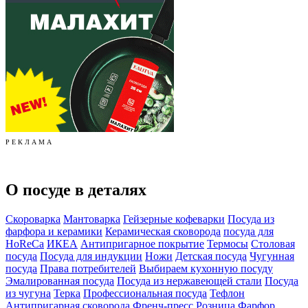
Р Е К Л А М А
О посуде в деталях
Скороварка
Мантоварка
Гейзерные кофеварки
Посуда из
фарфора и керамики
Керамическая сковорода
посуда для
HoReCa
ИКЕА
Антипригарное покрытие
Термосы
Столовая
посуда
Посуда для индукции
Ножи
Детская посуда
Чугунная
посуда
Права потребителей
Выбираем кухонную посуду
Эмалированная посуда
Посуда из нержавеющей стали
Посуда
из чугуна
Терка
Профессиональная посуда
Тефлон
Антипригарная сковорода
Френч-пресс
Розница
Фарфор