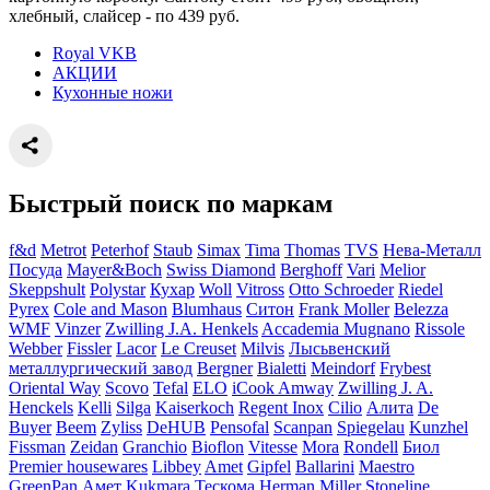
хлебный, слайсер - по 439 руб.
Royal VKB
АКЦИИ
Кухонные ножи
Быстрый поиск по маркам
f&d
Metrot
Peterhof
Staub
Simax
Tima
Thomas
TVS
Нева-Металл
Посуда
Mayer&Boch
Swiss Diamond
Berghoff
Vari
Melior
Skeppshult
Polystar
Кухар
Woll
Vitross
Otto Schroeder
Riedel
Pyrex
Cole and Mason
Blumhaus
Ситон
Frank Moller
Belezza
WMF
Vinzer
Zwilling J.A. Henkels
Accademia Mugnano
Rissole
Webber
Fissler
Lacor
Le Creuset
Milvis
Лысьвенский
металлургический завод
Bergner
Bialetti
Meindorf
Frybest
Oriental Way
Scovo
Tefal
ELO
iCook Amway
Zwilling J. A.
Henckels
Kelli
Silga
Kaiserkoch
Regent Inox
Cilio
Алита
De
Buyer
Beem
Zyliss
DeHUB
Pensofal
Scanpan
Spiegelau
Kunzhel
Fissman
Zeidan
Granchio
Bioflon
Vitesse
Mora
Rondell
Биол
Premier housewares
Libbey
Amet
Gipfel
Ballarini
Maestro
GreenPan
Амет
Kukmara
Тескома
Herman Miller
Stoneline