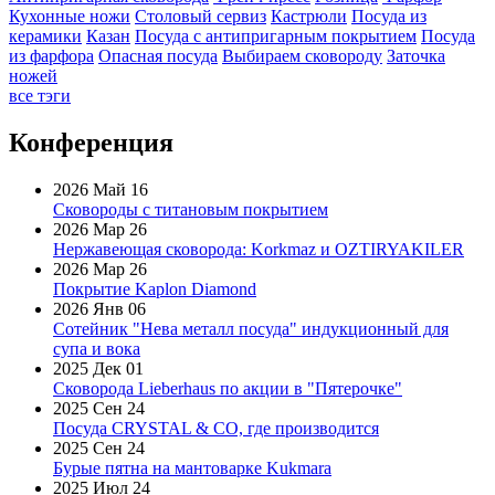
Кухонные ножи
Столовый сервиз
Кастрюли
Посуда из
керамики
Казан
Посуда с антипригарным покрытием
Посуда
из фарфора
Опасная посуда
Выбираем сковороду
Заточка
ножей
все тэги
Конференция
2026 Май 16
Сковороды с титановым покрытием
2026 Мар 26
Нержавеющая сковорода: Korkmaz и OZTIRYAKILER
2026 Мар 26
Покрытие Kaplon Diamond
2026 Янв 06
Сотейник "Нева металл посуда" индукционный для
супа и вока
2025 Дек 01
Сковорода Lieberhaus по акции в "Пятерочке"
2025 Сен 24
Посуда CRYSTAL & CO, где производится
2025 Сен 24
Бурые пятна на мантоварке Kukmara
2025 Июл 24