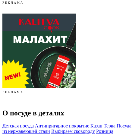
Р Е К Л А М А
Р Е К Л А М А
О посуде в деталях
Детская посуда
Антипригарное покрытие
Казан
Терка
Посуда
из нержавеющей стали
Выбираем сковороду
Розница