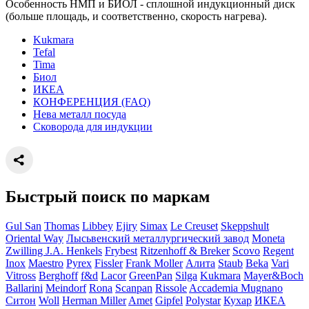
Особенность НМП и БИОЛ - сплошной индукционный диск
(больше площадь, и соответственно, скорость нагрева).
Kukmara
Tefal
Tima
Биол
ИКЕА
КОНФЕРЕНЦИЯ (FAQ)
Нева металл посуда
Сковорода для индукции
Быстрый поиск по маркам
Gul San
Thomas
Libbey
Ejiry
Simax
Le Creuset
Skeppshult
Oriental Way
Лысьвенский металлургический завод
Moneta
Zwilling J.A. Henkels
Frybest
Ritzenhoff & Breker
Scovo
Regent
Inox
Maestro
Pyrex
Fissler
Frank Moller
Алита
Staub
Beka
Vari
Vitross
Berghoff
f&d
Lacor
GreenPan
Silga
Kukmara
Mayer&Boch
Ballarini
Meindorf
Rona
Scanpan
Rissole
Accademia Mugnano
Ситон
Woll
Herman Miller
Amet
Gipfel
Polystar
Кухар
ИКЕА