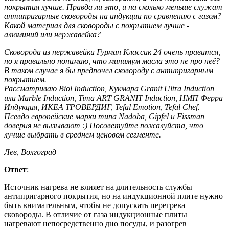
покрытия лучше. Правда ли это, и на сколько меньше служат
антипригарные сковороды на индукции по сравнению с газом?
Какой материал для сковороды с покрытием лучше -
алюминий или нержавейка?
Сковорода из нержавейки Гурман Классик 24 очень нравится,
но я правильно понимаю, что минимум масла это не про неё?
В таком случае я бы предпочел сковороду с антипригарным
покрытием.
Рассматриваю Biol Induction, Кукмара Granit Ultra Induction
или Marble Induction, Tima ART GRANIT Induction, НМП Ферра
Индукция, ИКЕА ТРОВЕРДИГ, Tefal Emotion, Tefal Chef.
Псевдо европейские марки типа Nadoba, Gipfel и Fissman
доверия не вызывают :) Посоветуйте пожалуйста, что
лучше выбрать в среднем ценовом сегменте.
Лев, Волгоград
Ответ
:
Источник нагрева не влияет на длительность службы
антипригарного покрытия, но на индукционной плите нужно
быть внимательным, чтобы не допускать перегрева
сковороды. В отличие от газа индукционные плиты
нагревают непосредственно дно посуды, и разогрев