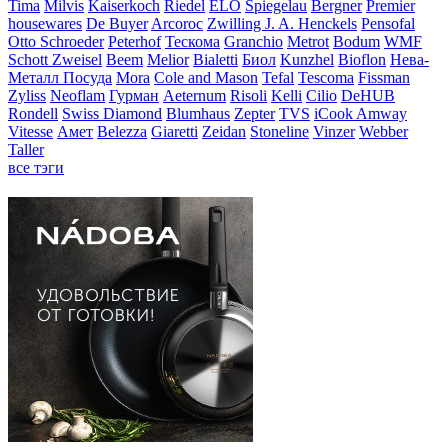
Tima
Milvis
Kaiserkoch
Riedel
ELO
Spiegelau
Bergner
Premier
housewares
De Buyer
Arcoroc
Zwilling J. A. Henckels
Pensofal
Otto Schroeder
Peterhof
Тескома
Granchio
Metrot
Bodum
WMF
Schott Zweisel
Beem
Melior
Bialetti
Биол
Kunzhel
Bioflon
Нева-
Металл Посуда
Mora
Cole and Mason
Tefal
Tescoma
Fissman
Zyliss
Neoflam
Гурман
Aeternum
Risoli
Kelli
Cilio
DeHUB
Rondell
Swiss Diamond
Blumhaus
Zepter
TVS
iCook Amway
Vitesse
Амет
Belezza
Giaretti
Zeidan
Stoneline
Vinzer
Webber
Taller
все тэги