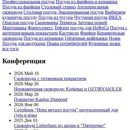
Профессиональная посуда
Посуда из фарфора и керамики
Посуда из фарфора
Столовый сервиз
Антипригарная
сковорода
Столовая посуда
Эмалированная посуда
Выбираем
кухонную посуду
Посуда из чугуна
Чугунная посуда
ИКЕА
Опасная посуда
Скороварка
Термосы
Заточка ножей
Мантоварка
Френч-пресс
Тефлон
посуда для HoReCa
Посуда с
антипригарным покрытием
Кастрюли
Фарфор
Керамическая
сковорода
Посуда из керамики
Гейзерные кофеварки
Ножи
Посуда для индукции
Права потребителей
Кухонные ножи
все тэги
Конференция
2026 Май 16
Сковороды с титановым покрытием
2026 Мар 26
Нержавеющая сковорода: Korkmaz и OZTIRYAKILER
2026 Мар 26
Покрытие Kaplon Diamond
2026 Янв 06
Сотейник "Нева металл посуда" индукционный для
супа и вока
2025 Дек 01
Сковорода Lieberhaus по акции в "Пятерочке"