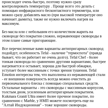
происходит очень быстро, поэтому нужно сразу
контролировать температуру . Проще всего это делать с
помощью инфракрасного бесконтактного термометра, или
можно сразу добавлять масло (при высокой температуре оно
начинает дымить), также не нужно включать нагрев на
максимум.
Без масла или с небольшим его количеством жарить на
сковороде без покрытия сложно, нержавеющие сковороды в
этом плане самые пригорающие.
Все перечисленные вами варианты антипригарных сковород
подойдут, особенность Tefal - наличие "термоспота" (правда
бывает, что он работает не очень долго). Tefal Chef - более
тонкая сковорода по сравнению другими вариантами, быстрее
нагревается и остывает, хороша для быстрой обжарки,
уступает более массивным с точки зрения тушения. Tefal
Emotion интересна тем, что выполнена из нержавеющей стали
- ее внешнюю поверхность всегда можно очистить до
первоначального блеска с помощью специальных средств.
Остальные варианты - это сковороды с массивным корпусом,
толстым дном, усиленным антипригарным покрытием.
Kukmara Granit Ultra имеет более прочное покрытие, по
сравнению с Marble, у НМП можете посмотреть еще на
"Алтай Индукционная" - тоже хорошие сковороды.