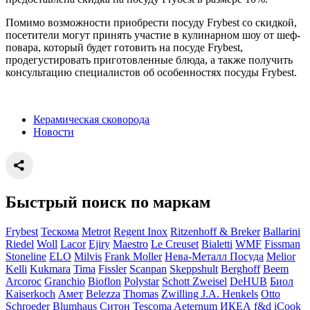
Помимо возможности приобрести посуду Frybest со скидкой,
посетители могут принять участие в кулинарном шоу от шеф-
повара, который будет готовить на посуде Frybest,
продегустировать приготовленные блюда, а также получить
консультацию специалистов об особенностях посуды Frybest.
Керамическая сковорода
Новости
Быстрый поиск по маркам
Frybest
Тескома
Metrot
Regent Inox
Ritzenhoff & Breker
Ballarini
Riedel
Woll
Lacor
Ejiry
Maestro
Le Creuset
Bialetti
WMF
Fissman
Stoneline
ELO
Milvis
Frank Moller
Нева-Металл Посуда
Melior
Kelli
Kukmara
Tima
Fissler
Scanpan
Skeppshult
Berghoff
Beem
Arcoroc
Granchio
Bioflon
Polystar
Schott Zweisel
DeHUB
Биол
Kaiserkoch
Амет
Belezza
Thomas
Zwilling J.A. Henkels
Otto
Schroeder
Blumhaus
Ситон
Tescoma
Aeternum
ИКЕА
f&d
iCook