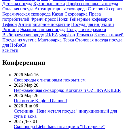
Детская посуда
Кухонные ножи
Профессиональная посуда
Опасная посуда
Антипригарная сковорода
Столовый сервиз
Керамическая сковорода
Казан
Скороварка
Права
потребителей
Френч-пресс
Ножи
Гейзерные кофеварки
Тефлон
Антипригарное покрытие
Посуда для индукции
Розница
Эмалированная посуда
Посуда из керамики
Выбираем сковороду
ИКЕА
Фарфор
Термосы
Заточка ножей
Посуда из чугуна
Мантоварка
Терка
Столовая посуда
посуда
для HoReCa
все тэги
Конференция
2026 Май 16
Сковороды с титановым покрытием
2026 Мар 26
Нержавеющая сковорода: Korkmaz и OZTIRYAKILER
2026 Мар 26
Покрытие Kaplon Diamond
2026 Янв 06
Сотейник "Нева металл посуда" индукционный для
супа и вока
2025 Дек 01
Сковорода Lieberhaus по акции в "Пятерочке"