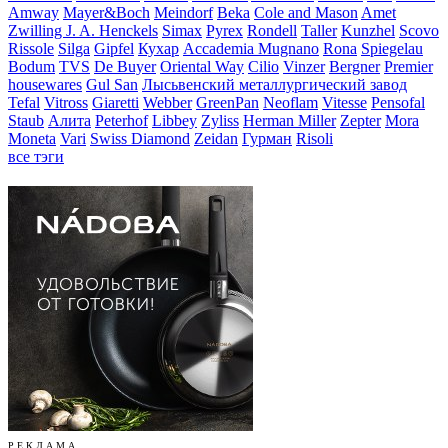
Amway
Mayer&Boch
Meindorf
Beka
Cole and Mason
Amet
Zwilling J. A. Henckels
Simax
Pyrex
Rondell
Taller
Kunzhel
Scovo
Rissole
Silga
Gipfel
Кухар
Accademia Mugnano
Rona
Spiegelau
Bodum
TVS
De Buyer
Oriental Way
Cilio
Vinzer
Bergner
Premier
housewares
Gul San
Лысьвенский металлургический завод
Tefal
Vitross
Giaretti
Webber
GreenPan
Neoflam
Vitesse
Pensofal
Staub
Алита
Peterhof
Libbey
Zyliss
Herman Miller
Zepter
Mora
Moneta
Vari
Swiss Diamond
Zeidan
Гурман
Risoli
все тэги
Р Е К Л А М А