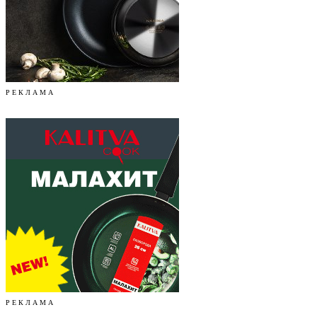
Р Е К Л А М А
Р Е К Л А М А