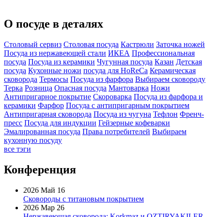
О посуде в деталях
Столовый сервиз
Столовая посуда
Кастрюли
Заточка ножей
Посуда из нержавеющей стали
ИКЕА
Профессиональная
посуда
Посуда из керамики
Чугунная посуда
Казан
Детская
посуда
Кухонные ножи
посуда для HoReCa
Керамическая
сковорода
Термосы
Посуда из фарфора
Выбираем сковороду
Терка
Розница
Опасная посуда
Мантоварка
Ножи
Антипригарное покрытие
Скороварка
Посуда из фарфора и
керамики
Фарфор
Посуда с антипригарным покрытием
Антипригарная сковорода
Посуда из чугуна
Тефлон
Френч-
пресс
Посуда для индукции
Гейзерные кофеварки
Эмалированная посуда
Права потребителей
Выбираем
кухонную посуду
все тэги
Конференция
2026 Май 16
Сковороды с титановым покрытием
2026 Мар 26
Нержавеющая сковорода: Korkmaz и OZTIRYAKILER