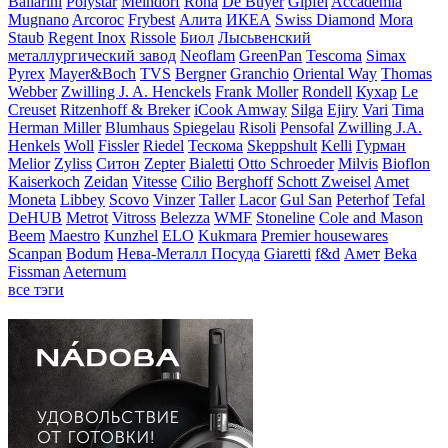
Ballarini
Polystar
Meindorf
Rona
De Buyer
Gipfel
Accademia
Mugnano
Arcoroc
Frybest
Алита
ИКЕА
Swiss Diamond
Mora
Staub
Regent Inox
Rissole
Биол
Лысьвенский
металлургический завод
Neoflam
GreenPan
Tescoma
Simax
Pyrex
Mayer&Boch
TVS
Bergner
Granchio
Oriental Way
Thomas
Webber
Zwilling J. A. Henckels
Frank Moller
Rondell
Кухар
Le
Creuset
Ritzenhoff & Breker
iCook Amway
Silga
Ejiry
Vari
Tima
Herman Miller
Blumhaus
Spiegelau
Risoli
Pensofal
Zwilling J.A.
Henkels
Woll
Fissler
Riedel
Тескома
Skeppshult
Kelli
Гурман
Melior
Zyliss
Ситон
Zepter
Bialetti
Otto Schroeder
Milvis
Bioflon
Kaiserkoch
Zeidan
Vitesse
Cilio
Berghoff
Schott Zweisel
Amet
Moneta
Libbey
Scovo
Vinzer
Taller
Lacor
Gul San
Peterhof
Tefal
DeHUB
Metrot
Vitross
Belezza
WMF
Stoneline
Cole and Mason
Beem
Maestro
Kunzhel
ELO
Kukmara
Premier housewares
Scanpan
Bodum
Нева-Металл Посуда
Giaretti
f&d
Амет
Beka
Fissman
Aeternum
все тэги