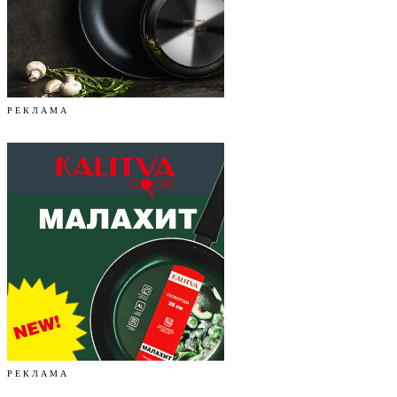
Р Е К Л А М А
Р Е К Л А М А