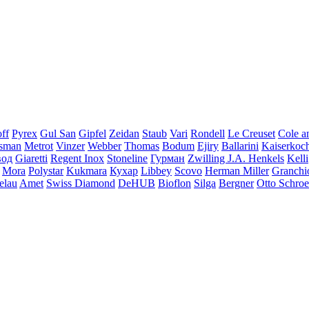
ff
Pyrex
Gul San
Gipfel
Zeidan
Staub
Vari
Rondell
Le Creuset
Cole a
ssman
Metrot
Vinzer
Webber
Thomas
Bodum
Ejiry
Ballarini
Kaiserkoc
вод
Giaretti
Regent Inox
Stoneline
Гурман
Zwilling J.A. Henkels
Kelli
Mora
Polystar
Kukmara
Кухар
Libbey
Scovo
Herman Miller
Granchi
elau
Amet
Swiss Diamond
DeHUB
Bioflon
Silga
Bergner
Otto Schroe