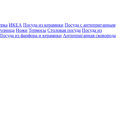
ерка
ИКЕА
Посуда из керамики
Посуда с антипригарным
Розница
Ножи
Термосы
Столовая посуда
Посуда из
Посуда из фарфора и керамики
Антипригарная сковорода