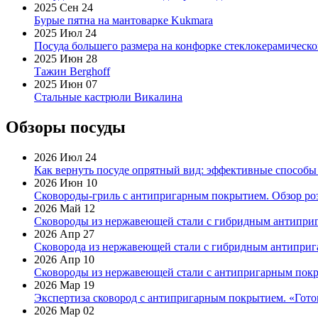
2025 Сен 24
Бурые пятна на мантоварке Kukmara
2025 Июл 24
Посуда большего размера на конфорке стеклокерамическ
2025 Июн 28
Тажин Berghoff
2025 Июн 07
Стальные кастрюли Викалина
Обзоры посуды
2026 Июл 24
Как вернуть посуде опрятный вид: эффективные способы
2026 Июн 10
Сковороды-гриль с антипригарным покрытием. Обзор ро
2026 Май 12
Сковороды из нержавеющей стали с гибридным антиприг
2026 Апр 27
Сковорода из нержавеющей стали с гибридным антиприга
2026 Апр 10
Сковороды из нержавеющей стали с антипригарным покр
2026 Мар 19
Экспертиза сковород с антипригарным покрытием. «Готов
2026 Мар 02