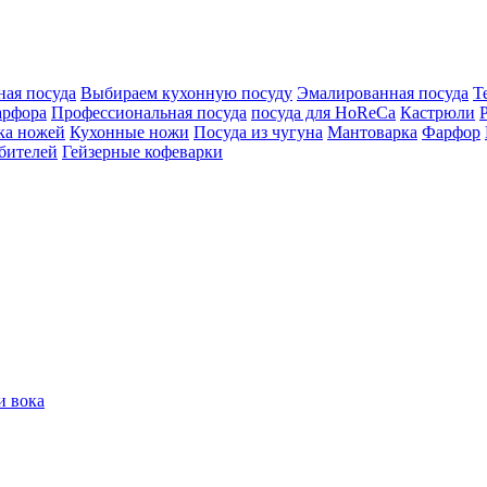
ная посуда
Выбираем кухонную посуду
Эмалированная посуда
Т
арфора
Профессиональная посуда
посуда для HoReCa
Кастрюли
ка ножей
Кухонные ножи
Посуда из чугуна
Мантоварка
Фарфор
бителей
Гейзерные кофеварки
и вока