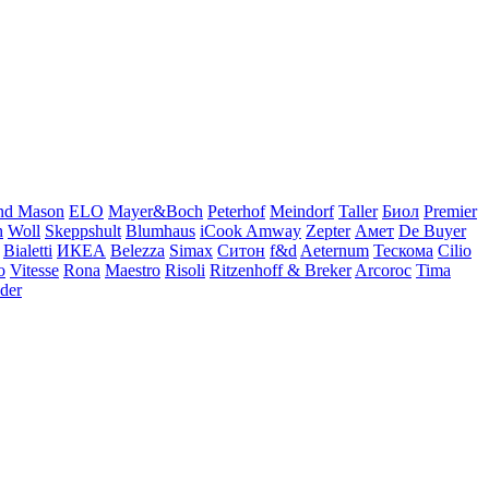
nd Mason
ELO
Mayer&Boch
Peterhof
Meindorf
Taller
Биол
Premier
h
Woll
Skeppshult
Blumhaus
iCook Amway
Zepter
Амет
De Buyer
Bialetti
ИКЕА
Belezza
Simax
Ситон
f&d
Aeternum
Тескома
Cilio
o
Vitesse
Rona
Maestro
Risoli
Ritzenhoff & Breker
Arcoroc
Tima
der