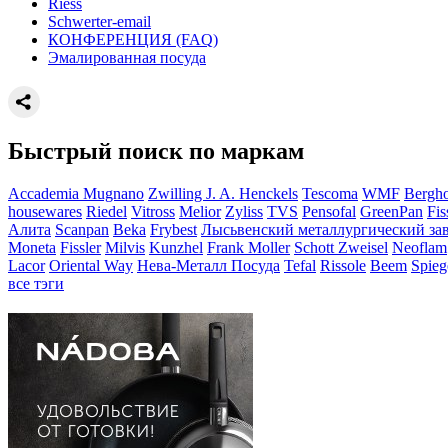
Riess
Schwerter-email
КОНФЕРЕНЦИЯ (FAQ)
Эмалированная посуда
Быстрый поиск по маркам
Accademia Mugnano
Zwilling J. A. Henckels
Tescoma
WMF
Bergho
housewares
Riedel
Vitross
Melior
Zyliss
TVS
Pensofal
GreenPan
Fi
Алита
Scanpan
Beka
Frybest
Лысьвенский металлургический за
Moneta
Fissler
Milvis
Kunzhel
Frank Moller
Schott Zweisel
Neoflam
Lacor
Oriental Way
Нева-Металл Посуда
Tefal
Rissole
Beem
Spieg
все тэги