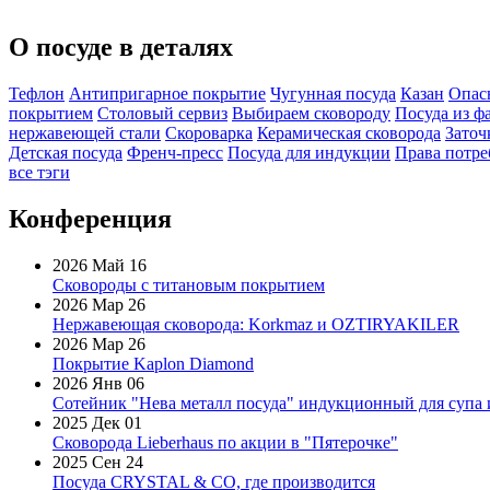
О посуде в деталях
Тефлон
Антипригарное покрытие
Чугунная посуда
Казан
Опас
покрытием
Столовый сервиз
Выбираем сковороду
Посуда из ф
нержавеющей стали
Скороварка
Керамическая сковорода
Заточ
Детская посуда
Френч-пресс
Посуда для индукции
Права потре
все тэги
Конференция
2026 Май 16
Сковороды с титановым покрытием
2026 Мар 26
Нержавеющая сковорода: Korkmaz и OZTIRYAKILER
2026 Мар 26
Покрытие Kaplon Diamond
2026 Янв 06
Сотейник "Нева металл посуда" индукционный для супа 
2025 Дек 01
Сковорода Lieberhaus по акции в "Пятерочке"
2025 Сен 24
Посуда CRYSTAL & CO, где производится