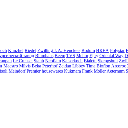
och
Kunzhel
Riedel
Zwilling J. A. Henckels
Bodum
ИКЕА
Polystar
B
ургический завод
Blumhaus
Beem
TVS
Melior
Ejiry
Oriental Way
D
canpan
Le Creuset
Staub
Neoflam
Kaiserkoch
Bialetti
Skeppshult
Zwil
н
Maestro
Milvis
Beka
Peterhof
Zeidan
Libbey
Tima
Bioflon
Arcoroc
isoli
Meindorf
Premier housewares
Kukmara
Frank Moller
Aeternum
S