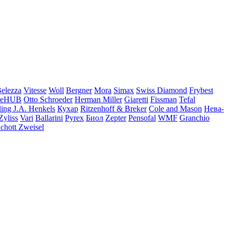
elezza
Vitesse
Woll
Bergner
Mora
Simax
Swiss Diamond
Frybest
eHUB
Otto Schroeder
Herman Miller
Giaretti
Fissman
Tefal
ling J.A. Henkels
Кухар
Ritzenhoff & Breker
Cole and Mason
Нева-
Zyliss
Vari
Ballarini
Pyrex
Биол
Zepter
Pensofal
WMF
Granchio
chott Zweisel