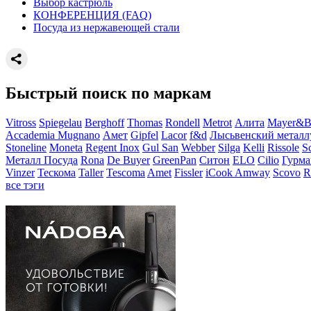
Выбор кастрюль
КОНФЕРЕНЦИЯ (FAQ)
Посуда из нержавеющей стали
Быстрый поиск по маркам
Vitross
Spiegelau
Berghoff
Thomas
Rondell
Metrot
Алита
Mayer&B
Accademia Mugnano
Амет
Gipfel
Lacor
f&d
Лысьвенский металл
Stoneline
Moneta
Regent Inox
Gul San
Webber
Silga
Kelli
Rissole
S
Металл Посуда
Rona
De Buyer
GreenPan
Ситон
ELO
Cilio
Гурма
Vinzer
Тескома
Taller
Tescoma
Amet
Fissler
iCook Amway
Scovo
R
все тэги