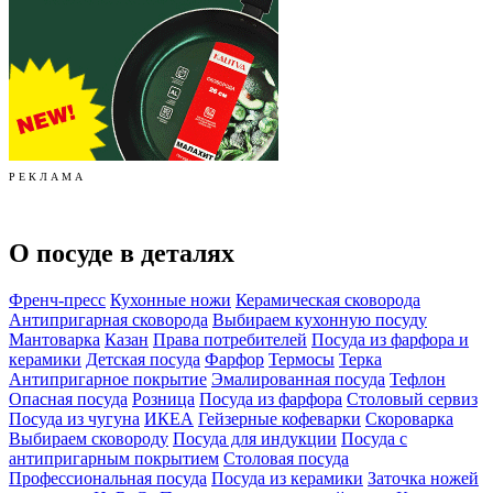
Р Е К Л А М А
О посуде в деталях
Френч-пресс
Кухонные ножи
Керамическая сковорода
Антипригарная сковорода
Выбираем кухонную посуду
Мантоварка
Казан
Права потребителей
Посуда из фарфора и
керамики
Детская посуда
Фарфор
Термосы
Терка
Антипригарное покрытие
Эмалированная посуда
Тефлон
Опасная посуда
Розница
Посуда из фарфора
Столовый сервиз
Посуда из чугуна
ИКЕА
Гейзерные кофеварки
Скороварка
Выбираем сковороду
Посуда для индукции
Посуда с
антипригарным покрытием
Столовая посуда
Профессиональная посуда
Посуда из керамики
Заточка ножей