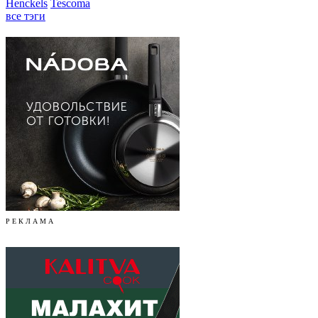
Henckels
Tescoma
все тэги
Р Е К Л А М А