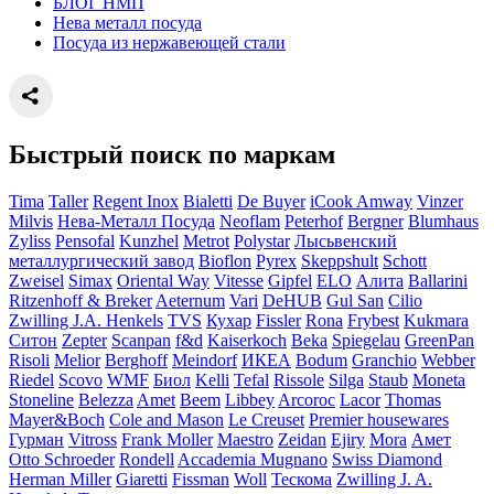
БЛОГ НМП
Нева металл посуда
Посуда из нержавеющей стали
Быстрый поиск по маркам
Tima
Taller
Regent Inox
Bialetti
De Buyer
iCook Amway
Vinzer
Milvis
Нева-Металл Посуда
Neoflam
Peterhof
Bergner
Blumhaus
Zyliss
Pensofal
Kunzhel
Metrot
Polystar
Лысьвенский
металлургический завод
Bioflon
Pyrex
Skeppshult
Schott
Zweisel
Simax
Oriental Way
Vitesse
Gipfel
ELO
Алита
Ballarini
Ritzenhoff & Breker
Aeternum
Vari
DeHUB
Gul San
Cilio
Zwilling J.A. Henkels
TVS
Кухар
Fissler
Rona
Frybest
Kukmara
Ситон
Zepter
Scanpan
f&d
Kaiserkoch
Beka
Spiegelau
GreenPan
Risoli
Melior
Berghoff
Meindorf
ИКЕА
Bodum
Granchio
Webber
Riedel
Scovo
WMF
Биол
Kelli
Tefal
Rissole
Silga
Staub
Moneta
Stoneline
Belezza
Amet
Beem
Libbey
Arcoroc
Lacor
Thomas
Mayer&Boch
Cole and Mason
Le Creuset
Premier housewares
Гурман
Vitross
Frank Moller
Maestro
Zeidan
Ejiry
Mora
Амет
Otto Schroeder
Rondell
Accademia Mugnano
Swiss Diamond
Herman Miller
Giaretti
Fissman
Woll
Тескома
Zwilling J. A.