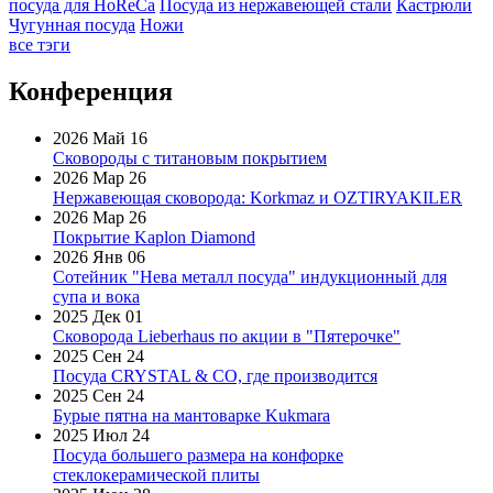
посуда для HoReCa
Посуда из нержавеющей стали
Кастрюли
Чугунная посуда
Ножи
все тэги
Конференция
2026 Май 16
Сковороды с титановым покрытием
2026 Мар 26
Нержавеющая сковорода: Korkmaz и OZTIRYAKILER
2026 Мар 26
Покрытие Kaplon Diamond
2026 Янв 06
Сотейник "Нева металл посуда" индукционный для
супа и вока
2025 Дек 01
Сковорода Lieberhaus по акции в "Пятерочке"
2025 Сен 24
Посуда CRYSTAL & CO, где производится
2025 Сен 24
Бурые пятна на мантоварке Kukmara
2025 Июл 24
Посуда большего размера на конфорке
стеклокерамической плиты