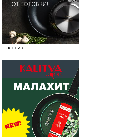
Р Е К Л А М А