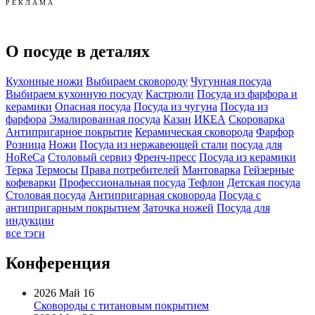
Р Е К Л А М А
О посуде в деталях
Кухонные ножи
Выбираем сковороду
Чугунная посуда
Выбираем кухонную посуду
Кастрюли
Посуда из фарфора и
керамики
Опасная посуда
Посуда из чугуна
Посуда из
фарфора
Эмалированная посуда
Казан
ИКЕА
Скороварка
Антипригарное покрытие
Керамическая сковорода
Фарфор
Розница
Ножи
Посуда из нержавеющей стали
посуда для
HoReCa
Столовый сервиз
Френч-пресс
Посуда из керамики
Терка
Термосы
Права потребителей
Мантоварка
Гейзерные
кофеварки
Профессиональная посуда
Тефлон
Детская посуда
Столовая посуда
Антипригарная сковорода
Посуда с
антипригарным покрытием
Заточка ножей
Посуда для
индукции
все тэги
Конференция
2026 Май 16
Сковороды с титановым покрытием