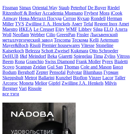
Fissman
Simax
Oriental Way
Staub
Peterhof
De Buyer
Riedel
Ritzenhoff & Breker
Accademia Mugnano
Frybest
Mora
iCook
Amway
Нева-Металл Посуда
Ситон
Кухар
Rondell
Herman
Miller
TVS
Zwilling J. A. Henckels
Амет
Tefal
Regent Inox
Amet
Maestro
ИКЕА
Le Creuset
Ejiry
WMF
Libbey
Silga
ELO
Алита
Woll
Neoflam
Webber
Cilio
GreenPan
Fissler
Лысьвенский
металлургический завод
Tescoma
Тескома
Kelli
Aeternum
Mayer&Boch
Risoli
Premier housewares
Vitesse
Stoneline
Kaiserkoch
Belezza
Schott Zweisel
Kukmara
Otto Schroeder
DeHUB
f&d
Meindorf
Beka
Giaretti
Spiegelau
Tima
Zyliss
Vitross
Beem
Rona
Granchio
Swiss Diamond
Frank Moller
Pyrex
Bialetti
Scovo
Scanpan
Zeidan
Gul San
Thomas
Cole and Mason
Биол
Bodum
Berghoff
Zepter
Pensofal
Polystar
Blumhaus
Гурман
Skeppshult
Metrot
Ballarini
Kunzhel
Bioflon
Vinzer
Lacor
Taller
Arcoroc
Moneta
Melior
Gipfel
Zwilling J.A. Henkels
Milvis
Bergner
Vari
Rissole
все тэги