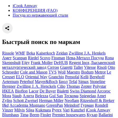
iCook Amway
КОНФЕРЕНЦИЯ (FAQ)
Посуда из нержавеющей стали
Быстрый поиск по маркам
Rissole
WMF
Beka
Kaiserkoch
Zeidan
Zwilling J.A. Henkels
Амет
Scanpan
Riedel
Scovo
Fissman
Нева-Металл Посуда
Rona
Skeppshult
Ejiry
Frank Moller
DeHUB
Regent Inox
Лысьвенский
металлургический завод
Ситон
Giaretti
Taller
Vitesse
Risoli
Otto
Schroeder
Cole and Mason
TVS
Woll
Maestro
Bodum
Metrot
Le
Creuset
ELO
Oriental Way
Granchio
Pensofal
Kelli
Berghoff
Aeternum
Peterhof
Mayer&Boch
Биол
Tefal
Simax
Stoneline
Bergner
Zwilling J. A. Henckels
Cilio
Thomas
Zepter
Polystar
ИКЕА
Bioflon
Lacor
De Buyer
Bialetti
Swiss Diamond
Arcoroc
Mora
Staub
Алита
Belezza
Gul San
Тескома
Spiegelau
Amet
Zyliss
Schott Zweisel
Herman Miller
Neoflam
Ritzenhoff & Breker
f&d
Accademia Mugnano
GreenPan
Meindorf
Гурман
Rondell
Vinzer
Milvis
Silga
Kukmara
Pyrex
Vari
Kunzhel
iCook Amway
Blumhaus
Tima
Beem
Fissler
Premier housewares
Кухар
Ballarini