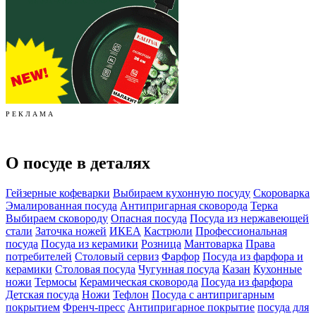
Р Е К Л А М А
О посуде в деталях
Гейзерные кофеварки
Выбираем кухонную посуду
Скороварка
Эмалированная посуда
Антипригарная сковорода
Терка
Выбираем сковороду
Опасная посуда
Посуда из нержавеющей
стали
Заточка ножей
ИКЕА
Кастрюли
Профессиональная
посуда
Посуда из керамики
Розница
Мантоварка
Права
потребителей
Столовый сервиз
Фарфор
Посуда из фарфора и
керамики
Столовая посуда
Чугунная посуда
Казан
Кухонные
ножи
Термосы
Керамическая сковорода
Посуда из фарфора
Детская посуда
Ножи
Тефлон
Посуда с антипригарным
покрытием
Френч-пресс
Антипригарное покрытие
посуда для