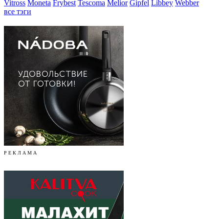
Vitross
Moneta
Frybest
Tescoma
Melior
Gipfel
Libbey
Webber
все тэги
Р Е К Л А М А