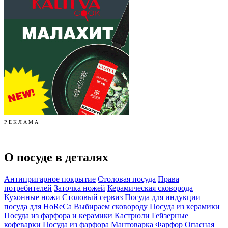
Р Е К Л А М А
О посуде в деталях
Антипригарное покрытие
Столовая посуда
Права
потребителей
Заточка ножей
Керамическая сковорода
Кухонные ножи
Столовый сервиз
Посуда для индукции
посуда для HoReCa
Выбираем сковороду
Посуда из керамики
Посуда из фарфора и керамики
Кастрюли
Гейзерные
кофеварки
Посуда из фарфора
Мантоварка
Фарфор
Опасная