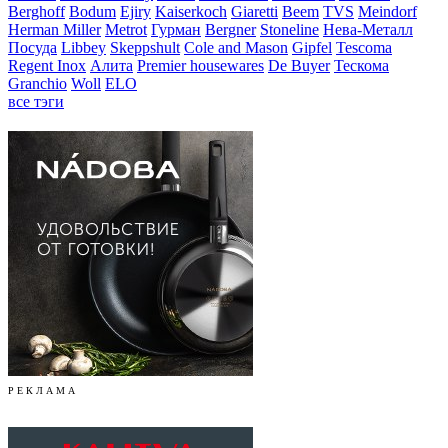
Berghoff
Bodum
Ejiry
Kaiserkoch
Giaretti
Beem
TVS
Meindorf
Herman Miller
Metrot
Гурман
Bergner
Stoneline
Нева-Металл
Посуда
Libbey
Skeppshult
Cole and Mason
Gipfel
Tescoma
Regent Inox
Алита
Premier housewares
De Buyer
Тескома
Granchio
Woll
ELO
все тэги
Р Е К Л А М А