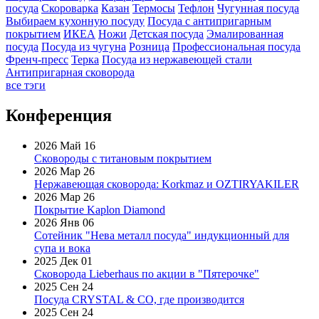
посуда
Скороварка
Казан
Термосы
Тефлон
Чугунная посуда
Выбираем кухонную посуду
Посуда с антипригарным
покрытием
ИКЕА
Ножи
Детская посуда
Эмалированная
посуда
Посуда из чугуна
Розница
Профессиональная посуда
Френч-пресс
Терка
Посуда из нержавеющей стали
Антипригарная сковорода
все тэги
Конференция
2026 Май 16
Сковороды с титановым покрытием
2026 Мар 26
Нержавеющая сковорода: Korkmaz и OZTIRYAKILER
2026 Мар 26
Покрытие Kaplon Diamond
2026 Янв 06
Сотейник "Нева металл посуда" индукционный для
супа и вока
2025 Дек 01
Сковорода Lieberhaus по акции в "Пятерочке"
2025 Сен 24
Посуда CRYSTAL & CO, где производится
2025 Сен 24