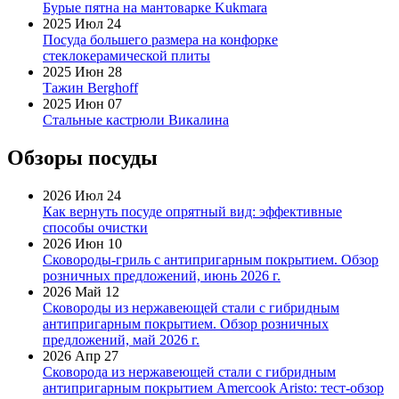
Бурые пятна на мантоварке Kukmara
2025 Июл 24
Посуда большего размера на конфорке
стеклокерамической плиты
2025 Июн 28
Тажин Berghoff
2025 Июн 07
Стальные кастрюли Викалина
Обзоры посуды
2026 Июл 24
Как вернуть посуде опрятный вид: эффективные
способы очистки
2026 Июн 10
Сковороды-гриль с антипригарным покрытием. Обзор
розничных предложений, июнь 2026 г.
2026 Май 12
Сковороды из нержавеющей стали с гибридным
антипригарным покрытием. Обзор розничных
предложений, май 2026 г.
2026 Апр 27
Сковорода из нержавеющей стали с гибридным
антипригарным покрытием Amercook Aristo: тест-обзор