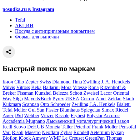
posudka.ru в Instagram
Tefal
АКЦИИ
Посуда с антипригарным покрытием
Формы для выпечки
Быстрый поиск по маркам
Биол
Cilio
Zepter
Swiss Diamond
Tima
Zwilling J. A. Henckels
Milvis
Vitross
Beka
Ballarini
Mora
Vitesse
Rona
Ritzenhoff &
Breker
Fissman
Kunzhel
Belezza
Schott Zweisel
Lacor
Oriental
Way
Silga
Mayer&Boch
Pyrex
ИКЕА
Ситон
Amet
Zeidan
Staub
Kukmara
Scanpan
Otto Schroeder
Zwilling J.A. Henkels
Bialetti
Tefal
Melior
Gul San
Fissler
Blumhaus
Spiegelau
Simax
Riedel
Амет
f&d
Webber
Vinzer
Rissole
Frybest
Polystar
Arcoroc
Accademia Mugnano
Лысьвенский металлургический завод
Kelli
Scovo
DeHUB
Moneta
Taller
Peterhof
Frank Moller
Pensofal
Vari
Risoli
Maestro
Neoflam
Zyliss
Rondell
Aeternum
Кухар
Bioflon
iCook Amway
WMF
Le Creuset
GreenPan
Thomas