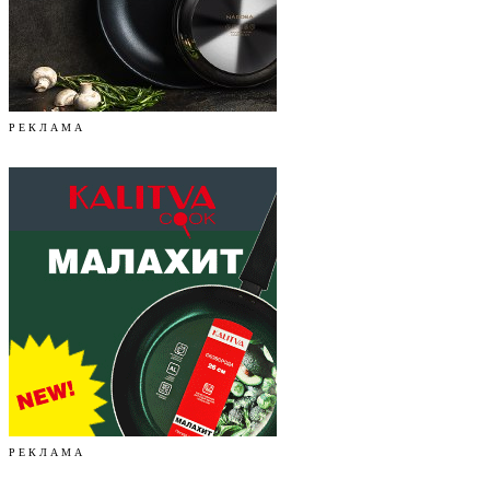
Р Е К Л А М А
Р Е К Л А М А