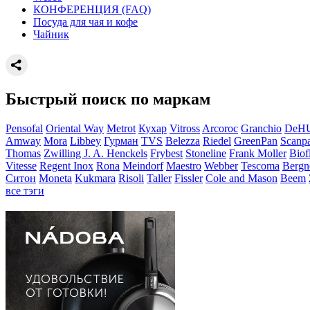
КОНФЕРЕНЦИЯ (FAQ)
Посуда для чая и кофе
Чайник
Быстрый поиск по маркам
Pensofal
Oriental Way
Metrot
Кухар
Vitross
Arcoroc
Granchio
DeH
Amway
Mora
Libbey
Гурман
TVS
Belezza
Riedel
GreenPan
Scanp
Thomas
Zwilling J. A. Henckels
Frybest
Stoneline
Frank Moller
Biof
Vitesse
Regent Inox
Rona
Meindorf
Maestro
Webber
Tescoma
Bergn
Ситон
Moneta
Kukmara
Risoli
Taller
Fissler
Cole and Mason
Beem
все тэги