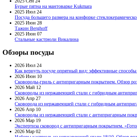
2025 Сен 24
Бурые пятна на мантоварке Kukmara
2025 Июл 24
Посуда большего размера на конфорке стеклокерамическ
2025 Июн 28
Тажин Berghoff
2025 Июн 07
Стальные кастрюли Викалина
Обзоры посуды
2026 Июл 24
Как вернуть посуде опрятный вид: эффективные способы
2026 Июн 10
Сковороды-гриль с антипригарным покрытием. Обзор ро
2026 Май 12
Сковороды из нержавеющей стали с гибридным антиприг
2026 Апр 27
Сковорода из нержавеющей стали с гибридным антиприга
2026 Апр 10
Сковороды из нержавеющей стали с антипригарным покр
2026 Мар 19
Экспертиза сковород с антипригарным покрытием. «Готов
2026 Мар 02
Наборы кастрюль из нержавеющей стали 18/10. Обзор ро