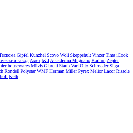
Тескома
Gipfel
Kunzhel
Scovo
Woll
Skeppshult
Vinzer
Tima
iCook
ический завод
Амет
f&d
Accademia Mugnano
Bodum
Zepter
mier housewares
Milvis
Giaretti
Staub
Vari
Otto Schroeder
Silga
ch
Rondell
Polystar
WMF
Herman Miller
Pyrex
Melior
Lacor
Rissole
hoff
Kelli