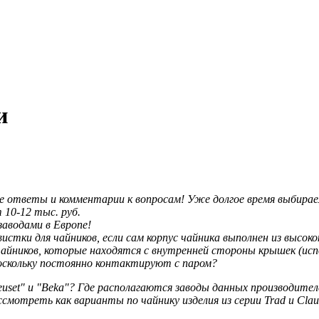
и
 ответы и комментарии к вопросам! Уже долгое время выбирае
10-12 тыс. руб.
аводами в Европе!
истки для чайников, если сам корпус чайника выполнен из высо
йников, которые находятся с внутренней стороны крышек (испо
поскольку постоянно контактируют с паром?
euset" и "Beka"? Где располагаются заводы данных производите
мотреть как варианты по чайнику изделия из серии Trad и Clau