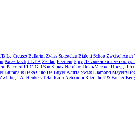
UB
Le Creuset
Ballarini
Zyliss
Spiegelau
Bialetti
Schott Zweisel
Amet
an
Kaiserkoch
ИКЕА
Zeidan
Fissman
Ejiry
Лысьвенский металлург
lon
Peterhof
ELO
Gul San
Simax
Neoflam
Нева-Металл Посуда
Pre
er
Blumhaus
Beka
Cilio
De Buyer
Алита
Swiss Diamond
Mayer&Bo
Zwilling J.A. Henkels
Tefal
Биол
Aeternum
Ritzenhoff & Breker
Berg