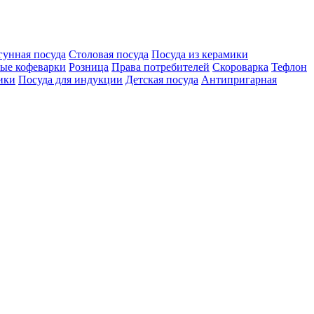
гунная посуда
Столовая посуда
Посуда из керамики
ные кофеварки
Розница
Права потребителей
Скороварка
Тефлон
ики
Посуда для индукции
Детская посуда
Антипригарная