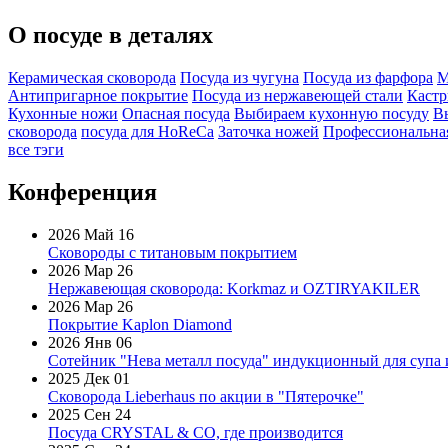
О посуде в деталях
Керамическая сковорода
Посуда из чугуна
Посуда из фарфора
М
Антипригарное покрытие
Посуда из нержавеющей стали
Каст
Кухонные ножи
Опасная посуда
Выбираем кухонную посуду
В
сковорода
посуда для HoReCa
Заточка ножей
Профессиональна
все тэги
Конференция
2026 Май 16
Сковороды с титановым покрытием
2026 Мар 26
Нержавеющая сковорода: Korkmaz и OZTIRYAKILER
2026 Мар 26
Покрытие Kaplon Diamond
2026 Янв 06
Сотейник "Нева металл посуда" индукционный для супа 
2025 Дек 01
Сковорода Lieberhaus по акции в "Пятерочке"
2025 Сен 24
Посуда CRYSTAL & CO, где производится