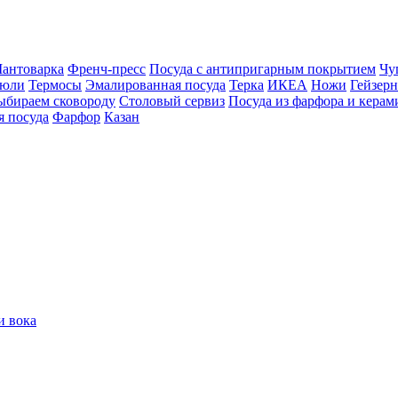
антоварка
Френч-пресс
Посуда с антипригарным покрытием
Чу
рюли
Термосы
Эмалированная посуда
Терка
ИКЕА
Ножи
Гейзер
ыбираем сковороду
Столовый сервиз
Посуда из фарфора и керам
я посуда
Фарфор
Казан
и вока