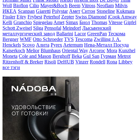
Woll
Bioflon
Cilio
Mayer&Boch
Beem
Vitross
Neoflam
Milvis
ИКЕА
Scanpan
Giaretti
Polystar
Амет
Ситон
Stoneline
Kukmara
Fissler
Ejiry
Frybest
Peterhof
Zepter
Swiss Diamond
iCook Amway
Kelli
Granchio
Spiegelau
Amet
Simax
Биол
Thomas
Vitesse
Gipfel
Schott Zweisel
Silga
Pensofal
Meindorf
Лысьвенский
металлургический завод
Ballarini
Lacor
GreenPan
Тескома
Bergner
WMF
Otto Schroeder
TVS
Tescoma
Zwilling J. A.
Henckels
Scovo
Алита
Pyrex
Aeternum
Нева-Металл Посуда
Kaiserkoch
Melior
Blumhaus
Oriental Way
Arcoroc
Mora
Kunzhel
Moneta
Cole and Mason
Berghoff
Beka
Gul San
Гурман
Metrot
Ritzenhoff & Breker
Risoli
DeHUB
Vinzer
Rondell
Rona
Libbey
все тэги