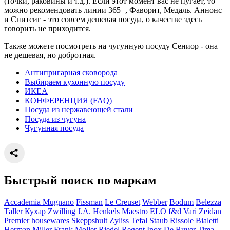
(точки, раковины и т.д.). Если этот момент вас не пугает, то
можно рекомендовать линии 365+, Фаворит, Медаль. Аннонс
и Снитсиг - это совсем дешевая посуда, о качестве здесь
говорить не приходится.
Также можете посмотреть на чугунную посуду Сениор - она
не дешевая, но добротная.
Антипригарная сковорода
Выбираем кухонную посуду
ИКЕА
КОНФЕРЕНЦИЯ (FAQ)
Посуда из нержавеющей стали
Посуда из чугуна
Чугунная посуда
Быстрый поиск по маркам
Accademia Mugnano
Fissman
Le Creuset
Webber
Bodum
Belezza
Taller
Кухар
Zwilling J.A. Henkels
Maestro
ELO
f&d
Vari
Zeidan
Premier housewares
Skeppshult
Zyliss
Tefal
Staub
Rissole
Bialetti
Herman Miller
Frank Moller
Riedel
Regent Inox
De Buyer
Tima