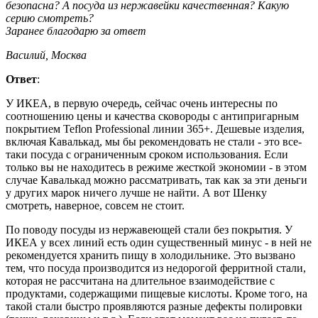
безопасна? А посуда из нержавейки качественная? Какую
серию смотреть?
Заранее благодарю за ответ
Василий, Москва
Ответ
:
У ИКЕА, в первую очередь, сейчас очень интересны по
соотношению цены и качества сковороды с антипригарным
покрытием Teflon Professional линии 365+. Дешевые изделия,
включая Кавалькад, мы бы рекомендовать не стали - это все-
таки посуда с ограниченным сроком использования. Если
только вы не находитесь в режиме жесткой экономии - в этом
случае Кавалькад можно рассматривать, так как за эти деньги
у других марок ничего лучше не найти. А вот Шенку
смотреть, наверное, совсем не стоит.
По поводу посуды из нержавеющей стали без покрытия. У
ИКЕА у всех линий есть один существенный минус - в ней не
рекомендуется хранить пищу в холодильнике. Это вызвано
тем, что посуда производится из недорогой ферритной стали,
которая не рассчитана на длительное взаимодействие с
продуктами, содержащими пищевые кислоты. Кроме того, на
такой стали быстро проявляются разные дефекты полировки