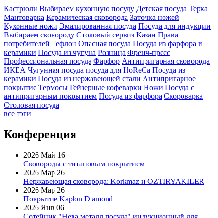
Кастрюли
Выбираем кухонную посуду
Детская посуда
Терка
Мантоварка
Керамическая сковорода
Заточка ножей
Кухонные ножи
Эмалированная посуда
Посуда для индукции
Выбираем сковороду
Столовый сервиз
Казан
Права
потребителей
Тефлон
Опасная посуда
Посуда из фарфора и
керамики
Посуда из чугуна
Розница
Френч-пресс
Профессиональная посуда
Фарфор
Антипригарная сковорода
ИКЕА
Чугунная посуда
посуда для HoReCa
Посуда из
керамики
Посуда из нержавеющей стали
Антипригарное
покрытие
Термосы
Гейзерные кофеварки
Ножи
Посуда с
антипригарным покрытием
Посуда из фарфора
Скороварка
Столовая посуда
все тэги
Конференция
2026 Май 16
Сковороды с титановым покрытием
2026 Мар 26
Нержавеющая сковорода: Korkmaz и OZTIRYAKILER
2026 Мар 26
Покрытие Kaplon Diamond
2026 Янв 06
Сотейник "Нева металл посуда" индукционный для