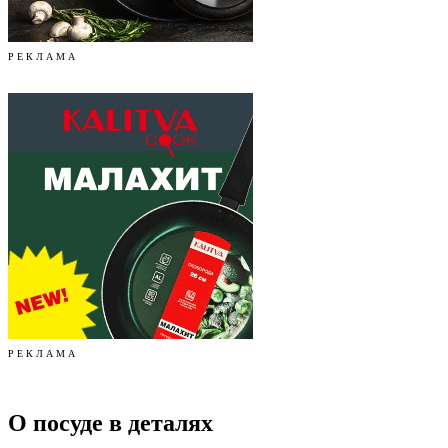
Р Е К Л А М А
Р Е К Л А М А
О посуде в деталях