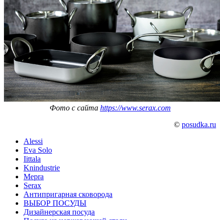
Фото с сайта
https://www.serax.com
©
posudka.ru
Alessi
Eva Solo
Iittala
Knindustrie
Mepra
Serax
Антипригарная сковорода
ВЫБОР ПОСУДЫ
Дизайнерская посуда