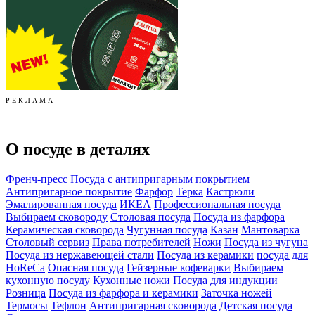
Р Е К Л А М А
О посуде в деталях
Френч-пресс
Посуда с антипригарным покрытием
Антипригарное покрытие
Фарфор
Терка
Кастрюли
Эмалированная посуда
ИКЕА
Профессиональная посуда
Выбираем сковороду
Столовая посуда
Посуда из фарфора
Керамическая сковорода
Чугунная посуда
Казан
Мантоварка
Столовый сервиз
Права потребителей
Ножи
Посуда из чугуна
Посуда из нержавеющей стали
Посуда из керамики
посуда для
HoReCa
Опасная посуда
Гейзерные кофеварки
Выбираем
кухонную посуду
Кухонные ножи
Посуда для индукции
Розница
Посуда из фарфора и керамики
Заточка ножей
Термосы
Тефлон
Антипригарная сковорода
Детская посуда