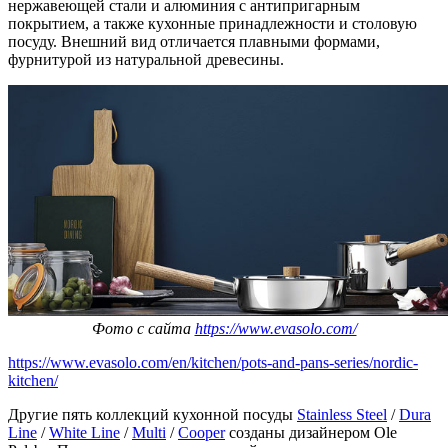
нержавеющей стали и алюминия с антипригарным
покрытием, а также кухонные принадлежности и столовую
посуду. Внешний вид отличается плавными формами,
фурнитурой из натуральной древесины.
Фото с сайта
https://www.evasolo.com/
https://www.evasolo.com/en/kitchen/pots-and-pans-series/nordic-
kitchen/
Другие пять коллекций кухонной посуды
Stainless Steel
/
Dura
Line
/
White Line
/
Multi
/
Cooper
созданы дизайнером Ole