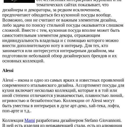
тематических сайтах показывает, что
дизайнеры и декораторы, за редким исключением,
предпочитают обходиться без кухонной посуды вообще.
Возможно, они не считают ее важным элементом дизайна,
либо задача по поиску стильной посуды оказывается слишком
сложной. Вместе с тем, кухонная посуда вполне может быть
самостоятельным элементом декора, отражающим
индивидуальность владельца и с помощью которого можно
внести дополнительную ноту в интерьер. Для тех, кто
занимается или интересуется интерьерным дизайном, мы
подготовили небольшой обзор дизайнерских брендов и их
основных коллекций.
Alessi
Alessi – икона и одно из самых ярких и известных проявлений
современного итальянского дизайна. Ассортимент посуды для
кухни включает несколько коллекций, которые в в той или
иной степени отличаются узнаваемостью, плавностью линий,
игривостью и беззаботностью. Коллекции от Alessi могут
быть уместны в интерьерах в духе арт-деко, хай-тека, лофта,
поп-арте и т.д..
Коллекция
Mami
разработана дизайнером Stefano Giovannoni.
В ней есть изделия из нержавеющей стали, есть из алюминия