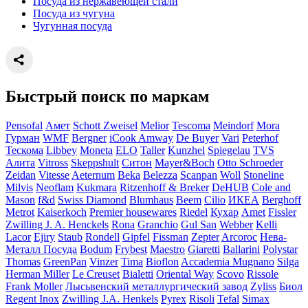
Посуда из нержавеющей стали
Посуда из чугуна
Чугунная посуда
Быстрый поиск по маркам
Pensofal
Амет
Schott Zweisel
Melior
Tescoma
Meindorf
Mora
Гурман
WMF
Bergner
iCook Amway
De Buyer
Vari
Peterhof
Тескома
Libbey
Moneta
ELO
Taller
Kunzhel
Spiegelau
TVS
Алита
Vitross
Skeppshult
Ситон
Mayer&Boch
Otto Schroeder
Zeidan
Vitesse
Aeternum
Beka
Belezza
Scanpan
Woll
Stoneline
Milvis
Neoflam
Kukmara
Ritzenhoff & Breker
DeHUB
Cole and
Mason
f&d
Swiss Diamond
Blumhaus
Beem
Cilio
ИКЕА
Berghoff
Metrot
Kaiserkoch
Premier housewares
Riedel
Кухар
Amet
Fissler
Zwilling J. A. Henckels
Rona
Granchio
Gul San
Webber
Kelli
Lacor
Ejiry
Staub
Rondell
Gipfel
Fissman
Zepter
Arcoroc
Нева-
Металл Посуда
Bodum
Frybest
Maestro
Giaretti
Ballarini
Polystar
Thomas
GreenPan
Vinzer
Tima
Bioflon
Accademia Mugnano
Silga
Herman Miller
Le Creuset
Bialetti
Oriental Way
Scovo
Rissole
Frank Moller
Лысьвенский металлургический завод
Zyliss
Биол
Regent Inox
Zwilling J.A. Henkels
Pyrex
Risoli
Tefal
Simax