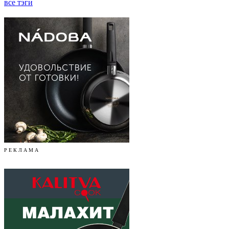
все тэги
Р Е К Л А М А