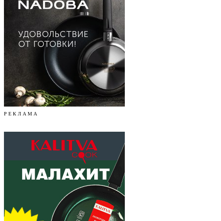
Р Е К Л А М А