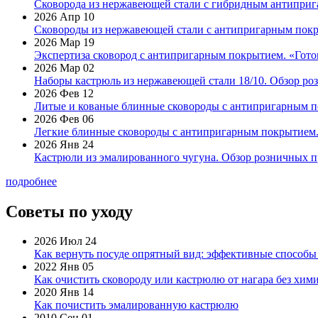
Сковорода из нержавеющей стали с гибридным антиприга
2026 Апр 10
Сковороды из нержавеющей стали с антипригарным покр
2026 Мар 19
Экспертиза сковород с антипригарным покрытием. «Готов
2026 Мар 02
Наборы кастрюль из нержавеющей стали 18/10. Обзор ро
2026 Фев 12
Литые и кованые блинные сковороды с антипригарным по
2026 Фев 06
Легкие блинные сковороды с антипригарным покрытием. 
2026 Янв 24
Кастрюли из эмалированного чугуна. Обзор розничных п
подробнее
Советы по уходу
2026 Июл 24
Как вернуть посуде опрятный вид: эффективные способы
2022 Янв 05
Как очистить сковороду или кастрюлю от нагара без хими
2020 Янв 14
Как почистить эмалированную кастрюлю
2010 Сен 01