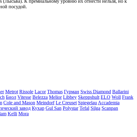
s (Лыcьва). К премиальному уровню их отнести нельзя, но к
ной посудой.
ler
Metrot
Rissole
Lacor
Thomas
Гурман
Swiss Diamond
Ballarini
ch
Биол
Vitesse
Belezza
Melior
Libbey
Skeppshult
ELO
Woll
Frank
m
Cole and Mason
Meindorf
Le Creuset
Spiegelau
Accademia
ический завод
Кухар
Gul San
Polystar
Tefal
Silga
Scanpan
lam
Kelli
Mora