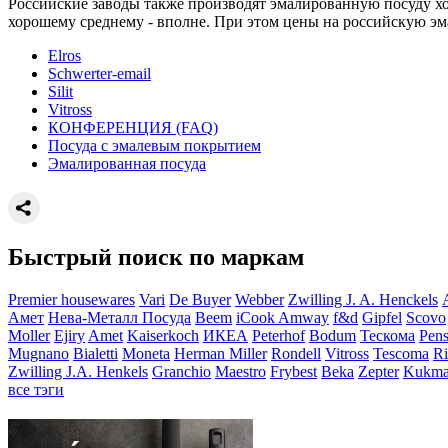
Российские заводы также производят эмалированную посуду хор
хорошему среднему - вполне. При этом цены на российскую эм
Elros
Schwerter-email
Silit
Vitross
КОНФЕРЕНЦИЯ (FAQ)
Посуда с эмалевым покрытием
Эмалированная посуда
Быстрый поиск по маркам
Premier housewares
Vari
De Buyer
Webber
Zwilling J. A. Henckels
Амет
Нева-Металл Посуда
Beem
iCook Amway
f&d
Gipfel
Scovo
Moller
Ejiry
Amet
Kaiserkoch
ИКЕА
Peterhof
Bodum
Тескома
Pens
Mugnano
Bialetti
Moneta
Herman Miller
Rondell
Vitross
Tescoma
Ri
Zwilling J.A. Henkels
Granchio
Maestro
Frybest
Beka
Zepter
Kukma
все тэги