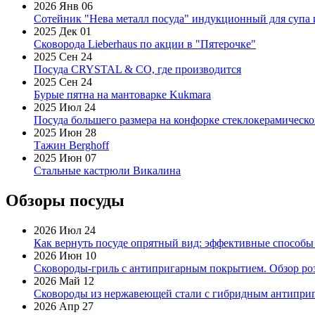
2026 Янв 06
Сотейник "Нева металл посуда" индукционный для супа 
2025 Дек 01
Сковорода Lieberhaus по акции в "Пятерочке"
2025 Сен 24
Посуда CRYSTAL & CO, где производится
2025 Сен 24
Бурые пятна на мантоварке Kukmara
2025 Июл 24
Посуда большего размера на конфорке стеклокерамическ
2025 Июн 28
Тажин Berghoff
2025 Июн 07
Стальные кастрюли Викалина
Обзоры посуды
2026 Июл 24
Как вернуть посуде опрятный вид: эффективные способы
2026 Июн 10
Сковороды-гриль с антипригарным покрытием. Обзор ро
2026 Май 12
Сковороды из нержавеющей стали с гибридным антиприг
2026 Апр 27