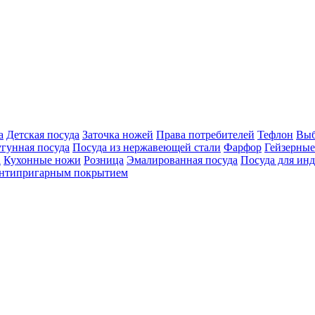
а
Детская посуда
Заточка ножей
Права потребителей
Тефлон
Выб
гунная посуда
Посуда из нержавеющей стали
Фарфор
Гейзерные
a
Кухонные ножи
Розница
Эмалированная посуда
Посуда для ин
антипригарным покрытием