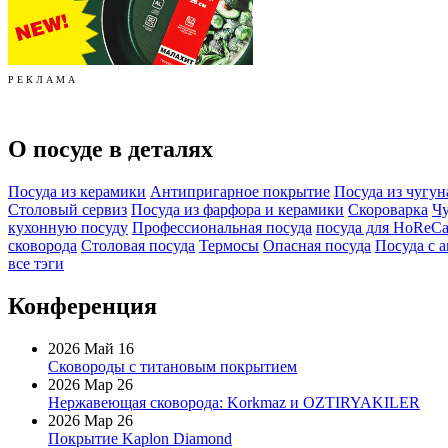
Р Е К Л А М А
О посуде в деталях
Посуда из керамики
Антипригарное покрытие
Посуда из чугун
Столовый сервиз
Посуда из фарфора и керамики
Скороварка
Чу
кухонную посуду
Профессиональная посуда
посуда для HoReC
сковорода
Столовая посуда
Термосы
Опасная посуда
Посуда с 
все тэги
Конференция
2026 Май 16
Сковороды с титановым покрытием
2026 Мар 26
Нержавеющая сковорода: Korkmaz и OZTIRYAKILER
2026 Мар 26
Покрытие Kaplon Diamond