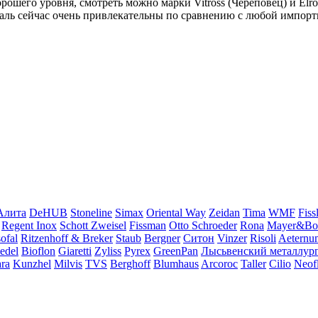
ошего уровня, смотреть можно марки Vitross (Череповец) и Elro
аль сейчас очень привлекательны по сравнению с любой импорт
Алита
DeHUB
Stoneline
Simax
Oriental Way
Zeidan
Tima
WMF
Fiss
Regent Inox
Schott Zweisel
Fissman
Otto Schroeder
Rona
Mayer&Bo
ofal
Ritzenhoff & Breker
Staub
Bergner
Ситон
Vinzer
Risoli
Aeternu
edel
Bioflon
Giaretti
Zyliss
Pyrex
GreenPan
Лысьвенский металлург
ra
Kunzhel
Milvis
TVS
Berghoff
Blumhaus
Arcoroc
Taller
Cilio
Neof