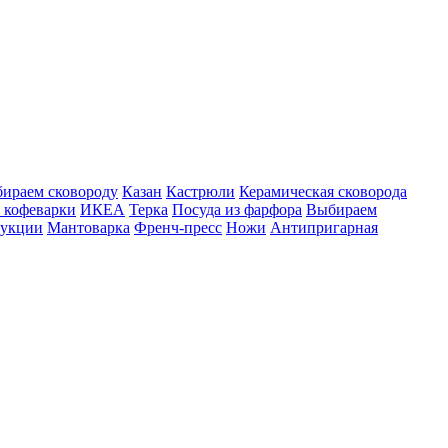
ираем сковороду
Казан
Кастрюли
Керамическая сковорода
 кофеварки
ИКЕА
Терка
Посуда из фарфора
Выбираем
дукции
Мантоварка
Френч-пресс
Ножи
Антипригарная