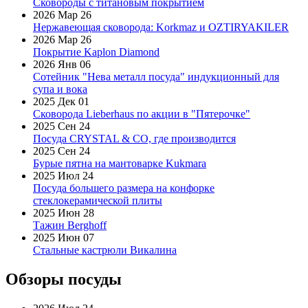
Сковороды с титановым покрытием
2026 Мар 26
Нержавеющая сковорода: Korkmaz и OZTIRYAKILER
2026 Мар 26
Покрытие Kaplon Diamond
2026 Янв 06
Сотейник "Нева металл посуда" индукционный для
супа и вока
2025 Дек 01
Сковорода Lieberhaus по акции в "Пятерочке"
2025 Сен 24
Посуда CRYSTAL & CO, где производится
2025 Сен 24
Бурые пятна на мантоварке Kukmara
2025 Июл 24
Посуда большего размера на конфорке
стеклокерамической плиты
2025 Июн 28
Тажин Berghoff
2025 Июн 07
Стальные кастрюли Викалина
Обзоры посуды