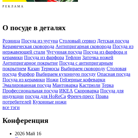
Р Е К Л А М А
О посуде в деталях
Розница
Посуда из чугуна
Столовый сервиз
Детская посуда
Керамическая сковорода
Антипригарная сковорода
Посуда из
нержавеющей стали
Чугунная посуда
Посуда из фарфора и
керамики
Посуда из фарфора
Тефлон
Заточка ножей
Антипригарное покрытие
Посуда с антипригарным
покрытием
Казан
Термосы
Выбираем сковороду
Столовая
посуда
Фарфор
Выбираем кухонную посуду
Опасная посуда
Посуда из керамики
Ножи
Гейзерные кофеварки
Эмалированная посуда
Мантоварка
Кастрюли
Терка
Профессиональная посуда
ИКЕА
Скороварка
Посуда для
индукции
посуда для HoReCa
Френч-пресс
Права
потребителей
Кухонные ножи
все тэги
Конференция
2026 Май 16