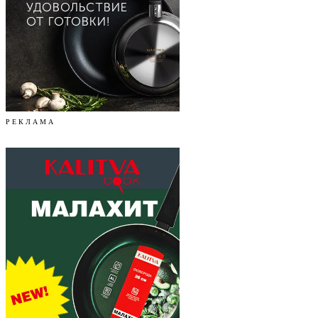
Р Е К Л А М А