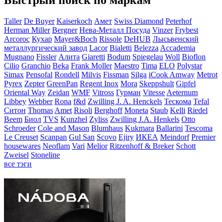
Быстрый поиск по маркам
Taller
De Buyer
Kaiserkoch
Амет
Swiss Diamond
Peterhof
Herman Miller
Bergner
Нева-Металл Посуда
Vinzer
Frybest
Arcoroc
Кухар
Mayer&Boch
Rissole
DeHUB
Лысьвенский
металлургический завод
Lacor
Bialetti
Belezza
Accademia
Mugnano
Fissler
Алита
Giaretti
Bodum
Spiegelau
Woll
Bioflon
Cilio
Granchio
Beka
Frank Moller
Maestro
Tima
ELO
Polystar
Simax
Pensofal
Rondell
Milvis
Fissman
Silga
iCook Amway
Metrot
Pyrex
Zepter
GreenPan
Regent Inox
Mora
Skeppshult
Gipfel
Oriental Way
Zeidan
WMF
Vitross
Гурман
Vitesse
Aeternum
Libbey
Webber
Rona
f&d
Zwilling J. A. Henckels
Тескома
Tefal
Ситон
Thomas
Amet
Risoli
Berghoff
Moneta
Staub
Kelli
Riedel
Beem
Биол
TVS
Kunzhel
Zyliss
Zwilling J.A. Henkels
Otto
Schroeder
Cole and Mason
Blumhaus
Kukmara
Ballarini
Tescoma
Le Creuset
Scanpan
Gul San
Scovo
Ejiry
ИКЕА
Meindorf
Premier
housewares
Neoflam
Vari
Melior
Ritzenhoff & Breker
Schott
Zweisel
Stoneline
все тэги