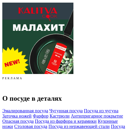
Р Е К Л А М А
О посуде в деталях
Эмалированная посуда
Чугунная посуда
Посуда из чугуна
Заточка ножей
Фарфор
Кастрюли
Антипригарное покрытие
Опасная посуда
Посуда из фарфора и керамики
Кухонные
ножи
Столовая посуда
Посуда из нержавеющей стали
Посуда