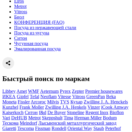
Elros
Metrot
Vitross
Биол
КОНФЕРЕНЦИЯ (FAQ)
Посуда из нержавеющей стали
Посуда из чугуна
Ситон
Чугунная посуда
Эмалированная посуда
Быстрый поиск по маркам
Libbey
Amet
WMF
Aeternum
Pyrex
Zepter
Premier housewares
ИКЕА
Gipfel
Tefal
Neoflam
Vitesse
Vitross
GreenPan
Beka
Moneta
Fissler
Arcoroc
Milvis
TVS
Кухар
Zwilling J. A. Henckels
Kunzhel
Frank Moller
Zwilling J.A. Henkels
Vinzer
iCook Amway
Kaiserkoch
Ситон
f&d
De Buyer
Stoneline
Regent Inox
Bioflon
Vari
DeHUB
Metrot
Skeppshult
Tima
Herman Miller
Bodum
Тескома
Meindorf
Лысьвенский металлургический завод
Giaretti
Tescoma
Fissman
Rondell
Oriental Way
Staub
Peterhof