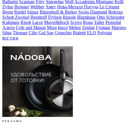
Ballarini
Scanpan
Ejiry
Spiegelau
Woll
Accademia Mugnano
Kelli
Zyliss
Bergner
Webber
Амет
Нева-Металл Посуда
Le Creuset
Beem
Riedel
Simax
Ritzenhoff & Breker
Swiss Diamond
Belezza
Schott Zweisel
Berghoff
Frybest
Rissole
Blumhaus
Otto Schroeder
Kukmara
Risoli
Lacor
Mayer&Boch
Scovo
Rona
Taller
Pensofal
Алита
Cole and Mason
Mora
Биол
Melior
Zeidan
Гурман
Maestro
Silga
Thomas
Cilio
Gul San
Granchio
Bialetti
ELO
Polystar
все тэги
Р Е К Л А М А