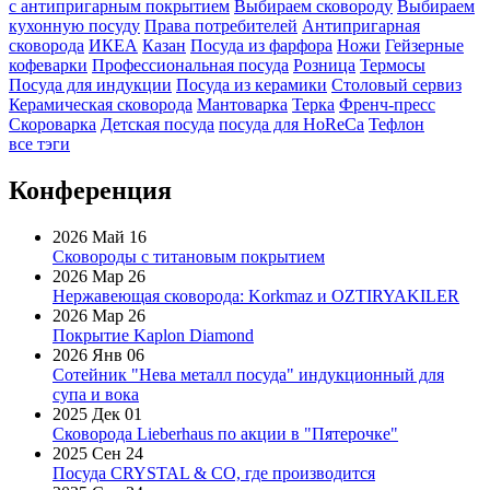
с антипригарным покрытием
Выбираем сковороду
Выбираем
кухонную посуду
Права потребителей
Антипригарная
сковорода
ИКЕА
Казан
Посуда из фарфора
Ножи
Гейзерные
кофеварки
Профессиональная посуда
Розница
Термосы
Посуда для индукции
Посуда из керамики
Столовый сервиз
Керамическая сковорода
Мантоварка
Терка
Френч-пресс
Скороварка
Детская посуда
посуда для HoReCa
Тефлон
все тэги
Конференция
2026 Май 16
Сковороды с титановым покрытием
2026 Мар 26
Нержавеющая сковорода: Korkmaz и OZTIRYAKILER
2026 Мар 26
Покрытие Kaplon Diamond
2026 Янв 06
Сотейник "Нева металл посуда" индукционный для
супа и вока
2025 Дек 01
Сковорода Lieberhaus по акции в "Пятерочке"
2025 Сен 24
Посуда CRYSTAL & CO, где производится