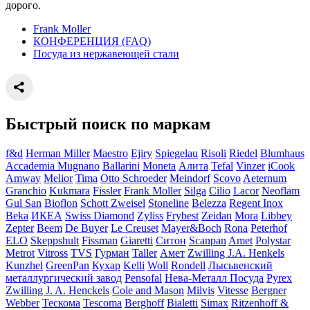
дорого.
Frank Moller
КОНФЕРЕНЦИЯ (FAQ)
Посуда из нержавеющей стали
Быстрый поиск по маркам
f&d
Herman Miller
Maestro
Ejiry
Spiegelau
Risoli
Riedel
Blumhaus
Accademia Mugnano
Ballarini
Moneta
Алита
Tefal
Vinzer
iCook
Amway
Melior
Tima
Otto Schroeder
Meindorf
Scovo
Aeternum
Granchio
Kukmara
Fissler
Frank Moller
Silga
Cilio
Lacor
Neoflam
Gul San
Bioflon
Schott Zweisel
Stoneline
Belezza
Regent Inox
Beka
ИКЕА
Swiss Diamond
Zyliss
Frybest
Zeidan
Mora
Libbey
Zepter
Beem
De Buyer
Le Creuset
Mayer&Boch
Rona
Peterhof
ELO
Skeppshult
Fissman
Giaretti
Ситон
Scanpan
Amet
Polystar
Metrot
Vitross
TVS
Гурман
Taller
Амет
Zwilling J.A. Henkels
Kunzhel
GreenPan
Кухар
Kelli
Woll
Rondell
Лысьвенский
металлургический завод
Pensofal
Нева-Металл Посуда
Pyrex
Zwilling J. A. Henckels
Cole and Mason
Milvis
Vitesse
Bergner
Webber
Тескома
Tescoma
Berghoff
Bialetti
Simax
Ritzenhoff &