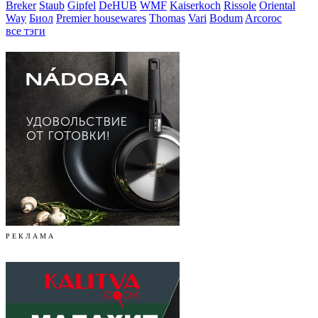
Breker
Staub
Gipfel
DeHUB
WMF
Kaiserkoch
Rissole
Oriental
Way
Биол
Premier housewares
Thomas
Vari
Bodum
Arcoroc
все тэги
Р Е К Л А М А