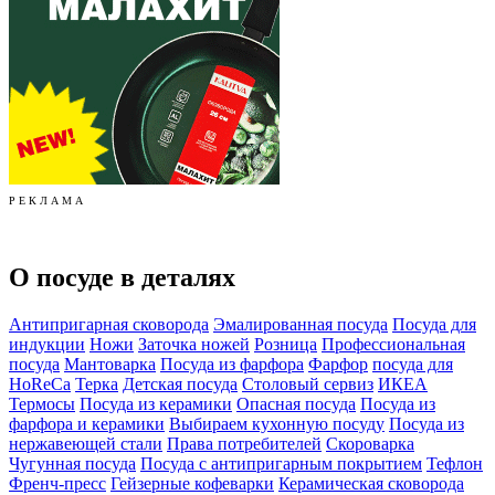
Р Е К Л А М А
О посуде в деталях
Антипригарная сковорода
Эмалированная посуда
Посуда для
индукции
Ножи
Заточка ножей
Розница
Профессиональная
посуда
Мантоварка
Посуда из фарфора
Фарфор
посуда для
HoReCa
Терка
Детская посуда
Столовый сервиз
ИКЕА
Термосы
Посуда из керамики
Опасная посуда
Посуда из
фарфора и керамики
Выбираем кухонную посуду
Посуда из
нержавеющей стали
Права потребителей
Скороварка
Чугунная посуда
Посуда с антипригарным покрытием
Тефлон
Френч-пресс
Гейзерные кофеварки
Керамическая сковорода