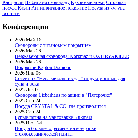
Кастрюли
Выбираем сковороду
Кухонные ножи
Столовая
посуда
Казан
Антипригарное покрытие
Посуда из чугуна
все тэги
Конференция
2026 Май 16
Сковороды с титановым покрытием
2026 Мар 26
Нержавеющая сковорода: Korkmaz и OZTIRYAKILER
2026 Мар 26
Покрытие Kaplon Diamond
2026 Янв 06
Сотейник "Нева металл посуда" индукционный для
супа и вока
2025 Дек 01
Сковорода Lieberhaus по акции в "Пятерочке"
2025 Сен 24
Посуда CRYSTAL & CO, где производится
2025 Сен 24
Бурые пятна на мантоварке Kukmara
2025 Июл 24
Посуда большего размера на конфорке
стеклокерамической плиты