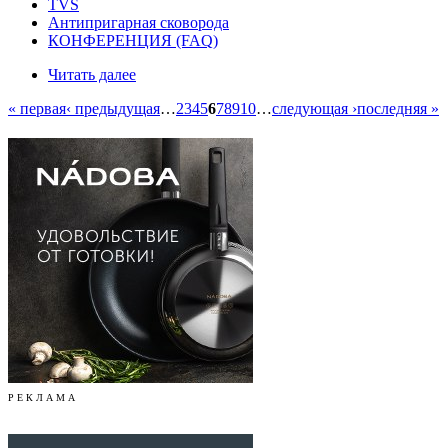
TVS
Антипригарная сковорода
КОНФЕРЕНЦИЯ (FAQ)
Читать далее
« первая
‹ предыдущая
…
2
3
4
5
6
7
8
9
10
…
следующая ›
последняя »
Р Е К Л А М А