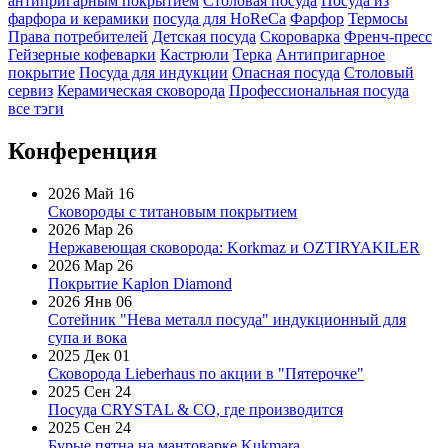
антипригарным покрытием
Столовая посуда
Посуда из
фарфора и керамики
посуда для HoReCa
Фарфор
Термосы
Права потребителей
Детская посуда
Скороварка
Френч-пресс
Гейзерные кофеварки
Кастрюли
Терка
Антипригарное
покрытие
Посуда для индукции
Опасная посуда
Столовый
сервиз
Керамическая сковорода
Профессиональная посуда
все тэги
Конференция
2026 Май 16
Сковороды с титановым покрытием
2026 Мар 26
Нержавеющая сковорода: Korkmaz и OZTIRYAKILER
2026 Мар 26
Покрытие Kaplon Diamond
2026 Янв 06
Сотейник "Нева металл посуда" индукционный для
супа и вока
2025 Дек 01
Сковорода Lieberhaus по акции в "Пятерочке"
2025 Сен 24
Посуда CRYSTAL & CO, где производится
2025 Сен 24
Бурые пятна на мантоварке Kukmara