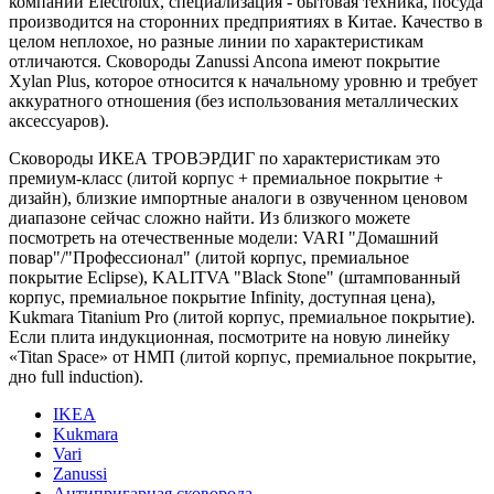
компании Electrolux, специализация - бытовая техника, посуда
производится на сторонних предприятиях в Китае. Качество в
целом неплохое, но разные линии по характеристикам
отличаются. Сковороды Zanussi Ancona имеют покрытие
Xylan Plus, которое относится к начальному уровню и требует
аккуратного отношения (без использования металлических
аксессуаров).
Сковороды ИКЕА ТРОВЭРДИГ по характеристикам это
премиум-класс (литой корпус + премиальное покрытие +
дизайн), близкие импортные аналоги в озвученном ценовом
диапазоне сейчас сложно найти. Из близкого можете
посмотреть на отечественные модели: VARI "Домашний
повар"/"Профессионал" (литой корпус, премиальное
покрытие Eclipse), KALITVA "Black Stone" (штампованный
корпус, премиальное покрытие Infinity, доступная цена),
Kukmara Titanium Pro (литой корпус, премиальное покрытие).
Если плита индукционная, посмотрите на новую линейку
«Titan Space» от НМП (литой корпус, премиальное покрытие,
дно full induction).
IKEA
Kukmara
Vari
Zanussi
Антипригарная сковорода