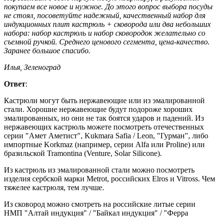
покупаем все новое и нужное. До этого вопрос выбора посуды
не стоял, посоветуйте надежный, качественный набор для
индукционных плит кастрюль + сковорода или два небольших
набора: набор кастрюль и набор сковородок желательно со
съемной ручкой. Среднего ценового сегмента, цена-качество.
Заранее большое спасибо.
Илья, Зеленоград
Ответ
:
Кастрюли могут быть нержавеющие или из эмалированной
стали. Хорошие нержавеющие будут подороже хороших
эмалированных, но они не так боятся ударов и падений. Из
нержавеющих кастрюль можете посмотреть отечественных
серии "Амет Аметист", Kukmara Safia / Leon, "Гурман", либо
импортные Korkmaz (например, серии Alfa или Proline) или
бразильской Tramontina (Venture, Solar Silicone).
Из кастрюль из эмалированной стали можно посмотреть
изделия сербской марки Metrot, российских Elros и Vitross. Чем
тяжелее кастрюля, тем лучше.
Из сковород можно смотреть на российские литые серии
НМП "Алтай индукция" / "Байкал индукция" / "Ферра