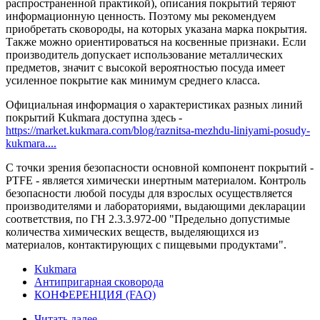
распространенной практикой), описания покрытий теряют
информационную ценность. Поэтому мы рекомендуем
приобретать сковороды, на которых указана марка покрытия.
Также можно ориентироваться на косвенные признаки. Если
производитель допускает использование металлических
предметов, значит с высокой вероятностью посуда имеет
усиленное покрытие как минимум среднего класса.
Официальная информация о характеристиках разных линий
покрытий Kukmara доступна здесь -
https://market.kukmara.com/blog/raznitsa-mezhdu-liniyami-posudy-
kukmara....
С точки зрения безопасности основной компонент покрытий -
PTFE - является химически инертным материалом. Контроль
безопасности любой посуды для взрослых осуществляется
производителями и лабораториями, выдающими декларации
соответствия, по ГН 2.3.3.972-00 "Предельно допустимые
количества химических веществ, выделяющихся из
материалов, контактирующих с пищевыми продуктами".
Kukmara
Антипригарная сковорода
КОНФЕРЕНЦИЯ (FAQ)
Читать далее