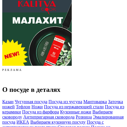
Р Е К Л А М А
О посуде в деталях
Казан
Чугунная посуда
Посуда из чугуна
Мантоварка
Заточка
ножей
Тефлон
Ножи
Посуда из нержавеющей стали
Посуда из
керамики
Посуда из фарфора
Кухонные ножи
Выбираем
сковороду
Антипригарная сковорода
Розница
Эмалированная
посуда
ИКЕА
Выбираем кухонную посуду
Посуда с