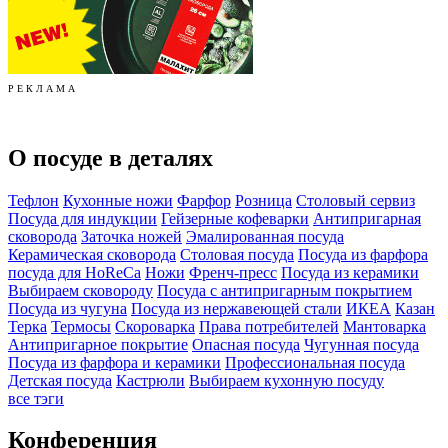
Р Е К Л А М А
О посуде в деталях
Тефлон
Кухонные ножи
Фарфор
Розница
Столовый сервиз
Посуда для индукции
Гейзерные кофеварки
Антипригарная
сковорода
Заточка ножей
Эмалированная посуда
Керамическая сковорода
Столовая посуда
Посуда из фарфора
посуда для HoReCa
Ножи
Френч-пресс
Посуда из керамики
Выбираем сковороду
Посуда с антипригарным покрытием
Посуда из чугуна
Посуда из нержавеющей стали
ИКЕА
Казан
Терка
Термосы
Скороварка
Права потребителей
Мантоварка
Антипригарное покрытие
Опасная посуда
Чугунная посуда
Посуда из фарфора и керамики
Профессиональная посуда
Детская посуда
Кастрюли
Выбираем кухонную посуду
все тэги
Конференция