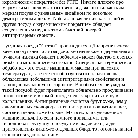
керамическим покрытием без PTFE. Ничего плохого про
марку сказать нельзя - качественная даже по итальянским
меркам посуда с узнаваемым дизайном по довольно
демократичным ценам. Natura - новая линия, как и любая
другая посуда с керамическим покрытием обладает
существенным недостатком - быстрой потерей
антипригарных свойств.
Чугунная посуда "Ситон" производится в Днепропетровске,
качество чугунного литья довольно неплохое, с деревянными
ручками изредка бывают проблемы - может быстро стереться
резьба на металлическом стержне. Специальная термическая
обработка - это отжиг машинным маслом при высоких
температурах, за счет чего образуется оксидная пленка,
обладающая небольшими антипригарными свойствами и
защищающая корпус от коррозии. В любом случае уход за
такой посудой будет предполагать обязательно просушивание
после готовки и в такой посуде нельзя хранить пищу в
холодильнике. Антипригарные свойства будут хуже, чем у
алюминиевых сковород с антипригарным покрытием, вес,
соответственно тоже больше. Мыть их в посудомоечной
машине нельзя. Но если немного привыкнуть или
использовать чугунную посуду не каждый день, а для
приготовления каких-то отдельных блюд, то готовить на ней
становится удовольствием.