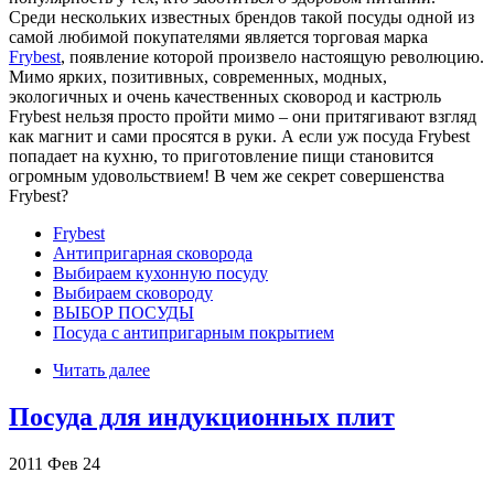
Среди нескольких известных брендов такой посуды одной из
самой любимой покупателями является торговая марка
Frybest
, появление которой произвело настоящую революцию.
Мимо ярких, позитивных, современных, модных,
экологичных и очень качественных сковород и кастрюль
Frybest нельзя просто пройти мимо – они притягивают взгляд
как магнит и сами просятся в руки. А если уж посуда Frybest
попадает на кухню, то приготовление пищи становится
огромным удовольствием! В чем же секрет совершенства
Frybest?
Frybest
Антипригарная сковорода
Выбираем кухонную посуду
Выбираем сковороду
ВЫБОР ПОСУДЫ
Посуда с антипригарным покрытием
Читать далее
Посуда для индукционных плит
2011
Фев
24