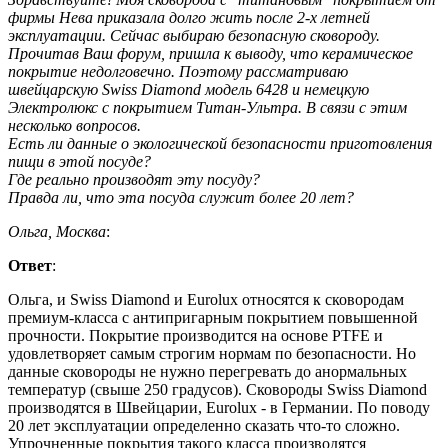
фирмы Нева приказала долго жить после 2-х летней
эксплуатации. Сейчас выбираю безопасную сковороду.
Прочитав Ваш форум, пришла к выводу, что керамическое
покрытие недолговечно. Поэтому рассматриваю
швейцарскую Swiss Diamond модель 6428 и немецкую
Электролюкс с покрытием Титан-Ультра. В связи с этим
несколько вопросов.
Есть ли данные о экологической безопасности приготовления
пищи в этой посуде?
Где реально производят эту посуду?
Правда ли, что эта посуда служит более 20 лет?
Ольга, Москва
:
Ответ
:
Ольга, и Swiss Diamond и Eurolux относятся к сковородам
премиум-класса с антипригарным покрытием повышенной
прочности. Покрытие производится на основе PTFE и
удовлетворяет самым строгим нормам по безопасности. Но
данные сковороды не нужно перегревать до анормальных
температур (свыше 250 градусов). Сковороды Swiss Diamond
производятся в Швейцарии, Eurolux - в Германии. По поводу
20 лет эксплуатации определенно сказать что-то сложно.
Упрочненные покрытия такого класса производятся