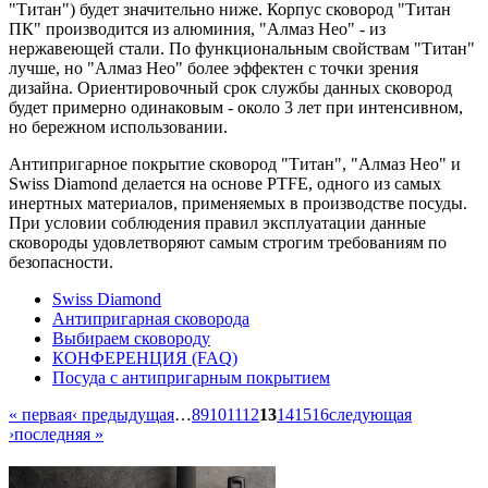
"Титан") будет значительно ниже. Корпус сковород "Титан
ПК" производится из алюминия, "Алмаз Нео" - из
нержавеющей стали. По функциональным свойствам "Титан"
лучше, но "Алмаз Нео" более эффектен с точки зрения
дизайна. Ориентировочный срок службы данных сковород
будет примерно одинаковым - около 3 лет при интенсивном,
но бережном использовании.
Антипригарное покрытие сковород "Титан", "Алмаз Нео" и
Swiss Diamond делается на основе PTFE, одного из самых
инертных материалов, применяемых в производстве посуды.
При условии соблюдения правил эксплуатации данные
сковороды удовлетворяют самым строгим требованиям по
безопасности.
Swiss Diamond
Антипригарная сковорода
Выбираем сковороду
КОНФЕРЕНЦИЯ (FAQ)
Посуда с антипригарным покрытием
« первая
‹ предыдущая
…
8
9
10
11
12
13
14
15
16
следующая
›
последняя »