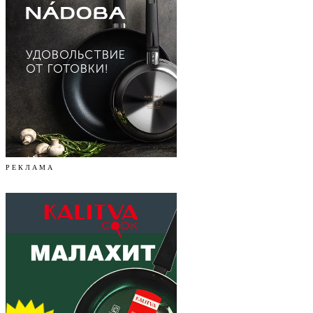
Р Е К Л А М А