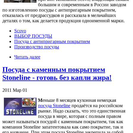
большим и современным в России заводом
по изготовлению посуды с антипригарным покрытием,
отказалась от предрассудков и рассказала в мельчайших
деталях о том, как делается продукция одноименной марки.
Scovo
ВЫБОР ПОСУДЫ
Посуда с антипригарным покрытием
Производство посуды
Читать далее
Посуда с каменным покрытием
Stoneline - готовь без капли жира!
2011
Мар
01
М
еньше 8 месяцев кухонная немецкая
посуда Stoneline
продаётся на российском
рынке. Надо сказать, что это единственная
посуда в мире, которая с полным правом
может называться посудой с каменным покрытием, так как
компания Stoneline запатентовала как само покрытие, так и
его название. При этом посуда Stoneline закрепила за собой