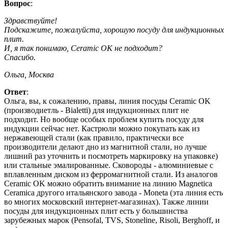
Вопрос
:
Здравствуйте!
Подскажите, пожалуйста, хорошую посуду для индукционных
плит.
И, я так понимаю, Ceramic OK не подходит?
Спасибо.
Ольга, Москва
Ответ
:
Ольга, вы, к сожалению, правы, линия посуды Ceramic OK
(производиетль - Bialetti) для индукционных плит не
подходит. Но вообще особых проблем купить посуду для
индукции сейчас нет. Кастрюли можно покупать как из
нержавеющей стали (как правило, практически все
производители делают дно из магнитной стали, но лучше
лишний раз уточнить и посмотреть маркировку на упаковке)
или стальные эмалированные. Сковороды - алюминиевые с
вплавленным диском из ферромагнитной стали. Из аналогов
Ceramic OK можно обратить внимание на линию Magnetica
Ceramica другого итальянского завода - Moneta (эта линия есть
во многих московский интернет-магазинах). Также линии
посуды для индукционных плит есть у большинства
зарубежных марок (Pensofal, TVS, Stoneline, Risoli, Berghoff, и