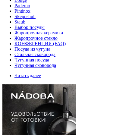
Lodge
Paderno
Pintinox
Skeppshult
Staub
Выбор посуды
Жаропрочная керамика
Жаропрочное стекло
КОНФЕРЕНЦИЯ (FAQ)
Посуда из чугуна
Стальная сковорода
Чугунная посуда
Чугунная сковорода
Читать далее