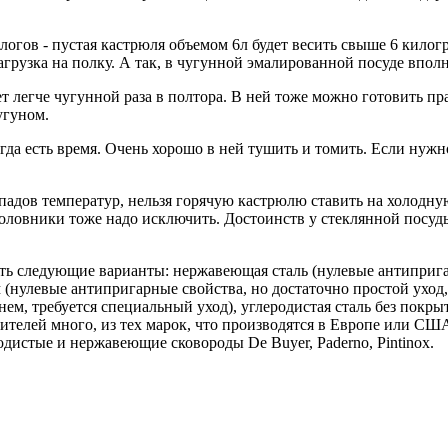
аналогов - пустая кастрюля объемом 6л будет весить свыше 6 ки
рузка на полку. А так, в чугунной эмалированной посуде вполне
ет легче чугунной раза в полтора. В ней тоже можно готовить п
угуном.
да есть время. Очень хорошо в ней тушить и томить. Если нужно
епадов температур, нельзя горячую кастрюлю ставить на холодну
оловники тоже надо исключить. Достоинств у стеклянной посуды,
сть следующие варианты: нержавеющая сталь (нулевые антиприга
нулевые антипригарные свойства, но достаточно простой уход,
ем, требуется специальный уход), углеродистая сталь без покр
дителей много, из тех марок, что производятся в Европе или СШ
родистые и нержавеющие сковороды De Buyer, Paderno, Pintinox.