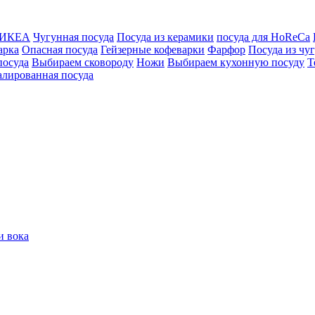
ИКЕА
Чугунная посуда
Посуда из керамики
посуда для HoReCa
арка
Опасная посуда
Гейзерные кофеварки
Фарфор
Посуда из чу
посуда
Выбираем сковороду
Ножи
Выбираем кухонную посуду
Т
лированная посуда
и вока