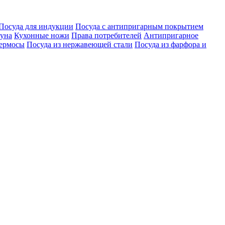
Посуда для индукции
Посуда с антипригарным покрытием
гуна
Кухонные ножи
Права потребителей
Антипригарное
ермосы
Посуда из нержавеющей стали
Посуда из фарфора и