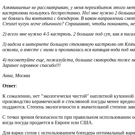
Алюминиевые не рассматриваю, у меня переизбыток этого мета
кастрюлями пользуюсь беспрестанно. Но! мне нужно 2 больших 
не боялась бы контакта с блендером. В каком направлении см
Creuset чугун легче обычного? Спрашиваю, чтобы понимать, не
2) всего мне нужно 4-5 кастрюль. 2 большие под суп, как я писа
3) видела в интернете большую стеклянную кастрюлю от Knind
осколки, а вместе с ними и проливалась вся кипящая вода под м
4) посоветуйте еще, пожалуйста, большие сковородки тоже ма
Заранее огромное спасибо!!!
Анна, Москва
Ответ
:
К сожалению, нет "экологически чистой" наплитной кухонной п
производство керамической и стеклянной посуды менее вредно,
поддаются. Степень экологичности в значительной степени зави
С точки зрения безопасности при правильном использовании о
когда посуда продается в Европе или США.
Для варки супов с использованием блендера оптимальный вари