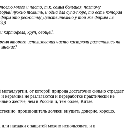
товлю много и часто, т.к. семья большая, поэтому
оторый нужно томить, и одна для супа-пюре, то есть которая
х фирм это редкость(( Действительно у той же фирмы Le
)))
ки картофеля, круп, овощей.
время второго использования часто кастрюли разлетались на
е мнение?
металлургии, от которой природа достаточно сильно страдает,
 и керамика не разлагаются и переработке практически не
льно жестче, чем в России и, тем более, Китае.
ественно, производитель должен внушать доверие, хорошо,
 или насадки с защитой можно использовать и в