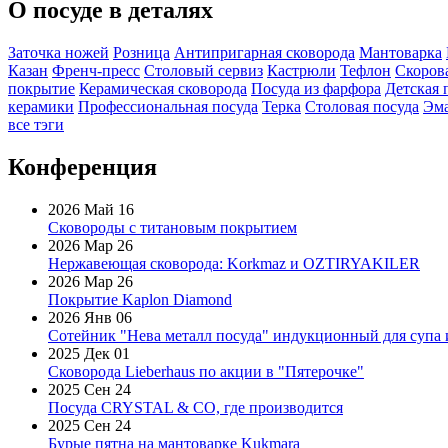
О посуде в деталях
Заточка ножей
Розница
Антипригарная сковорода
Мантоварка
Казан
Френч-пресс
Столовый сервиз
Кастрюли
Тефлон
Скоров
покрытие
Керамическая сковорода
Посуда из фарфора
Детская 
керамики
Профессиональная посуда
Терка
Столовая посуда
Эма
все тэги
Конференция
2026 Май 16
Сковороды с титановым покрытием
2026 Мар 26
Нержавеющая сковорода: Korkmaz и OZTIRYAKILER
2026 Мар 26
Покрытие Kaplon Diamond
2026 Янв 06
Сотейник "Нева металл посуда" индукционный для супа 
2025 Дек 01
Сковорода Lieberhaus по акции в "Пятерочке"
2025 Сен 24
Посуда CRYSTAL & CO, где производится
2025 Сен 24
Бурые пятна на мантоварке Kukmara