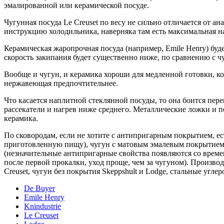
эмалированной или керамической посуде.
Чугунная посуда Le Creuset по весу не сильно отличается от 
инструкцию холодильника, наверняка там есть максимальная наг
Керамическая жаропрочная посуда (например, Emile Henry) буд
скорость закипания будет существенно ниже, по сравнению с ч
Вообще и чугун, и керамика хороши для медленной готовки, ког
нержавеющая предпочтительнее.
Что касается наплитной стеклянной посуды, то она боится пер
рассекатели и нагрев ниже среднего. Металлические ложки и п
керамика.
По сковородам, если не хотите с антипригарным покрытием, е
приготовленную пищу), чугун с матовым эмалевым покрытием (
(незначительные антипригарные свойства появляются со времен
после первой прокалки, уход проще, чем за чугуном). Произво
Creuset, чугун без покрытия Skeppshult и Lodge, стальные угле
De Buyer
Emile Henry
Knindustrie
Le Creuset