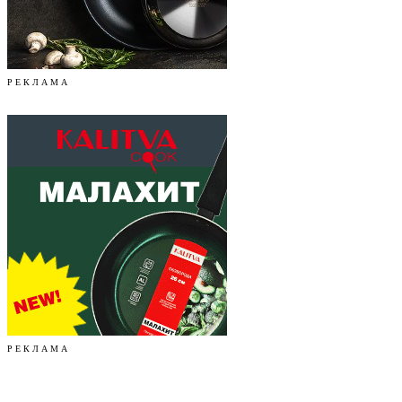
Р Е К Л А М А
Р Е К Л А М А