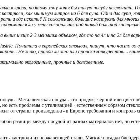
лла в крови, поэтому хочу хотя бы такую посуду исключить. Го
кастрюли, как минимум литров на 6 для супа. Одна для супа, к
отреть и где искать? К сожалению, большие кастрюли для многи
 проломится ли у меня холодильник под такой большой кастрюлей
ла выше и еще 2-3 меньшим объемом, где-то на 4л и на 2л для вар
ustrie. Почитала в европейских отзывах, пишут, что часто во 
акароны. Не знаю, правда ли это или происки конкурентов.... ваш
ксимально экологичные, прочные и долговечные.
осуды. Металлическая посуда - это продукт черной или цветной 
 но есть проблемы с утилизацией - естественным образом стекло
сит от страны производства - в Европе требования и контроль си
собой разницы между посудой из разных материалов нет, но ест
ант - кастрюли из нержавеющей стали. Мягкие насадки блендера