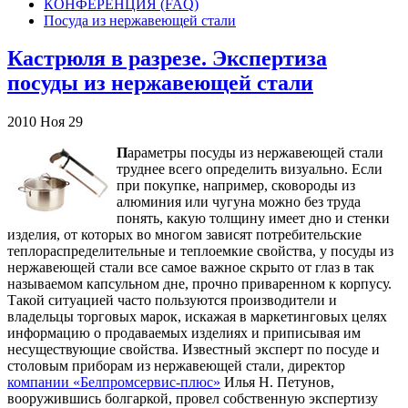
КОНФЕРЕНЦИЯ (FAQ)
Посуда из нержавеющей стали
Кастрюля в разрезе. Экспертиза
посуды из нержавеющей стали
2010
Ноя
29
П
араметры посуды из нержавеющей стали
труднее всего определить визуально. Если
при покупке, например, сковороды из
алюминия или чугуна можно без труда
понять, какую толщину имеет дно и стенки
изделия, от которых во многом зависят потребительские
теплораспределительные и теплоемкие свойства, у посуды из
нержавеющей стали все самое важное скрыто от глаз в так
называемом капсульном дне, прочно приваренном к корпусу.
Такой ситуацией часто пользуются производители и
владельцы торговых марок, искажая в маркетинговых целях
информацию о продаваемых изделиях и приписывая им
несуществующие свойства. Известный эксперт по посуде и
столовым приборам из нержавеющей стали, директор
компании «Белпромсервис-плюс»
Илья Н. Петунов,
вооружившись болгаркой, провел собственную экспертизу