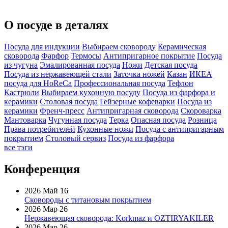
О посуде в деталях
Посуда для индукции
Выбираем сковороду
Керамическая
сковорода
Фарфор
Термосы
Антипригарное покрытие
Посуда
из чугуна
Эмалированная посуда
Ножи
Детская посуда
Посуда из нержавеющей стали
Заточка ножей
Казан
ИКЕА
посуда для HoReCa
Профессиональная посуда
Тефлон
Кастрюли
Выбираем кухонную посуду
Посуда из фарфора и
керамики
Столовая посуда
Гейзерные кофеварки
Посуда из
керамики
Френч-пресс
Антипригарная сковорода
Скороварка
Мантоварка
Чугунная посуда
Терка
Опасная посуда
Розница
Права потребителей
Кухонные ножи
Посуда с антипригарным
покрытием
Столовый сервиз
Посуда из фарфора
все тэги
Конференция
2026 Май 16
Сковороды с титановым покрытием
2026 Мар 26
Нержавеющая сковорода: Korkmaz и OZTIRYAKILER
2026 Мар 26