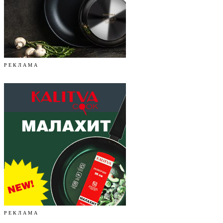
Р Е К Л А М А
Р Е К Л А М А