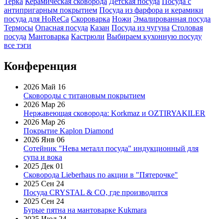
Терка
Керамическая сковорода
Детская посуда
Посуда с
антипригарным покрытием
Посуда из фарфора и керамики
посуда для HoReCa
Скороварка
Ножи
Эмалированная посуда
Термосы
Опасная посуда
Казан
Посуда из чугуна
Столовая
посуда
Мантоварка
Кастрюли
Выбираем кухонную посуду
все тэги
Конференция
2026 Май 16
Сковороды с титановым покрытием
2026 Мар 26
Нержавеющая сковорода: Korkmaz и OZTIRYAKILER
2026 Мар 26
Покрытие Kaplon Diamond
2026 Янв 06
Сотейник "Нева металл посуда" индукционный для
супа и вока
2025 Дек 01
Сковорода Lieberhaus по акции в "Пятерочке"
2025 Сен 24
Посуда CRYSTAL & CO, где производится
2025 Сен 24
Бурые пятна на мантоварке Kukmara
2025 Июл 24