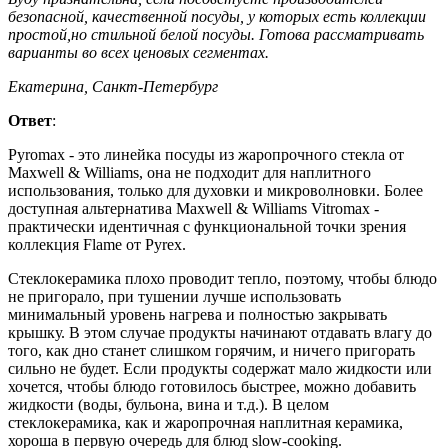
безопасной, качественной посуды, у которых есть коллекции
простой,но стильной белой посуды. Готова рассматривать
варианты во всех ценовых сегментах.
Екатерина, Санкт-Петербург
Ответ
:
Pyromax - это линейка посуды из жаропрочного стекла от
Maxwell & Williams, она не подходит для наплитного
использования, только для духовки и микроволновки. Более
доступная альтернатива Maxwell & Williams Vitromax -
практически идентичная с функциональной точки зрения
коллекция Flame от Pyrex.
Стеклокерамика плохо проводит тепло, поэтому, чтобы блюдо
не пригорало, при тушении лучше использовать
минимальный уровень нагрева и полностью закрывать
крышку. В этом случае продукты начинают отдавать влагу до
того, как дно станет слишком горячим, и ничего пригорать
сильно не будет. Если продукты содержат мало жидкости или
хочется, чтобы блюдо готовилось быстрее, можно добавить
жидкости (воды, бульона, вина и т.д.). В целом
стеклокерамика, как и жаропрочная наплитная керамика,
хороша в первую очередь для блюд slow-cooking.