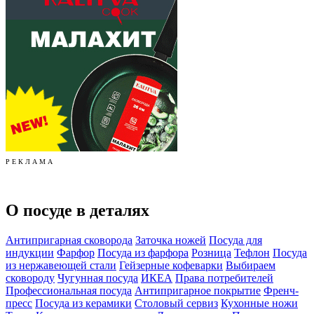
Р Е К Л А М А
О посуде в деталях
Антипригарная сковорода
Заточка ножей
Посуда для
индукции
Фарфор
Посуда из фарфора
Розница
Тефлон
Посуда
из нержавеющей стали
Гейзерные кофеварки
Выбираем
сковороду
Чугунная посуда
ИКЕА
Права потребителей
Профессиональная посуда
Антипригарное покрытие
Френч-
пресс
Посуда из керамики
Столовый сервиз
Кухонные ножи