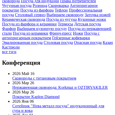
сковорода
Посуда для индукции
Права потребителей
Чугунная посуда
Розница
Скороварка
Антипригарное
покрытие
Посуда из фарфора
Тефлон
Профессиональная
посуда
Столовый сервиз
Выбираем сковороду
Заточка ножей
Керамическая сковорода
Посуда из чугуна
Кухонные ножи
Посуда из фарфора и керамики
Термосы
Детская посуда
Фарфор
Выбираем кухонную посуду
Посуда из нержавеющей
стали
Посуда из керамики
Френч-пресс
Ножи
Посуда с
антипригарным покрытием
Гейзерные кофеварки
Эмалированная посуда
Столовая посуда
Опасная посуда
Казан
Кастрюли
все тэги
Конференция
2026 Май 16
Сковороды с титановым покрытием
2026 Мар 26
Нержавеющая сковорода: Korkmaz и OZTIRYAKILER
2026 Мар 26
Покрытие Kaplon Diamond
2026 Янв 06
Сотейник "Нева металл посуда" индукционный для
супа и вока