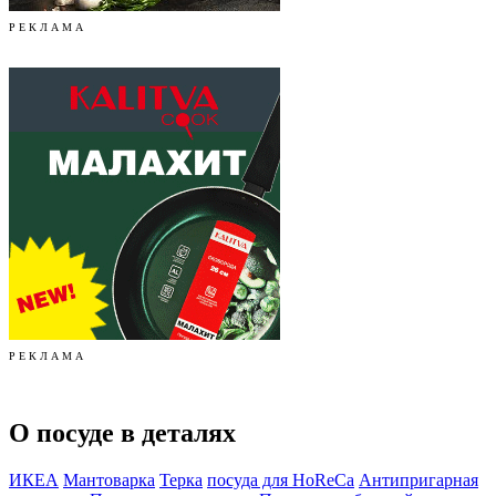
Р Е К Л А М А
Р Е К Л А М А
О посуде в деталях
ИКЕА
Мантоварка
Терка
посуда для HoReCa
Антипригарная