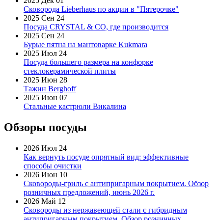
2025 Дек 01
Сковорода Lieberhaus по акции в "Пятерочке"
2025 Сен 24
Посуда CRYSTAL & CO, где производится
2025 Сен 24
Бурые пятна на мантоварке Kukmara
2025 Июл 24
Посуда большего размера на конфорке
стеклокерамической плиты
2025 Июн 28
Тажин Berghoff
2025 Июн 07
Стальные кастрюли Викалина
Обзоры посуды
2026 Июл 24
Как вернуть посуде опрятный вид: эффективные
способы очистки
2026 Июн 10
Сковороды-гриль с антипригарным покрытием. Обзор
розничных предложений, июнь 2026 г.
2026 Май 12
Сковороды из нержавеющей стали с гибридным
антипригарным покрытием. Обзор розничных