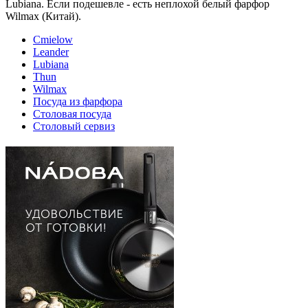
Lubiana. Если подешевле - есть неплохой белый фарфор
Wilmax (Китай).
Cmielow
Leander
Lubiana
Thun
Wilmax
Посуда из фарфора
Столовая посуда
Столовый сервиз