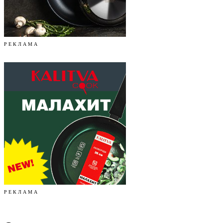
Р Е К Л А М А
Р Е К Л А М А