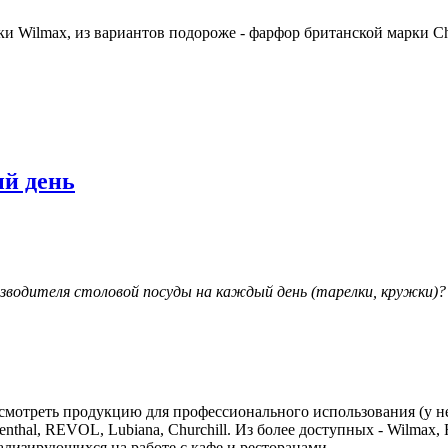
 Wilmax, из вариантов подороже - фарфор британской марки Chu
ый день
водителя столовой посуды на каждый день (тарелки, кружки)?
мотреть продукцию для профессионального использования (у нее
senthal, REVOL, Lubiana, Churchill. Из более доступных - Wilmax
иализирующихся на работе с кафе и ресторанами.