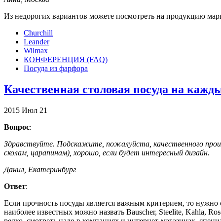
Из недорогих вариантов можете посмотреть на продукцию марки
Churchill
Leander
Wilmax
КОНФЕРЕНЦИЯ (FAQ)
Посуда из фарфора
Качественная столовая посуда на кажд
2015
Июл
21
Вопрос
:
Здравствуйте. Подскажите, пожалуйста, качественного произ
сколам, царапинам), хорошо, если будет интересный дизайн.
Данил, Екатеринбург
Ответ
:
Если прочность посуды является важным критерием, то нужно с
наиболее известных можно назвать Bauscher, Steelite, Kahla, Ro
редко, смотреть надо в компаниях и интернет-магазинах, спец