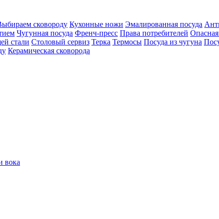
Выбираем сковороду
Кухонные ножи
Эмалированная посуда
Ант
тием
Чугунная посуда
Френч-пресс
Права потребителей
Опасная
ей стали
Столовый сервиз
Терка
Термосы
Посуда из чугуна
Пос
ду
Керамическая сковорода
и вока