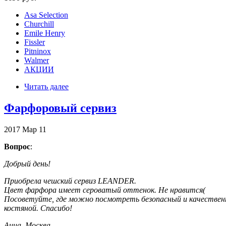
Asa Selection
Churchill
Emile Henry
Fissler
Pitninox
Walmer
АКЦИИ
Читать далее
Фарфоровый сервиз
2017
Мар
11
Вопрос
:
Добрый день!
Приобрела чешский сервиз LEANDER.
Цвет фарфора имеет сероватый оттенок. Не нравится(
Посоветуйте, где можно посмотреть безопасный и качественн
костяной. Спасибо!
Анна, Москва