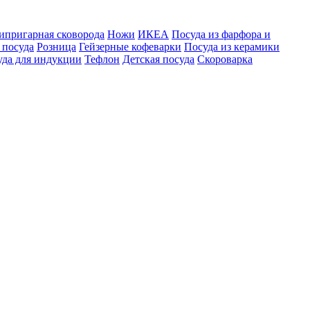
ипригарная сковорода
Ножи
ИКЕА
Посуда из фарфора и
 посуда
Розница
Гейзерные кофеварки
Посуда из керамики
уда для индукции
Тефлон
Детская посуда
Скороварка