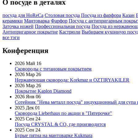
О посуде в деталях
посуда для HoReCa
Столовая посуда
Посуда из фарфора
Казан
керамики
Мантоварка
Фарфор
Посуда с антипригарным покры
Заточка ножей
Профессиональная посуда
Посуда из нержавеющ
Антипригарное покрытие
Кастрюли
Выбираем кухонную посу
все тэги
Конференция
2026 Май 16
Сковороды с титановым покрытием
2026 Мар 26
Нержавеющая сковорода: Korkmaz и OZTIRYAKILER
2026 Мар 26
Покрытие Kaplon Diamond
2026 Янв 06
Сотейник "Нева металл посуда" индукционный для супа 
2025 Дек 01
Сковорода Lieberhaus по акции в "Пятерочке"
2025 Сен 24
Посуда CRYSTAL & CO, где производится
2025 Сен 24
Бурые пятна на мантоварке Kukmara