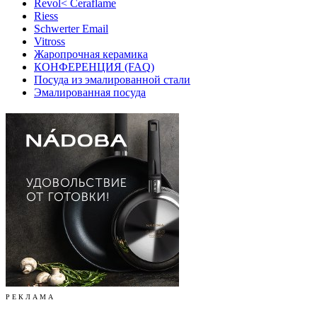
Revol< Ceraflame
Riess
Schwerter Email
Vitross
Жаропрочная керамика
КОНФЕРЕНЦИЯ (FAQ)
Посуда из эмалированной стали
Эмалированная посуда
Р Е К Л А М А