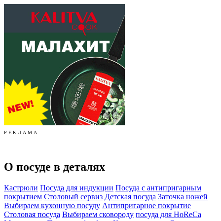
Р Е К Л А М А
О посуде в деталях
Кастрюли
Посуда для индукции
Посуда с антипригарным
покрытием
Столовый сервиз
Детская посуда
Заточка ножей
Выбираем кухонную посуду
Антипригарное покрытие
Столовая посуда
Выбираем сковороду
посуда для HoReCa