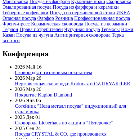
Мантоварка
Посуда из фарфора
Кухонные ножи
Скороварка
Эмалированная посуда
Посуда из фарфора и керамики
Гейзерные кофеварки
Посуда из нержавеющей стали
ИКЕА
Опасная посуда
Фарфор
Розница
Профессиональная посуда
Френч-пресс
Керамическая сковорода
Посуда из керамики
Тефлон
Права потребителей
Чугунная посуда
Термосы
Ножи
Казан
Посуда из чугуна
Антипригарная сковорода
Терка
все тэги
Конференция
2026 Май 16
Сковороды с титановым покрытием
2026 Мар 26
Нержавеющая сковорода: Korkmaz и OZTIRYAKILER
2026 Мар 26
Покрытие Kaplon Diamond
2026 Янв 06
Сотейник "Нева металл посуда" индукционный для
супа и вока
2025 Дек 01
Сковорода Lieberhaus по акции в "Пятерочке"
2025 Сен 24
Посуда CRYSTAL & CO, где производится