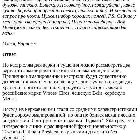
духовке запекаю. Выпекаю.Посоветуйте, пожалуйста , какие
лучше формы приобрести- стекло, силикон и т д. И последний
вопрос про ножи. Нужен набор хороших ножей. P.S. Сейчас у
меня одна сковорода (подарили) Нева металл ферра 28см.
Пользуюсь недели две. Нравится. Но она тяжеленная для
меня.
Олеся, Воронеж
Ответ
:
По кастрюлям для варки и тушения можно рассмотреть два
варианта - эмалированные или из нержавеющей стали.
Приличные эмалированные кастрюли будут существенно
дешевле приличных нержавеющих, они лучше подходят для
хранения приготовленных продуктов. Смотреть можно
российские марки Vitross, Elros, чешскую Belis, сербскую
Metrot.
Посуда из нержавеющей стали со средними характеристиками
будет дороже эмалированной, но она не боится механических
воздействий. Смотреть можно марки "Гурман", Silampos, есть
интересные линии с расширенной функциональностью у
Tescoma (Ultima и President с крышками для слива без
дуршлага).