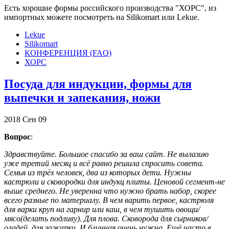
Есть хорошие формы российского производства "ХОРС", из
импортных можете посмотреть на Silikomart или Lekue.
Lekue
Silikomart
КОНФЕРЕНЦИЯ (FAQ)
ХОРС
Посуда для индукции, формы для
выпечки и запекания, ножи
2018
Сен
09
Вопрос
:
Здравствуйте. Большое спасибо за ваш сайт. Не вылазию
уже третий месяц и всё равно решила спросить совета.
Семья из трёх человек, два из которых дети. Нужны
кастрюли и сковородки для индукц плиты. Ценовой сегмент-не
выше среднего. Не уверенна что нужно брать набор, скорее
всего разные по материалу. В чем варить первое, кастрюля
для варки круп на гарнир или каш, в чем тушить овощи/
мясо(делать подливу). Для плова. Сковорода для сырников/
оладей, для зажарки. И блинная очень нужна. Ещё часто в