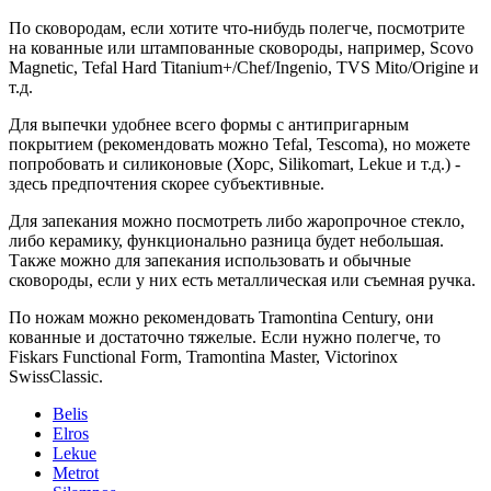
По сковородам, если хотите что-нибудь полегче, посмотрите
на кованные или штампованные сковороды, например, Scovo
Magnetic, Tefal Hard Titanium+/Chef/Ingenio, TVS Mito/Origine и
т.д.
Для выпечки удобнее всего формы с антипригарным
покрытием (рекомендовать можно Tefal, Tescoma), но можете
попробовать и силиконовые (Хорс, Silikomart, Lekue и т.д.) -
здесь предпочтения скорее субъективные.
Для запекания можно посмотреть либо жаропрочное стекло,
либо керамику, функционально разница будет небольшая.
Также можно для запекания использовать и обычные
сковороды, если у них есть металлическая или съемная ручка.
По ножам можно рекомендовать Tramontina Century, они
кованные и достаточно тяжелые. Если нужно полегче, то
Fiskars Functional Form, Tramontina Master, Victorinox
SwissClassic.
Belis
Elros
Lekue
Metrot