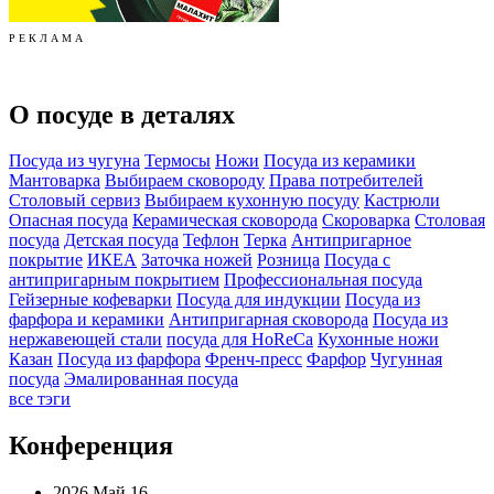
Р Е К Л А М А
О посуде в деталях
Посуда из чугуна
Термосы
Ножи
Посуда из керамики
Мантоварка
Выбираем сковороду
Права потребителей
Столовый сервиз
Выбираем кухонную посуду
Кастрюли
Опасная посуда
Керамическая сковорода
Скороварка
Столовая
посуда
Детская посуда
Тефлон
Терка
Антипригарное
покрытие
ИКЕА
Заточка ножей
Розница
Посуда с
антипригарным покрытием
Профессиональная посуда
Гейзерные кофеварки
Посуда для индукции
Посуда из
фарфора и керамики
Антипригарная сковорода
Посуда из
нержавеющей стали
посуда для HoReCa
Кухонные ножи
Казан
Посуда из фарфора
Френч-пресс
Фарфор
Чугунная
посуда
Эмалированная посуда
все тэги
Конференция
2026 Май 16