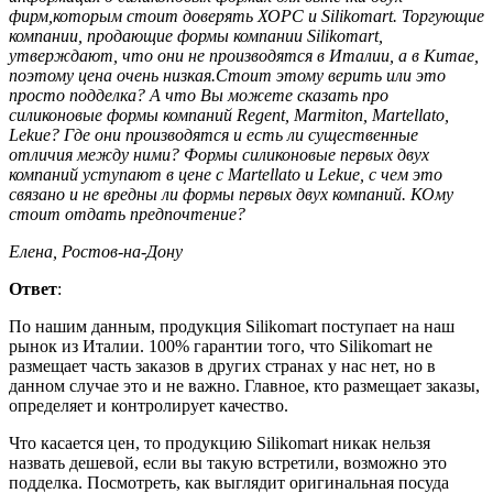
фирм,которым стоит доверять ХОРС и Silikomart. Торгующие
компании, продающие формы компании Silikomart,
утверждают, что они не производятся в Италии, а в Китае,
поэтому цена очень низкая.Стоит этому верить или это
просто подделка? А что Вы можете сказать про
силиконовые формы компаний Regent, Marmiton, Martellato,
Lekue? Где они производятся и есть ли существенные
отличия между ними? Формы силиконовые первых двух
компаний уступают в цене с Martellato и Lekue, с чем это
связано и не вредны ли формы первых двух компаний. КОму
стоит отдать предпочтение?
Елена, Ростов-на-Дону
Ответ
:
По нашим данным, продукция Silikomart поступает на наш
рынок из Италии. 100% гарантии того, что Silikomart не
размещает часть заказов в других странах у нас нет, но в
данном случае это и не важно. Главное, кто размещает заказы,
определяет и контролирует качество.
Что касается цен, то продукцию Silikomart никак нельзя
назвать дешевой, если вы такую встретили, возможно это
подделка. Посмотреть, как выглядит оригинальная посуда