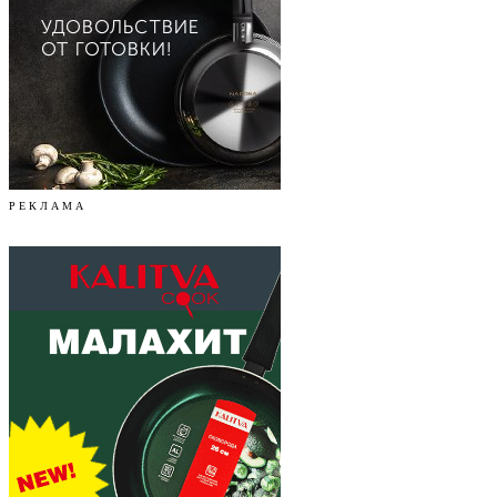
Р Е К Л А М А