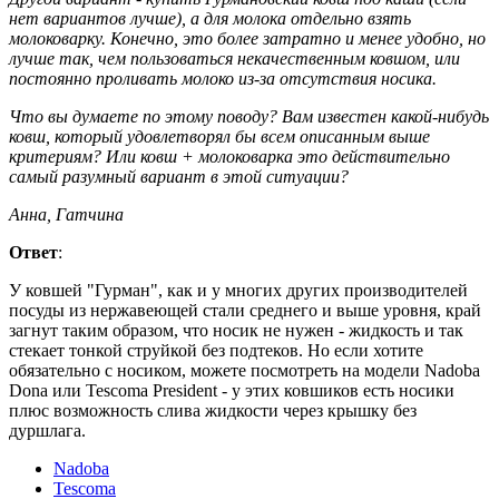
нет вариантов лучше), а для молока отдельно взять
молоковарку. Конечно, это более затратно и менее удобно, но
лучше так, чем пользоваться некачественным ковшом, или
постоянно проливать молоко из-за отсутствия носика.
Что вы думаете по этому поводу? Вам известен какой-нибудь
ковш, который удовлетворял бы всем описанным выше
критериям? Или ковш + молоковарка это действительно
самый разумный вариант в этой ситуации?
Анна, Гатчина
Ответ
:
У ковшей "Гурман", как и у многих других производителей
посуды из нержавеющей стали среднего и выше уровня, край
загнут таким образом, что носик не нужен - жидкость и так
стекает тонкой струйкой без подтеков. Но если хотите
обязательно с носиком, можете посмотреть на модели Nadoba
Dona или Tescoma President - у этих ковшиков есть носики
плюс возможность слива жидкости через крышку без
дуршлага.
Nadoba
Tescoma