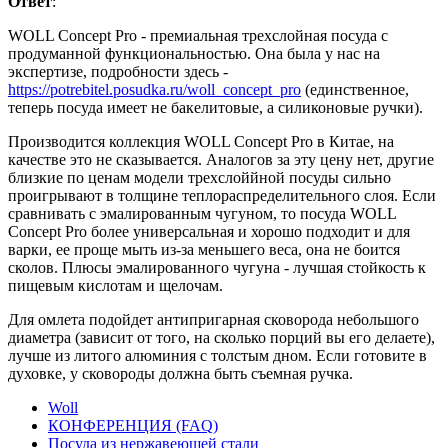
Ответ
:
WOLL Concept Pro - премиальная трехслойная посуда с
продуманной функциональностью. Она была у нас на
экспертизе, подробности здесь -
https://potrebitel.posudka.ru/woll_concept_pro
(единственное,
теперь посуда имеет не бакелитовые, а силиконовые ручки).
Производится коллекция WOLL Concept Pro в Китае, на
качестве это не сказывается. Аналогов за эту цену нет, другие
близкие по ценам модели трехслоййной посуды сильно
проигрывают в толщине теплораспределительного слоя. Если
сравнивать с эмалированным чугуном, то посуда WOLL
Concept Pro более универсальная и хорошо подходит и для
варки, ее проще мыть из-за меньшего веса, она не боится
сколов. Плюсы эмалированного чугуна - лучшая стойкость к
пищевым кислотам и щелочам.
Для омлета подойдет антипригарная сковорода небольшого
диаметра (зависит от того, на сколько порций вы его делаете),
лучше из литого алюминия с толстым дном. Если готовите в
духовке, у сковороды должна быть съемная ручка.
Woll
КОНФЕРЕНЦИЯ (FAQ)
Посуда из нержавеющей стали