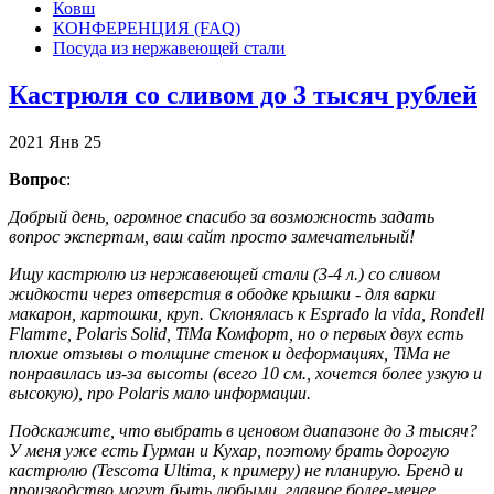
Ковш
КОНФЕРЕНЦИЯ (FAQ)
Посуда из нержавеющей стали
Кастрюля со сливом до 3 тысяч рублей
2021
Янв
25
Вопрос
:
Добрый день, огромное спасибо за возможность задать
вопрос экспертам, ваш сайт просто замечательный!
Ищу кастрюлю из нержавеющей стали (3-4 л.) со сливом
жидкости через отверстия в ободке крышки - для варки
макарон, картошки, круп. Склонялась к Esprado la vida, Rondell
Flamme, Polaris Solid, TiMa Комфорт, но о первых двух есть
плохие отзывы о толщине стенок и деформациях, TiMa не
понравилась из-за высоты (всего 10 см., хочется более узкую и
высокую), про Polaris мало информации.
Подскажите, что выбрать в ценовом диапазоне до 3 тысяч?
У меня уже есть Гурман и Кухар, поэтому брать дорогую
кастрюлю (Tescoma Ultima, к примеру) не планирую. Бренд и
производство могут быть любыми, главное более-менее