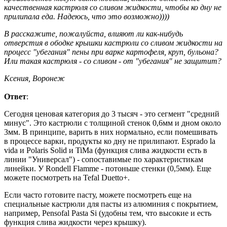
качественная кастрюля со сливом жидкости, чтобы ко дну не
прилипала еда. Надеюсь, что это возможно))))
B расскажите, пожалуйста, влияют ли как-нибудь
отверстия в ободке крышки кастрюли со сливом жидкости на
процесс "убегания" пены при варке картофеля, круп, бульона?
Или такая кастрюля - со сливом - от "убегания" не защитит?
Ксения, Воронеж
Ответ
:
Сегодня ценовая категория до 3 тысяч - это сегмент "средний
минус". Это кастрюли с толщиной стенок 0,6мм и дном около
3мм. В принципе, варить в них нормально, если помешивать
в процессе варки, продукты ко дну не прилипают. Esprado la
vida и Polaris Solid и TiMa (функция слива жидкости есть в
линии "Универсал") - сопоставимые по характеристикам
линейки. У Rondell Flamme - потоньше стенки (0,5мм). Еще
можете посмотреть на Tefal Duetto+.
Если часто готовите пасту, можете посмотреть еще на
специальные кастрюли для пасты из алюминия с покрытием,
например, Pensofal Pasta Si (удобны тем, что высокие и есть
функция слива жидкости через крышку).