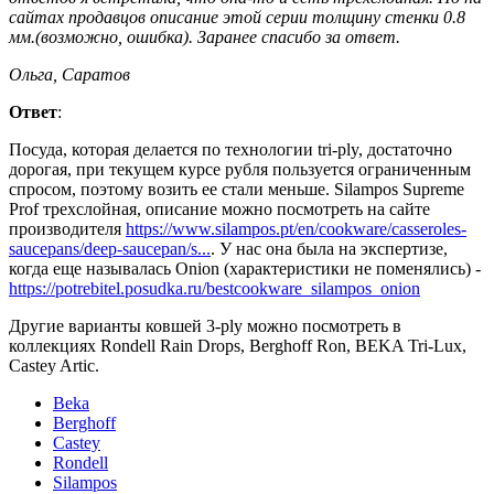
сайтах продавцов описание этой серии толщину стенки 0.8
мм.(возможно, ошибка). Заранее спасибо за ответ.
Ольга, Саратов
Ответ
:
Посуда, которая делается по технологии tri-ply, достаточно
дорогая, при текущем курсе рубля пользуется ограниченным
спросом, поэтому возить ее стали меньше. Silampos Supreme
Prof трехслойная, описание можно посмотреть на сайте
производителя
https://www.silampos.pt/en/cookware/casseroles-
saucepans/deep-saucepan/s...
. У нас она была на экспертизе,
когда еще называлась Onion (характеристики не поменялись) -
https://potrebitel.posudka.ru/bestcookware_silampos_onion
Другие варианты ковшей 3-ply можно посмотреть в
коллекциях Rondell Rain Drops, Berghoff Ron, BEKA Tri-Lux,
Castey Artic.
Beka
Berghoff
Castey
Rondell
Silampos