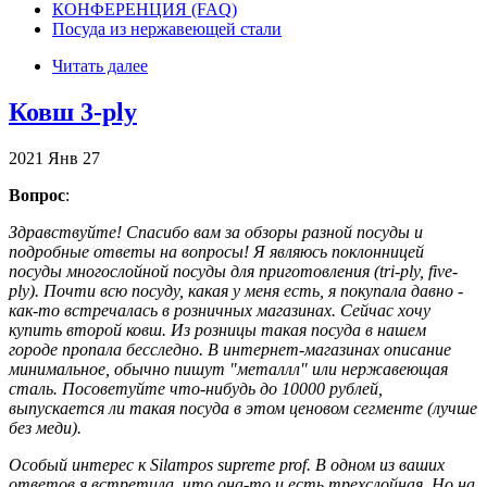
КОНФЕРЕНЦИЯ (FAQ)
Посуда из нержавеющей стали
Читать далее
Ковш 3-ply
2021
Янв
27
Вопрос
:
Здравствуйте! Спасибо вам за обзоры разной посуды и
подробные ответы на вопросы! Я являюсь поклонницей
посуды многослойной посуды для приготовления (tri-ply, five-
ply). Почти всю посуду, какая у меня есть, я покупала давно -
как-то встречалась в розничных магазинах. Сейчас хочу
купить второй ковш. Из розницы такая посуда в нашем
городе пропала бесследно. В интернет-магазинах описание
минимальное, обычно пишут "металлл" или нержавеющая
сталь. Посоветуйте что-нибудь до 10000 рублей,
выпускается ли такая посуда в этом ценовом сегменте (лучше
без меди).
Особый интерес к Silampos supreme prof. В одном из ваших
ответов я встретила, что она-то и есть трехслойная. Но на