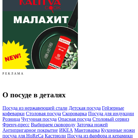
Р Е К Л А М А
О посуде в деталях
Посуда из нержавеющей стали
Детская посуда
Гейзерные
кофеварки
Столовая посуда
Скороварка
Посуда для индукции
Розница
Чугунная посуда
Опасная посуда
Столовый сервиз
Френч-пресс
Выбираем сковороду
Заточка ножей
Антипригарное покрытие
ИКЕА
Мантоварка
Кухонные ножи
посуда для HoReCa
Кастрюли
Посуда из фарфора и керамики