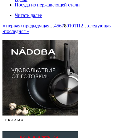
Посуда из нержавеющей стали
Читать далее
« первая
‹ предыдущая
…
4
5
6
7
8
9
10
11
12
…
следующая
›
последняя »
Р Е К Л А М А