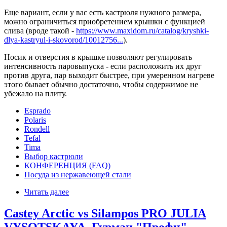
Еще вариант, если у вас есть кастрюля нужного размера,
можно ограничиться приобретением крышки с функцией
слива (вроде такой -
https://www.maxidom.ru/catalog/kryshki-
dlya-kastryul-i-skovorod/10012756...
).
Носик и отверстия в крышке позволяют регулировать
интенсивность паровыпуска - если расположить их друг
против друга, пар выходит быстрее, при умеренном нагреве
этого бывает обычно достаточно, чтобы содержимое не
убежало на плиту.
Esprado
Polaris
Rondell
Tefal
Tima
Выбор кастрюли
КОНФЕРЕНЦИЯ (FAQ)
Посуда из нержавеющей стали
Читать далее
Castey Arctic vs Silampos PRO JULIA
VYSOTSKAYA, Гурман "Профи",