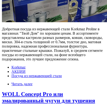
Добротная посуда из нержавеющей стали Korkmaz Proline в
магазинах "Твой Дом" по хорошим ценам. В ассортименте
представлены кастрюли разных размеров, ковши, сковороды,
миски. 304-я сталь толщиной от 0.7мм, толстое дно, матовая
полировка, надежная профессиональная фурнитура,
практичные стальные крышки. Пожалуй, в среднем сегменте
посуды из нержавеющей стали, на фоне всеобщего
подорожания, это лучшее предложение сезона.
Korkmaz
АКЦИИ
Посуда из нержавеющей стали
Читать далее
WOLL Concept Pro или
эмалированный чугун для тушения