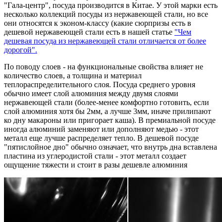
"Гала-центр", посуда производится в Китае. У этой марки есть
несколько коллекций посуды из нержавеющей стали, но все
они относятся к эконом-классу (какие сюрпризы есть в
дешевой нержавеющей стали есть в нашей статье
"Чем
дешевая посуда из нержавеющей стали отличается от более
дорогой".
По поводу слоев - на функциональные свойства влияет не
количество слоев, а толщина и материал
теплораспределительного слоя. Посуда среднего уровня
обычно имеет слой алюминия между двумя слоями
нержавеющей стали (более-менее комфортно готовить, если
слой алюминия хотя бы 2мм, а лучше 3мм, иначе прилипают
ко дну макароны или пригорает каша). В премиальной посуде
иногда алюминий заменяют или дополняют медью - этот
металл еще лучше распределяет тепло. В дешевой посуде
"пятислойное дно" обычно означает, что внутрь дна вставлена
пластина из углеродистой стали - этот металл создает
ощущение тяжести и стоит в разы дешевле алюминия