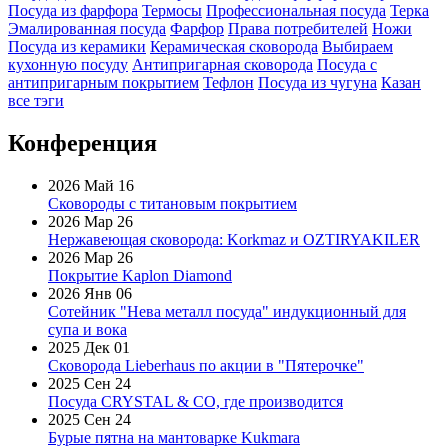
Посуда из фарфора
Термосы
Профессиональная посуда
Терка
Эмалированная посуда
Фарфор
Права потребителей
Ножи
Посуда из керамики
Керамическая сковорода
Выбираем
кухонную посуду
Антипригарная сковорода
Посуда с
антипригарным покрытием
Тефлон
Посуда из чугуна
Казан
все тэги
Конференция
2026 Май 16
Сковороды с титановым покрытием
2026 Мар 26
Нержавеющая сковорода: Korkmaz и OZTIRYAKILER
2026 Мар 26
Покрытие Kaplon Diamond
2026 Янв 06
Сотейник "Нева металл посуда" индукционный для
супа и вока
2025 Дек 01
Сковорода Lieberhaus по акции в "Пятерочке"
2025 Сен 24
Посуда CRYSTAL & CO, где производится
2025 Сен 24
Бурые пятна на мантоварке Kukmara