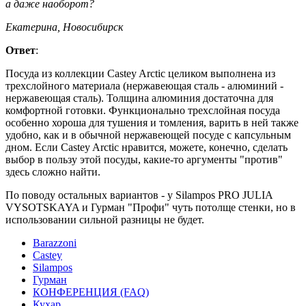
а даже наоборот?
Екатерина, Новосибирск
Ответ
:
Посуда из коллекции Castey Arctic целиком выполнена из
трехслойного материала (нержавеющая сталь - алюминий -
нержавеющая сталь). Толщина алюминия достаточна для
комфортной готовки. Функционально трехслойная посуда
особенно хороша для тушения и томления, варить в ней также
удобно, как и в обычной нержавеющей посуде с капсульным
дном. Если Castey Arctic нравится, можете, конечно, сделать
выбор в пользу этой посуды, какие-то аргументы "против"
здесь сложно найти.
По поводу остальных вариантов - у Silampos PRO JULIA
VYSOTSKAYA и Гурман "Профи" чуть потолще стенки, но в
использовании сильной разницы не будет.
Barazzoni
Castey
Silampos
Гурман
КОНФЕРЕНЦИЯ (FAQ)
Кухар