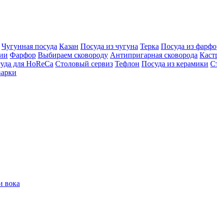
Чугунная посуда
Казан
Посуда из чугуна
Терка
Посуда из фарфо
ции
Фарфор
Выбираем сковороду
Антипригарная сковорода
Каст
суда для HoReCa
Столовый сервиз
Тефлон
Посуда из керамики
С
варки
и вока