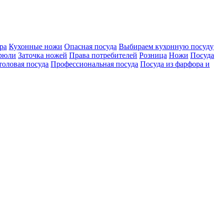
ра
Кухонные ножи
Опасная посуда
Выбираем кухонную посуду
рюли
Заточка ножей
Права потребителей
Розница
Ножи
Посуда
толовая посуда
Профессиональная посуда
Посуда из фарфора и