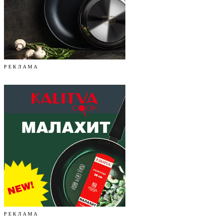
Р Е К Л А М А
Р Е К Л А М А