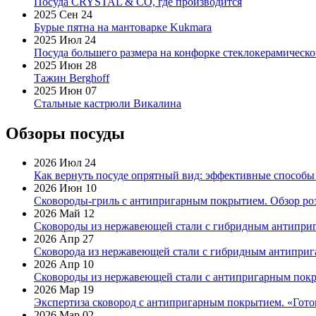
Посуда CRYSTAL & CO, где производится
2025 Сен 24
Бурые пятна на мантоварке Kukmara
2025 Июл 24
Посуда большего размера на конфорке стеклокерамическ
2025 Июн 28
Тажин Berghoff
2025 Июн 07
Стальные кастрюли Викалина
Обзоры посуды
2026 Июл 24
Как вернуть посуде опрятный вид: эффективные способы
2026 Июн 10
Сковороды-гриль с антипригарным покрытием. Обзор ро
2026 Май 12
Сковороды из нержавеющей стали с гибридным антиприг
2026 Апр 27
Сковорода из нержавеющей стали с гибридным антиприга
2026 Апр 10
Сковороды из нержавеющей стали с антипригарным покр
2026 Мар 19
Экспертиза сковород с антипригарным покрытием. «Готов
2026 Мар 02