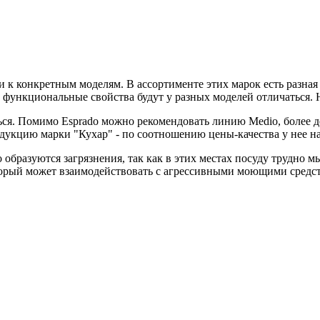
и к конкретным моделям. В ассортименте этих марок есть разная
о функциональные свойства будут у разных моделей отличаться.
ться. Помимо Esprado можно рекомендовать линию Medio, более 
укцию марки "Кухар" - по соотношению цены-качества у нее на
бразуются загрязнения, так как в этих местах посуду трудно мы
торый может взаимодействовать с агрессивными моющими средс