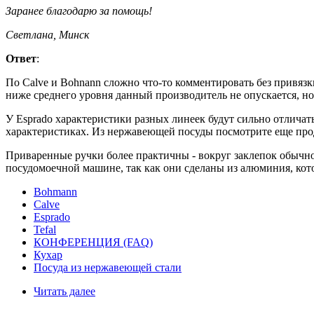
Заранее благодарю за помощь!
Светлана, Минск
Ответ
:
По Calve и Bohnann сложно что-то комментировать без привязк
ниже среднего уровня данный производитель не опускается, н
У Esprado характеристики разных линеек будут сильно отлича
характеристиках. Из нержавеющей посуды посмотрите еще прод
Приваренные ручки более практичны - вокруг заклепок обычно о
посудомоечной машине, так как они сделаны из алюминия, ко
Bohmann
Calve
Esprado
Tefal
КОНФЕРЕНЦИЯ (FAQ)
Кухар
Посуда из нержавеющей стали
Читать далее