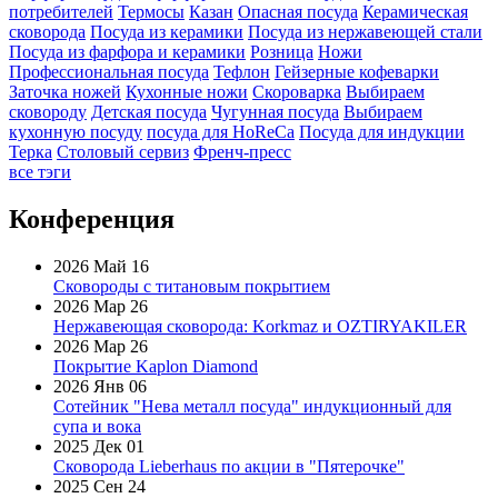
потребителей
Термосы
Казан
Опасная посуда
Керамическая
сковорода
Посуда из керамики
Посуда из нержавеющей стали
Посуда из фарфора и керамики
Розница
Ножи
Профессиональная посуда
Тефлон
Гейзерные кофеварки
Заточка ножей
Кухонные ножи
Скороварка
Выбираем
сковороду
Детская посуда
Чугунная посуда
Выбираем
кухонную посуду
посуда для HoReCa
Посуда для индукции
Терка
Столовый сервиз
Френч-пресс
все тэги
Конференция
2026 Май 16
Сковороды с титановым покрытием
2026 Мар 26
Нержавеющая сковорода: Korkmaz и OZTIRYAKILER
2026 Мар 26
Покрытие Kaplon Diamond
2026 Янв 06
Сотейник "Нева металл посуда" индукционный для
супа и вока
2025 Дек 01
Сковорода Lieberhaus по акции в "Пятерочке"
2025 Сен 24