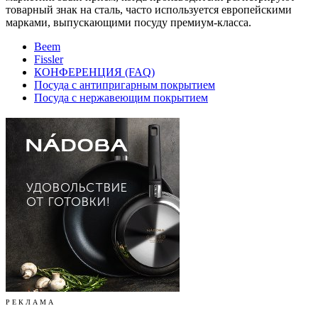
товарный знак на сталь, часто используется европейскими
марками, выпускающими посуду премиум-класса.
Beem
Fissler
КОНФЕРЕНЦИЯ (FAQ)
Посуда с антипригарным покрытием
Посуда с нержавеющим покрытием
Р Е К Л А М А