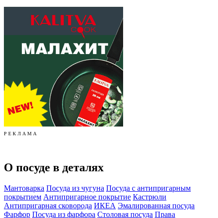
Р Е К Л А М А
О посуде в деталях
Мантоварка
Посуда из чугуна
Посуда с антипригарным
покрытием
Антипригарное покрытие
Кастрюли
Антипригарная сковорода
ИКЕА
Эмалированная посуда
Фарфор
Посуда из фарфора
Столовая посуда
Права