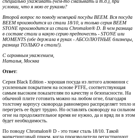
специально ухаживать (чем-то смазывать и т.д.), при
условии, что я мою ее руками?
Второй вопрос по поводу немецкой посуды BEEM. Вся посуда
BEEM производится из стали 18/10, и только серия BEEM
STONE производится из стали Chromalon® D. В чем разница
в составе стали и какую серию предпочесть - STONE или
MOMENTS (обе держала в руках - АБСОЛЮТНЫЕ близнецы,
разница ТОЛЬКО в стали!).
С огромным уважением,
Наталья, Москва
Ответ
:
Серия Black Edition - хорошая посуда из литого алюминия с
усиленным покрытием на основе PTFE, соответствующая
самым высоким показателям по качеству и безопасности. На
обычной плите готовить можно на любом огне, благодаря
толстому корпусу сковорода равномерно распределяет тепло и
перегреть ее будет трудно. Но оставлять сковороду на сильном
огне на продолжительное время не нужно, да и вряд ли в этом
будет необходимость.
По поводу Chromalon® D - это тоже сталь 18/10. Такой
маркетинговый прием, когда производители регистрируют