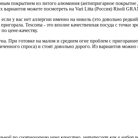
рным покрытием из литого алюминия (антипригарное покрытие д
ых вариантов можете посмотреть на Vari Litta (Россия) Risoli G
сли у вас нет аллергии именно на никель (это довольно редкий
 пригорала. Tesсоma - это вполне качественная посуда с точки з
по цене-качеству.
на. При готовке на малом и среднем огне проблем с пригорание
аниченного спроса) и стоят довольно дорого. Из вариантов можн
льной по соотношению цена качество, интересует как и набор 