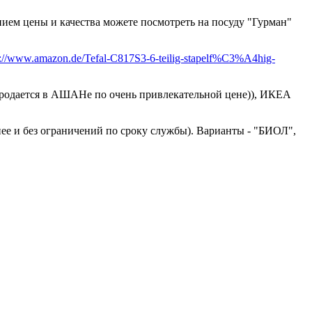
ием цены и качества можете посмотреть на посуду "Гурман"
p://www.amazon.de/Tefal-C817S3-6-teilig-stapelf%C3%A4hig-
(продается в АШАНе по очень привлекательной цене)), ИКЕА
снее и без ограничений по сроку службы). Варианты - "БИОЛ",