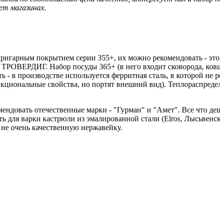
ет магазинах.
пригарным покрытием серии 355+, их можно рекомендовать - эт
РОВЕРДИГ. Набор посуды 365+ (в него входит сковорода, ковш 
ь - в производстве используется ферритная сталь, в которой не
кциональные свойства, но портят внешний вид). Теплораспредел
ндовать отечественные марки - "Гурман" и "Амет". Все что деше
для варки кастрюли из эмалированной стали (Elros, Лысьвенские
 не очень качественную нержавейку.