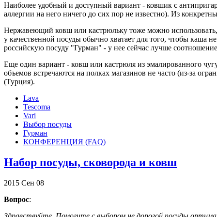
Наиболее удобный и доступный вариант - ковшик с антиприга
аллергии на него ничего до сих пор не известно). Из конкретн
Нержавеющий ковш или кастрюльку тоже можно использовать, е
у качественной посуды обычно хватает для того, чтобы каша не
российскую посуду "Гурман" - у нее сейчас лучше соотношение 
Еще один вариант - ковш или кастрюля из эмалированного чугу
объемов встречаются на полках магазинов не часто (из-за огр
(Турция).
Lava
Tescoma
Vari
Выбор посуды
Гурман
КОНФЕРЕНЦИЯ (FAQ)
Набор посуды, сковорода и ковш
2015
Сен
08
Вопрос
:
Здравствуйте. Помогите с выбором не дорогой посуды оптима