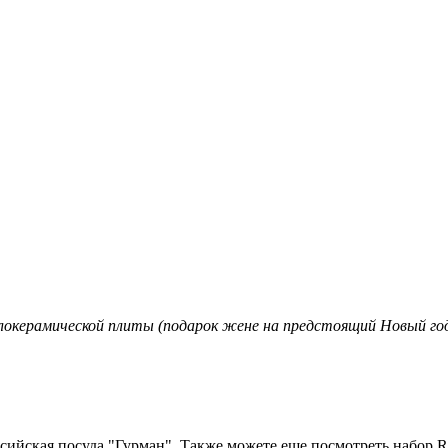
окерамической плиты (подарок жене на предстоящий Новый год)
ийская посуда "Гурман". Также можете еще посмотреть набор Rond