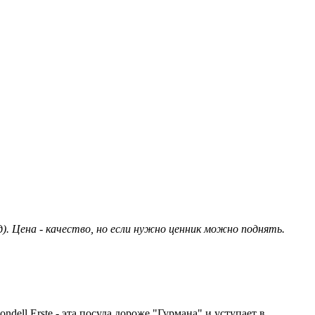
. Цена - качество, но если нужно ценник можно поднять.
ell Erste - эта посуда дороже "Гурмана" и уступает в