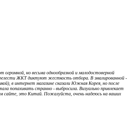
 от огромной, но весьма однообразной и малодостоверной
ие прелести ЖКТ диктуют жесткость отбора. В эмалированной -
шкой), в интернет магазине сказали Южная Корея, но после
стала попахивать странно - выбросила. Визуально привлекает
шем сайте, это Китай. Пожалуйста, очень надеюсь на ваших