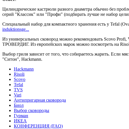
Цилиндрические кастрюли разного диаметра обычно без пробле
серий "Классик" или "Профи" (подбирать лучше не набор целик
Специальный набор для компактного хранения есть у Tefal (Ovat
induktionsge...
Из универсальных сковород можно рекомендовать Scovo Profi,
ТРОВЕРДИГ. Из европейских марок можно посмотреть на Risoli G
Выбор гриля зависит от того, что собираетесь жарить. Если мя
"Ситон", Hackmann.
Hackmann
Risoli
Scovo
Tefal
TVS
Vari
Антипригарная сковорода
Биол
Выбор сковороды
Гурман
ИКЕА
КОНФЕРЕНЦИЯ (FAQ)