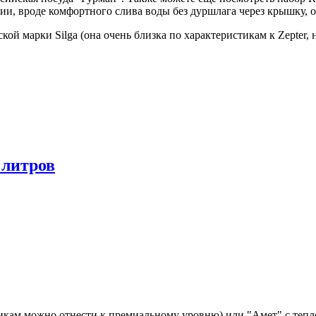
ии, вроде комфортного слива воды без дуршлага через крышку, 
ой марки Silga (она очень близка по характеристикам к Zepter,
 литров
тикам можно отнести к премиальному уровню) или "Амет" с теп