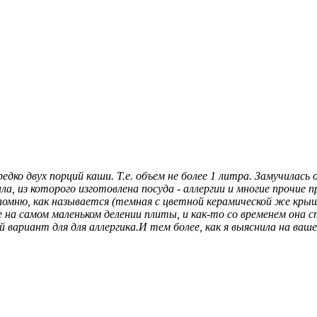
едко двух порций каши. Т.е. объем не более 1 литра. Замучилась
ала, из которого изготовлена посуда - аллергии и многие проч
 помню, как называется (темная с цветной керамической же кры
 на самом маленьком делении плиты, и как-то со временем она 
й вариант для для аллергика.И тем более, как я выяснила на ва