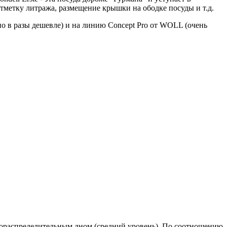
отметку литража, размещение крышки на ободке посуды и т.д.
 но в разы дешевле) и на линию Concept Pro от WOLL (очень
лораспределительным дном (средний уровень). По соотношению