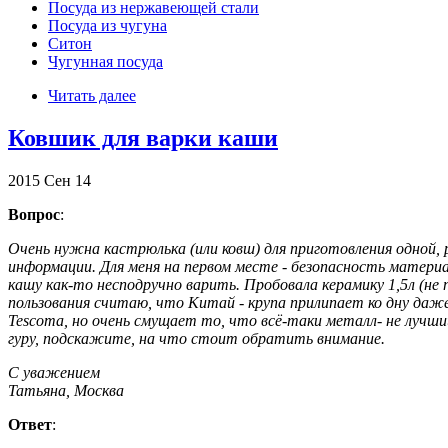
Посуда из нержавеющей стали
Посуда из чугуна
Ситон
Чугунная посуда
Читать далее
Ковшик для варки каши
2015
Сен
14
Вопрос
:
Очень нужна кастрюлька (или ковш) для приготовления одной, р
информации. Для меня на первом месте - безопасность матери
кашу как-то несподручно варить. Пробовала керамику 1,5л (не
пользования считаю, что Китай - крупа прилипает ко дну даже
Tescoma, но очень смущает то, что всё-таки металл- не лучши
гуру, подскажите, на что стоит обратить внимание.
С уважением
Татьяна, Москва
Ответ
: