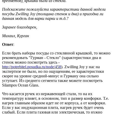
предметов), крышки были из стекла.
Подскажите пожалуйста характеристики данной модели
посуды Zwilling Joy (толщина стенок и дна) и пригодна ли
данная модель для варки парки и т.д.?
Заранее благодарен,
Михаил, Курган
Ответ
:
Если брать наборы посуды со стеклянной крышкой, то можно
рекомендовать "Гурман - Стекло" (характеристики дна и
стенок можно посмотреть здесь -
http://potrebitel.posudka.ru/node/458
). Zwilling Joy у нас на
экспертизе не было, но по ощущениям, ее характеристики
скорее на уровне средний-минус и Гурману она сильно
уступает. Из среднего сегмента также можете посмотреть
Silampos Ocean Glass.
Что касается ручек из нержавеющей стали, то на их
температуру влияет, в основном, тип и размер конфорки. Т.е.
нагрев главным образом идет не от корпуса, а от конфорки.
Если у вас индукционная плита, нагрев ручек будет очень
слабый. Если плита газовая или электрическая, то нужно