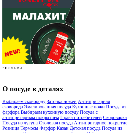
Р Е К Л А М А
О посуде в деталях
Выбираем сковороду
Заточка ножей
Антипригарная
сковорода
Эмалированная посуда
Кухонные ножи
Посуда из
фарфора
Выбираем кухонную посуду
Посуда с
антипригарным покрытием
Права потребителей
Скороварка
Посуда из чугуна
Столовая посуда
Антипригарное покрытие
Розница
Термосы
Фарфор
Казан
Детская посуда
Посуда из