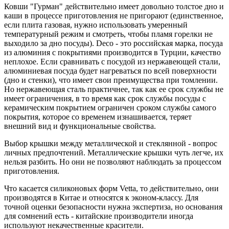
Ковши "Гурман" действительно имеет довольно толстое дно и
каши в процессе приготовления не пригорают (единственное,
если плита газовая, нужно использовать умеренный
температурный режим и смотреть, чтобы пламя горелки не
выходило за дно посуды). Deco - это российская марка, посуда
из алюминия с покрытиями производится в Турции, качество
неплохое. Если сравнивать с посудой из нержавеющей стали,
алюминиевая посуда будет нагреваться по всей поверхности
(дно и стенки), что имеет свои преимущества при томлении.
Но нержавеющая сталь практичнее, так как ее срок службы не
имеет ограничения, в то время как срок службы посуды с
керамическим покрытием ограничен сроком службы самого
покрытия, которое со временем изнашивается, теряет
внешний вид и функциональные свойства.
Выбор крышки между металлической и стеклянной - вопрос
личных предпочтений. Металлические крышки чуть легче, их
нельзя разбить. Но они не позволяют наблюдать за процессом
приготовления.
Что касается силиконовых форм Vetta, то действительно, они
производятся в Китае и относятся к эконом-классу. Для
точной оценки безопасности нужна экспертиза, но основания
для сомнений есть - китайские производители иногда
используют некачественные красители.