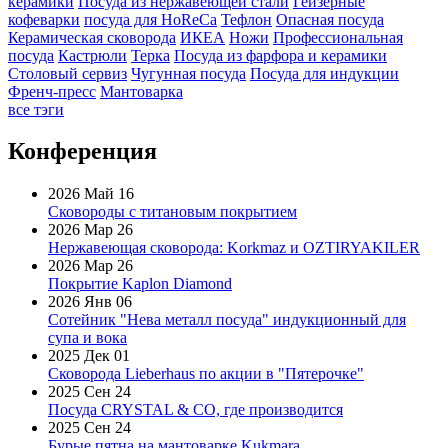
керамики
Посуда из нержавеющей стали
Гейзерные
кофеварки
посуда для HoReCa
Тефлон
Опасная посуда
Керамическая сковорода
ИКЕА
Ножи
Профессиональная
посуда
Кастрюли
Терка
Посуда из фарфора и керамики
Столовый сервиз
Чугунная посуда
Посуда для индукции
Френч-пресс
Мантоварка
все тэги
Конференция
2026 Май 16
Сковороды с титановым покрытием
2026 Мар 26
Нержавеющая сковорода: Korkmaz и OZTIRYAKILER
2026 Мар 26
Покрытие Kaplon Diamond
2026 Янв 06
Сотейник "Нева металл посуда" индукционный для
супа и вока
2025 Дек 01
Сковорода Lieberhaus по акции в "Пятерочке"
2025 Сен 24
Посуда CRYSTAL & CO, где производится
2025 Сен 24
Бурые пятна на мантоварке Kukmara