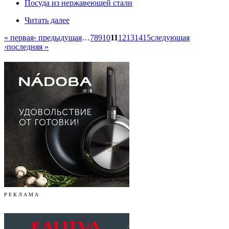
Посуда из нержавеющей стали
Читать далее
« первая
‹ предыдущая
…
7
8
9
10
11
12
13
14
15
следующая
›
последняя »
Р Е К Л А М А