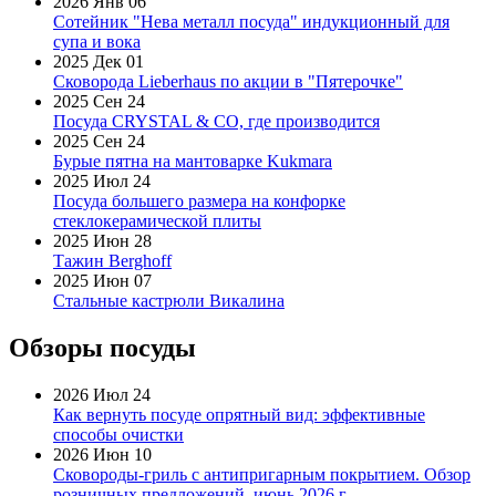
2026 Янв 06
Сотейник "Нева металл посуда" индукционный для
супа и вока
2025 Дек 01
Сковорода Lieberhaus по акции в "Пятерочке"
2025 Сен 24
Посуда CRYSTAL & CO, где производится
2025 Сен 24
Бурые пятна на мантоварке Kukmara
2025 Июл 24
Посуда большего размера на конфорке
стеклокерамической плиты
2025 Июн 28
Тажин Berghoff
2025 Июн 07
Стальные кастрюли Викалина
Обзоры посуды
2026 Июл 24
Как вернуть посуде опрятный вид: эффективные
способы очистки
2026 Июн 10
Сковороды-гриль с антипригарным покрытием. Обзор
розничных предложений, июнь 2026 г.