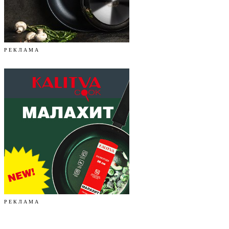
Р Е К Л А М А
Р Е К Л А М А