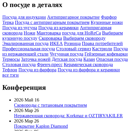
О посуде в деталях
Посуда для индукции
Антипригарное покрытие
Фарфор
Терка
Посуда с антипригарным покрытием
Кухонные ножи
Посуда из чугуна
Посуда из керамики
Антипригарная
сковорода
Ножи
Мантоварка
посуда для HoReCa
Выбираем
кухонную посуду
Скороварка
Выбираем сковороду
Эмалированная посуда
ИКЕА
Розница
Права потребителей
Профессиональная посуда
Столовый сервиз
Кастрюли
Посуда
из нержавеющей стали
Чугунная посуда
Гейзерные кофеварки
Термосы
Заточка ножей
Детская посуда
Казан
Опасная посуда
Столовая посуда
Френч-пресс
Керамическая сковорода
Тефлон
Посуда из фарфора
Посуда из фарфора и керамики
все тэги
Конференция
2026 Май 16
Сковороды с титановым покрытием
2026 Мар 26
Нержавеющая сковорода: Korkmaz и OZTIRYAKILER
2026 Мар 26
Покрытие Kaplon Diamond